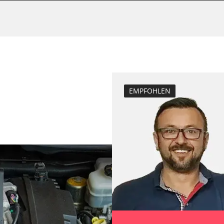
Bremsdrucksens
e
Dieselpartikelfil
Dieselpartikelfi
Elektronische P
Funktionstest 
Grundeinstellu
EMPFOHLEN
Injektoren einst
inks
Lamdasonde an
echts
Längsbeschleun
nks
Kalibrierung
echts
Leerlaufdrehza
D/OBDII)
Parkbremse in 
Raildrucksenso
Servicerückstel
Steuergerät Init
Steuergerät zur