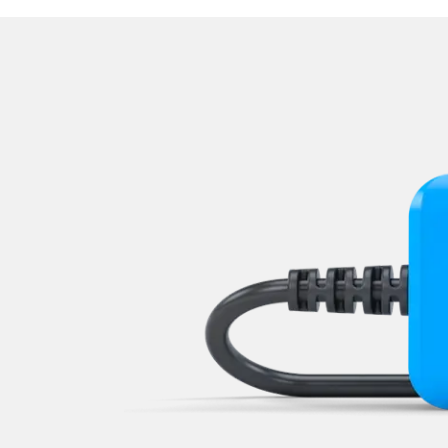
Lenksäuleneinheit
Lichtsteuerung
Mensch Maschine Interface (
Motorsteuerung (EMS)
Multi Infodisplay (MID)
Multifunktionslenkrad
Navigationssystem
Niveauregulierung
Notruf-System
Oben-, Hinten-, Seitenkame
Obere Bedieneinheit
Radio
Regen-/Lichtsensor
Reifendruckkontrolle (RDK)
Rückfahrkamera
Servolenkung