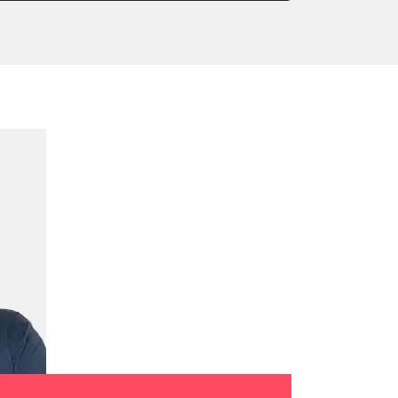
or Nullpunkt-Kompensation
ter einstellen
lter wechseln
arkbremse schließen
der Parkbremse
ng
ellen
lernen
igungssensor Nullpunkt-
hlanpassung
Montageposition fahren
r Anpassung
lung
ialisierung
ücksetzen