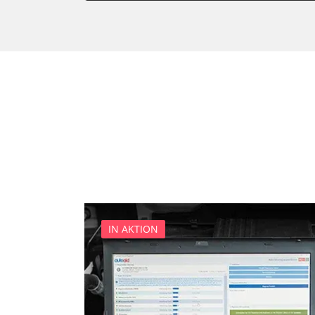
Bedieneinheit
Bedieneinheit Mittelkonsol
Bildverarbeitung
Bordcomputer
CD-Wechsler
Command
Dachbedieneinheit (DBE)
Dämpfungssystem hinten l
Dämpfungssystem hinten r
Dämpfungssystem vorne li
Dämpfungssystem vorne r
IN AKTION
Diagnoseschnittstelle (EOB
Diebstahlwarnanlage
Dynamiksteuerung
Einparkhilfe
Einparkhilfe Lenkhilfe