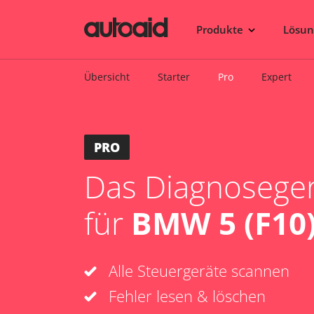
Produkte
Lösu
Übersicht
Starter
Pro
Expert
PRO
Das Diagnosegerä
für
BMW 5 (F10)
Alle Steuergeräte scannen
Fehler lesen & löschen