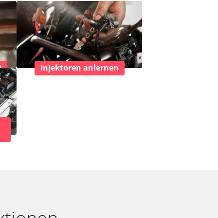
)
Injektoren anlernen
ktionen