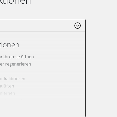
tionen
arkbremse öffnen
lter regenerieren
r kalibrieren
tlüften
anlernen
arkbremse kalibrieren
ellung
meter zurücksetzen