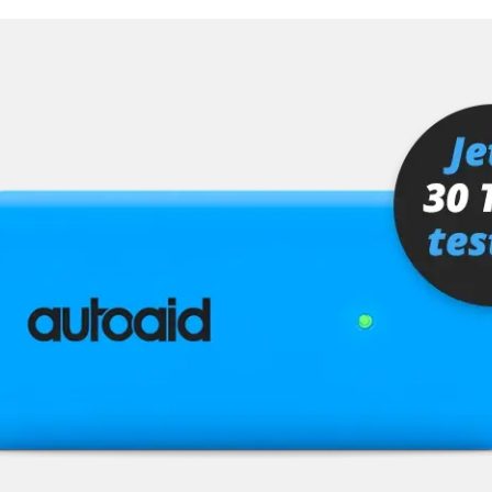
MMI, Grafikteil)
ra (TRSVC)