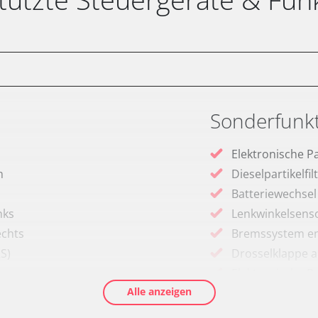
Sonderfunk
Elektronische P
m
Dieselpartikelfi
Batteriewechsel
nks
Lenkwinkelsenso
echts
Bremssystem en
RS)
Drosselklappe 
Elektronische P
Alle anzeigen
Ölservicerückst
Anpassungspara