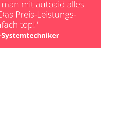
man mit autoaid alles
ktion
Das Preis-Leistungs-
er AGR Adaptionswerte
nfach top!"
er HFM Anpassungen
z-Systemtechniker