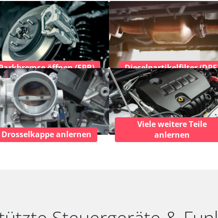
Parkbremse öffnen (EPB)
Dieselpartikelfilter (DPF
Viele weitere Teile
Drosselkappe anlernen
anlernen
tützte Steuergeräte & Fun