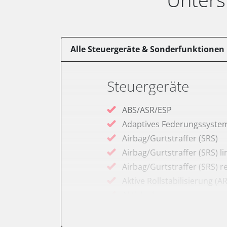
Alle Steuergeräte & Sonderfunktionen
Steuergeräte
ABS/ASR/ESP
Adaptives Federungssyste
Airbag/Gurtstraffer (SRS)
Airbag/Gurtstraffer (SRS) li
Airbag/Gurtstraffer (SRS) r
Aktive Rollstabilisierung (A
Aktivlenkung
Anhängersteuergerät
Batteriemanagement