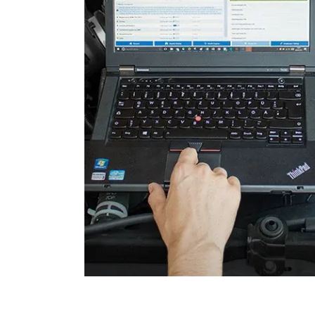
Elektronische Zündanlage
Elektronisches Wählhebel
Fahrtrichtungskamera
Fernlichtassistent
Feststellbremse (EPB / SBC)
Gateway
Getriebesteuerung
Heckklappe
Informationsanzeige
Informationsanzeige vorne
Klimaanlage
Klimaanlage hinten
Kombiinstrument
Kraftstoffpumpe
Lenkradelektronik
Lenkradwinkel-Sensor