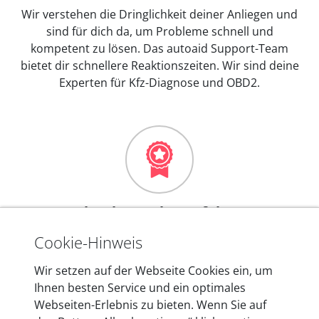
Wir verstehen die Dringlichkeit deiner Anliegen und
sind für dich da, um Probleme schnell und
kompetent zu lösen. Das autoaid Support-Team
bietet dir schnellere Reaktionszeiten. Wir sind deine
Experten für Kfz-Diagnose und OBD2.
Mehr als 10 Jahre Erfahrung
In den Kfz-Diagnosegeräten von autoaid stecken
Cookie-Hinweis
mehr als 10 Jahre Erfahrung, und auch in Zukunft
Wir setzen auf der Webseite Cookies ein, um
entwickeln wir unsere Produkte am Standort in
Ihnen besten Service und ein optimales
Berlin laufend weiter. Auf diese Qualität vertrauen
Webseiten-Erlebnis zu bieten. Wenn Sie auf
heute mehr als 60.000 Privatkunden und