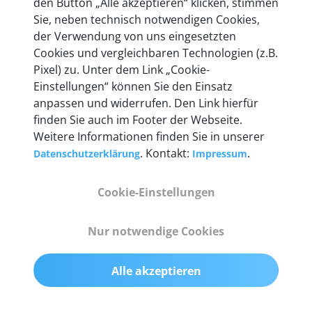
den Button „Alle akzeptieren“ klicken, stimmen
Unternehmen.
Sie, neben technisch notwendigen Cookies,
der Verwendung von uns eingesetzten
Cookies und vergleichbaren Technologien (z.B.
Pixel) zu. Unter dem Link „Cookie-
Einstellungen“ können Sie den Einsatz
Technische Details &
anpassen und widerrufen. Den Link hierfür
Lieferumfang
finden Sie auch im Footer der Webseite.
Weitere Informationen finden Sie in unserer
. Kontakt:
.
Datenschutzerklärung
Impressum
Abmessungen
Cookie-Einstellungen
55 mm x 25 mm x 12 mm
Nur notwendige Cookies
Gewicht
200 g
Alle akzeptieren
OBD2-Pins