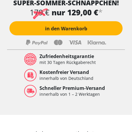
SUPER-SOMMER-SCHNÄPPCHEN!
Wischersteuerung
Xenon links
*
179 €
nur 129,00 €
Xenon rechts
Zentrale Bedieneinheit
in den Warenkorb
Zentralelektronik
Zentralelektronik hinten
Zentralelektronik vorne
Zentralelektronik vorne Beifahrer
Zufriedenheitsgarantie
Zentralelektronik vorne Fahrer
mit 30 Tagen Rückgaberecht
Verfügbarkeit abhängig von Modell, Motorisierung, Ausstattung
Kostenfreier Versand
und Konfiguration
innerhalb von Deutschland
Schneller Premium-Versand
innerhalb von 1 – 2 Werktagen