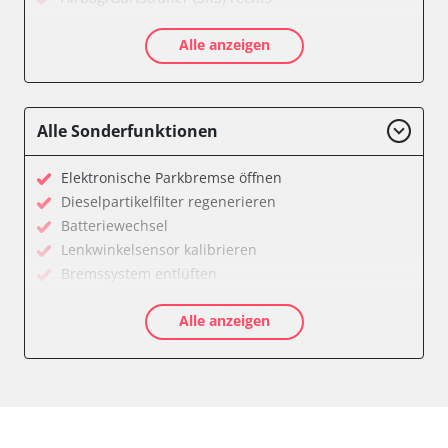
Aktive Rollstabilisierung (ARS)
Alle anzeigen
Aktivlenkung
Anhängersteuergerät
Batteriemanagement
Bedieneinheit
Alle Sonderfunktionen
Bedieneinheit Mittelkonsole
Bildverarbeitung
Elektronische Parkbremse öffnen
Bordcomputer
Dieselpartikelfilter regenerieren
CD-Wechsler
Batteriewechsel
Command
Lenkwinkelsensor kalibrieren
Dachbedieneinheit (DBE)
Bremssystem entlüften
Dämpfungssystem hinten links
Drosselklappe anlernen
Dämpfungssystem hinten rechts
Alle anzeigen
Elektronische Parkbremse kalibrieren
Dämpfungssystem vorne links
Ölservicerückstellung
Dämpfungssystem vorne rechts
Anpassungsparameter zurücksetzen
Diagnoseschnittstelle (EOBD/OBDII)
Bremsdrucksensor Nullpunkt-Kompensation
Diebstahlwarnanlage
Dieselpartikelfilter einstellen
Dynamiksteuerung
Dieselpartikelfilter wechseln