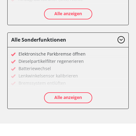
Aktive Rollstabilisierung (ARS)
Alle anzeigen
Aktivlenkung
Anhängersteuergerät
Batteriemanagement
Bedieneinheit
Alle Sonderfunktionen
Bedieneinheit Mittelkonsole
Bildverarbeitung
Elektronische Parkbremse öffnen
Bordcomputer
Dieselpartikelfilter regenerieren
CD-Wechsler
Batteriewechsel
Command
Lenkwinkelsensor kalibrieren
Dachbedieneinheit (DBE)
Bremssystem entlüften
Dämpfungssystem hinten links
Drosselklappe anlernen
Dämpfungssystem hinten rechts
Alle anzeigen
Elektronische Parkbremse kalibrieren
Dämpfungssystem vorne links
Ölservicerückstellung
Dämpfungssystem vorne rechts
Anpassungsparameter zurücksetzen
Diagnoseschnittstelle (EOBD/OBDII)
Bremsdrucksensor Nullpunkt-Kompensation
Diebstahlwarnanlage
Dieselpartikelfilter einstellen
Dynamiksteuerung
Dieselpartikelfilter wechseln