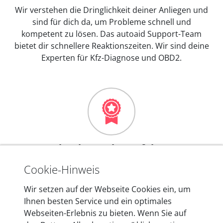
Wir verstehen die Dringlichkeit deiner Anliegen und
sind für dich da, um Probleme schnell und
kompetent zu lösen. Das autoaid Support-Team
bietet dir schnellere Reaktionszeiten. Wir sind deine
Experten für Kfz-Diagnose und OBD2.
Mehr als 10 Jahre Erfahrung
In den Kfz-Diagnosegeräten von autoaid stecken
Cookie-Hinweis
mehr als 10 Jahre Erfahrung, und auch in Zukunft
Wir setzen auf der Webseite Cookies ein, um
entwickeln wir unsere Produkte am Standort in
Ihnen besten Service und ein optimales
Berlin laufend weiter. Auf diese Qualität vertrauen
Webseiten-Erlebnis zu bieten. Wenn Sie auf
heute mehr als 60.000 Privatkunden und