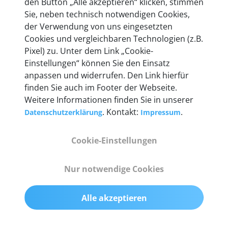
den Button „Alle akzeptieren“ klicken, stimmen
Unternehmen.
Sie, neben technisch notwendigen Cookies,
der Verwendung von uns eingesetzten
Cookies und vergleichbaren Technologien (z.B.
Pixel) zu. Unter dem Link „Cookie-
Einstellungen“ können Sie den Einsatz
Technische Details &
anpassen und widerrufen. Den Link hierfür
Lieferumfang
finden Sie auch im Footer der Webseite.
Weitere Informationen finden Sie in unserer
. Kontakt:
.
Datenschutzerklärung
Impressum
Abmessungen
Cookie-Einstellungen
55 mm x 25 mm x 12 mm
Nur notwendige Cookies
Gewicht
200 g
Alle akzeptieren
OBD2-Pins