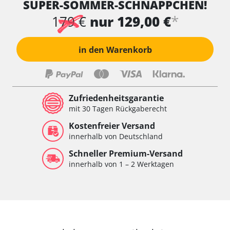
SUPER-SOMMER-SCHNÄPPCHEN!
Wischersteuerung
Xenon links
*
179 €
nur 129,00 €
Xenon rechts
Zentrale Bedieneinheit
in den Warenkorb
Zentralelektronik
Zentralelektronik hinten
Zentralelektronik vorne
Zentralelektronik vorne Beifahrer
Zufriedenheitsgarantie
Zentralelektronik vorne Fahrer
mit 30 Tagen Rückgaberecht
Verfügbarkeit abhängig von Modell, Motorisierung, Ausstattung
Kostenfreier Versand
und Konfiguration
innerhalb von Deutschland
Schneller Premium-Versand
innerhalb von 1 – 2 Werktagen