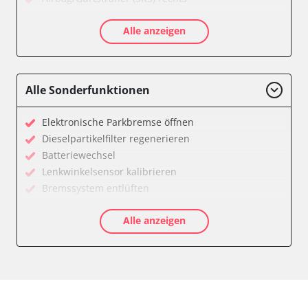
Aktive Rollstabilisierung (ARS)
Alle anzeigen
Aktivlenkung
Anhängersteuergerät
Batteriemanagement
Bedieneinheit
Alle Sonderfunktionen
Bedieneinheit Mittelkonsole
Bildverarbeitung
Elektronische Parkbremse öffnen
Bordcomputer
Dieselpartikelfilter regenerieren
CD-Wechsler
Batteriewechsel
Command
Lenkwinkelsensor kalibrieren
Dachbedieneinheit (DBE)
Bremssystem entlüften
Dämpfungssystem hinten links
Drosselklappe anlernen
Dämpfungssystem hinten rechts
Alle anzeigen
Elektronische Parkbremse kalibrieren
Dämpfungssystem vorne links
Ölservicerückstellung
Dämpfungssystem vorne rechts
Anpassungsparameter zurücksetzen
Diagnoseschnittstelle (EOBD/OBDII)
Bremsdrucksensor Nullpunkt-Kompensation
Diebstahlwarnanlage
Dieselpartikelfilter einstellen
Dynamiksteuerung
Dieselpartikelfilter wechseln