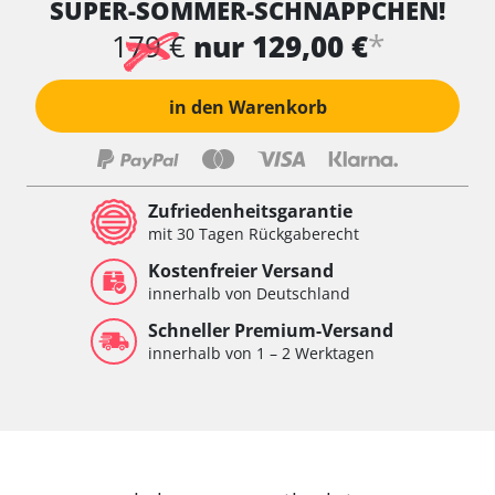
SUPER-SOMMER-SCHNÄPPCHEN!
Wischersteuerung
Xenon links
*
179 €
nur 129,00 €
Xenon rechts
Zentrale Bedieneinheit
in den Warenkorb
Zentralelektronik
Zentralelektronik hinten
Zentralelektronik vorne
Zentralelektronik vorne Beifahrer
Zufriedenheitsgarantie
Zentralelektronik vorne Fahrer
mit 30 Tagen Rückgaberecht
Verfügbarkeit abhängig von Modell, Motorisierung, Ausstattung
Kostenfreier Versand
und Konfiguration
innerhalb von Deutschland
Schneller Premium-Versand
innerhalb von 1 – 2 Werktagen