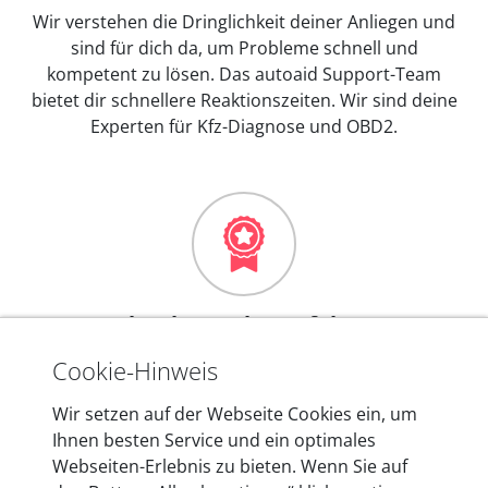
Wir verstehen die Dringlichkeit deiner Anliegen und
sind für dich da, um Probleme schnell und
kompetent zu lösen. Das autoaid Support-Team
bietet dir schnellere Reaktionszeiten. Wir sind deine
Experten für Kfz-Diagnose und OBD2.
Mehr als 10 Jahre Erfahrung
In den Kfz-Diagnosegeräten von autoaid stecken
Cookie-Hinweis
mehr als 10 Jahre Erfahrung, und auch in Zukunft
Wir setzen auf der Webseite Cookies ein, um
entwickeln wir unsere Produkte am Standort in
Ihnen besten Service und ein optimales
Berlin laufend weiter. Auf diese Qualität vertrauen
Webseiten-Erlebnis zu bieten. Wenn Sie auf
heute mehr als 60.000 Privatkunden und