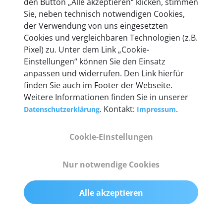
den Button „Alle akzeptieren“ klicken, stimmen
Unternehmen.
Sie, neben technisch notwendigen Cookies,
der Verwendung von uns eingesetzten
Cookies und vergleichbaren Technologien (z.B.
Pixel) zu. Unter dem Link „Cookie-
Einstellungen“ können Sie den Einsatz
Technische Details &
anpassen und widerrufen. Den Link hierfür
Lieferumfang
finden Sie auch im Footer der Webseite.
Weitere Informationen finden Sie in unserer
. Kontakt:
.
Datenschutzerklärung
Impressum
Abmessungen
Cookie-Einstellungen
55 mm x 25 mm x 12 mm
Nur notwendige Cookies
Gewicht
200 g
Alle akzeptieren
OBD2-Pins