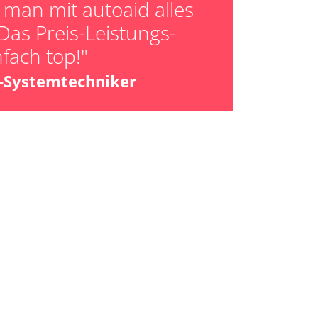
man mit autoaid alles
ktion
Das Preis-Leistungs-
er AGR Adaptionswerte
nfach top!"
er HFM Anpassungen
z-Systemtechniker