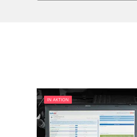
Bedieneinheit
Bedieneinheit Mittelkonsol
Bildverarbeitung
Bordcomputer
CD-Wechsler
Command
Dachbedieneinheit (DBE)
Dämpfungssystem hinten l
Dämpfungssystem hinten r
Dämpfungssystem vorne li
Dämpfungssystem vorne r
IN AKTION
Diagnoseschnittstelle (EOB
Diebstahlwarnanlage
Dynamiksteuerung
Einparkhilfe
Einparkhilfe Lenkhilfe