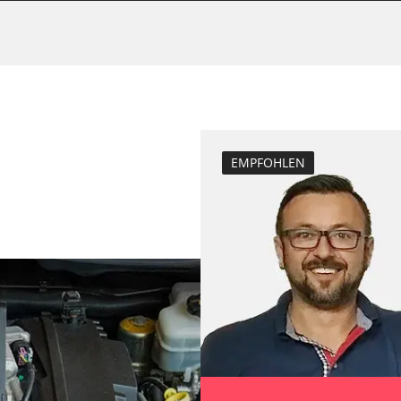
Bremsdrucksens
e
Dieselpartikelfil
Dieselpartikelfi
Elektronische P
Funktionstest 
Grundeinstellu
EMPFOHLEN
Injektoren einst
inks
Lamdasonde an
echts
Längsbeschleun
nks
Kalibrierung
echts
Leerlaufdrehza
D/OBDII)
Parkbremse in 
Raildrucksenso
Servicerückstel
Steuergerät Init
Steuergerät zur