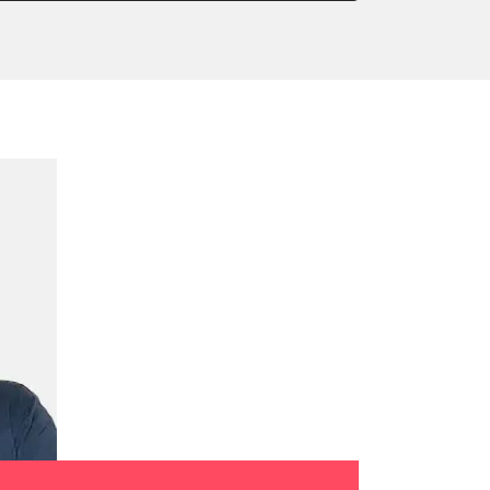
or Nullpunkt-Kompensation
ter einstellen
lter wechseln
arkbremse schließen
der Parkbremse
ng
ellen
lernen
igungssensor Nullpunkt-
hlanpassung
Montageposition fahren
r Anpassung
lung
ialisierung
ücksetzen