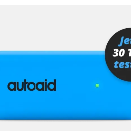
MMI, Grafikteil)
ra (TRSVC)