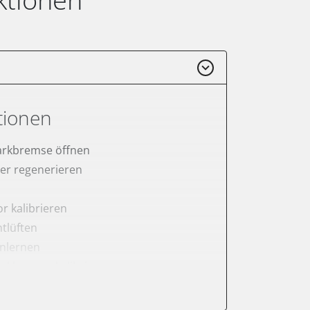
tionen
arkbremse öffnen
lter regenerieren
r kalibrieren
tlüften
anlernen
arkbremse kalibrieren
ellung
meter zurücksetzen