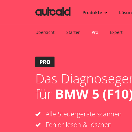
Produkte
Lösu
Übersicht
Starter
Pro
Expert
PRO
Das Diagnosegerä
für
BMW 5 (F10)
Alle Steuergeräte scannen
Fehler lesen & löschen