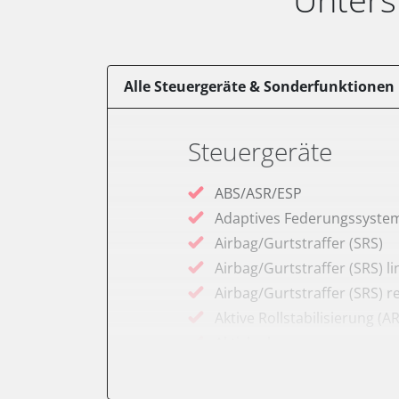
Alle Steuergeräte & Sonderfunktionen
Steuergeräte
ABS/ASR/ESP
Adaptives Federungssyste
Airbag/Gurtstraffer (SRS)
Airbag/Gurtstraffer (SRS) li
Airbag/Gurtstraffer (SRS) r
Aktive Rollstabilisierung (A
Aktivlenkung
Anhängersteuergerät
Batteriemanagement