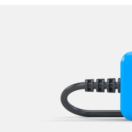
Lenksäuleneinheit
Lichtsteuerung
Mensch Maschine Interface (
Motorsteuerung (EMS)
Multi Infodisplay (MID)
Multifunktionslenkrad
Navigationssystem
Niveauregulierung
Notruf-System
Oben-, Hinten-, Seitenkame
Obere Bedieneinheit
Radio
Regen-/Lichtsensor
Reifendruckkontrolle (RDK)
Rückfahrkamera
Servolenkung