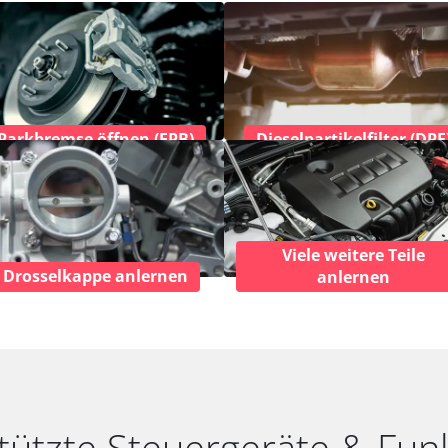
Parkbremse öffnen (EPB)
Dieselpartikelfilter (DPF
Viele weitere Teile
Drosselkappe anlernen
anlernen
tützte Steuergeräte & Fun