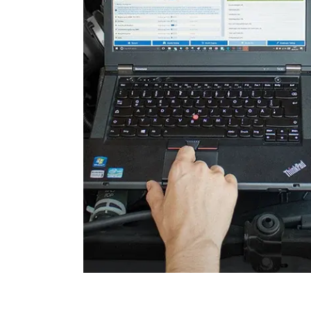
Elektronische Zündanlage
Elektronisches Wählhebel
Fahrtrichtungskamera
Fernlichtassistent
Feststellbremse (EPB / SBC)
Gateway
Getriebesteuerung
Heckklappe
Informationsanzeige
Informationsanzeige vorne
Klimaanlage
Klimaanlage hinten
Kombiinstrument
Kraftstoffpumpe
Lenkradelektronik
Lenkradwinkel-Sensor