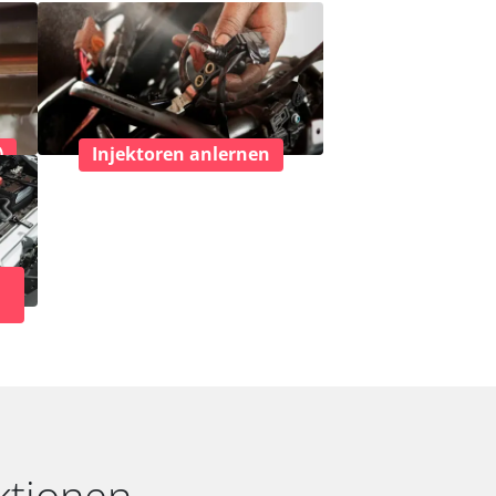
)
Injektoren anlernen
ktionen