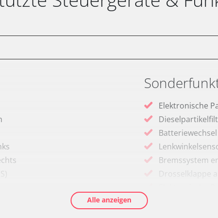
Sonderfunk
Elektronische P
m
Dieselpartikelfi
Batteriewechsel
nks
Lenkwinkelsenso
echts
Bremssystem en
RS)
Drosselklappe 
Elektronische P
Alle anzeigen
Ölservicerückst
Anpassungspara