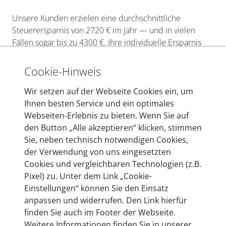
Unsere Kunden erzielen eine durchschnittliche
Steuerersparnis von 2720 € im Jahr — und in vielen
Fällen sogar bis zu 4300 €. Ihre individuelle Ersparnis
hängt dabei im wesentlichen von zwei Faktoren ab: Dem
Bruttolistenpreis Ihres PKW und dem Anteil der Privat-
Cookie-Hinweis
und Geschäftsfahrten. Dabei lässt sich sagen, je höher
der Bruttolistenpreis und der Anteil der geschäftlichen
Wir setzen auf der Webseite Cookies ein, um
Fahrten ist, desto höher ist die Ersparnis gegenüber der
Ihnen besten Service und ein optimales
1%-Methode.
Webseiten-Erlebnis zu bieten. Wenn Sie auf
den Button „Alle akzeptieren“ klicken, stimmen
Sie, neben technisch notwendigen Cookies,
der Verwendung von uns eingesetzten
Cookies und vergleichbaren Technologien (z.B.
|
DE
EN
EUR (€)
Pixel) zu. Unter dem Link „Cookie-
Einstellungen“ können Sie den Einsatz
Unternehmen
+
anpassen und widerrufen. Den Link hierfür
finden Sie auch im Footer der Webseite.
Zahlungsarten & Versand
+
Weitere Informationen finden Sie in unserer