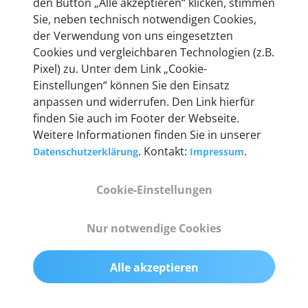
den Button „Alle akzeptieren“ klicken, stimmen
Unternehmen.
Sie, neben technisch notwendigen Cookies,
der Verwendung von uns eingesetzten
Cookies und vergleichbaren Technologien (z.B.
Pixel) zu. Unter dem Link „Cookie-
Einstellungen“ können Sie den Einsatz
Technische Details &
anpassen und widerrufen. Den Link hierfür
Lieferumfang
finden Sie auch im Footer der Webseite.
Weitere Informationen finden Sie in unserer
. Kontakt:
.
Datenschutzerklärung
Impressum
Abmessungen
Cookie-Einstellungen
55 mm x 25 mm x 12 mm
Nur notwendige Cookies
Gewicht
200 g
Alle akzeptieren
OBD2-Pins