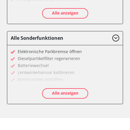
Aktive Rollstabilisierung (ARS)
Alle anzeigen
Aktivlenkung
Anhängersteuergerät
Batteriemanagement
Bedieneinheit
Alle Sonderfunktionen
Bedieneinheit Mittelkonsole
Bildverarbeitung
Elektronische Parkbremse öffnen
Bordcomputer
Dieselpartikelfilter regenerieren
CD-Wechsler
Batteriewechsel
Command
Lenkwinkelsensor kalibrieren
Dachbedieneinheit (DBE)
Bremssystem entlüften
Dämpfungssystem hinten links
Drosselklappe anlernen
Dämpfungssystem hinten rechts
Alle anzeigen
Elektronische Parkbremse kalibrieren
Dämpfungssystem vorne links
Ölservicerückstellung
Dämpfungssystem vorne rechts
Anpassungsparameter zurücksetzen
Diagnoseschnittstelle (EOBD/OBDII)
Bremsdrucksensor Nullpunkt-Kompensation
Diebstahlwarnanlage
Dieselpartikelfilter einstellen
Dynamiksteuerung
Dieselpartikelfilter wechseln