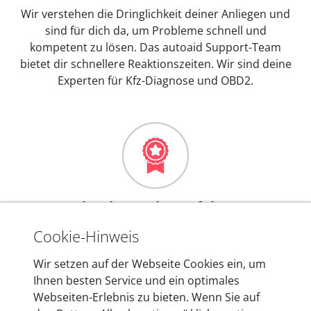
Wir verstehen die Dringlichkeit deiner Anliegen und
sind für dich da, um Probleme schnell und
kompetent zu lösen. Das autoaid Support-Team
bietet dir schnellere Reaktionszeiten. Wir sind deine
Experten für Kfz-Diagnose und OBD2.
Mehr als 10 Jahre Erfahrung
In den Kfz-Diagnosegeräten von autoaid stecken
Cookie-Hinweis
mehr als 10 Jahre Erfahrung, und auch in Zukunft
Wir setzen auf der Webseite Cookies ein, um
entwickeln wir unsere Produkte am Standort in
Ihnen besten Service und ein optimales
Berlin laufend weiter. Auf diese Qualität vertrauen
Webseiten-Erlebnis zu bieten. Wenn Sie auf
heute mehr als 60.000 Privatkunden und