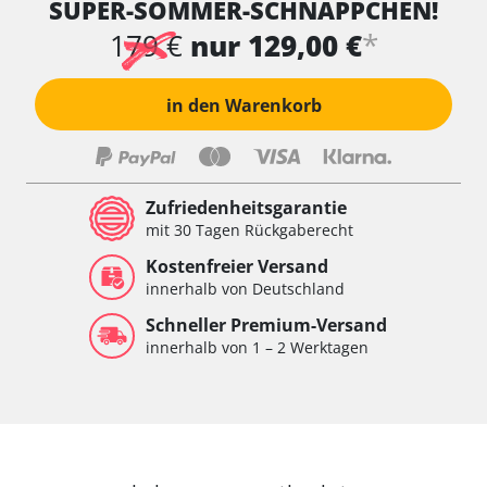
SUPER-SOMMER-SCHNÄPPCHEN!
Wischersteuerung
Xenon links
*
179 €
nur 129,00 €
Xenon rechts
Zentrale Bedieneinheit
in den Warenkorb
Zentralelektronik
Zentralelektronik hinten
Zentralelektronik vorne
Zentralelektronik vorne Beifahrer
Zufriedenheitsgarantie
Zentralelektronik vorne Fahrer
mit 30 Tagen Rückgaberecht
Verfügbarkeit abhängig von Modell, Motorisierung, Ausstattung
Kostenfreier Versand
und Konfiguration
innerhalb von Deutschland
Schneller Premium-Versand
innerhalb von 1 – 2 Werktagen