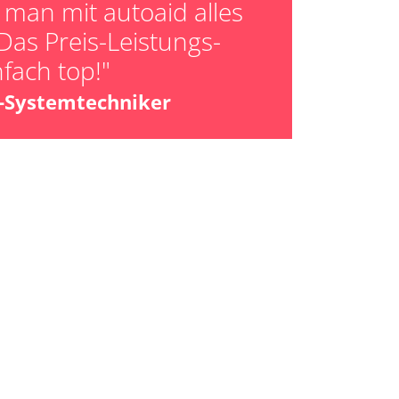
man mit autoaid alles
ktion
Das Preis-Leistungs-
er AGR Adaptionswerte
nfach top!"
er HFM Anpassungen
z-Systemtechniker