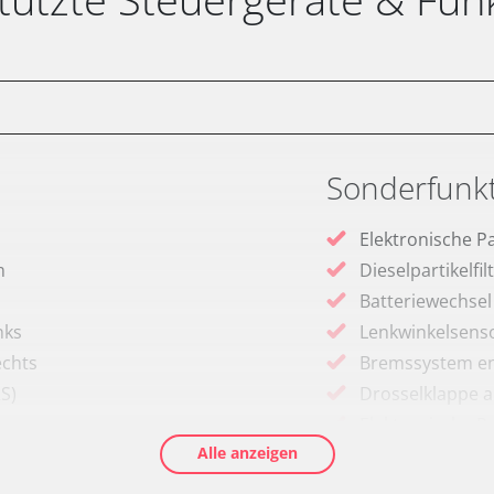
Sonderfunk
Elektronische P
m
Dieselpartikelfi
Batteriewechsel
nks
Lenkwinkelsenso
echts
Bremssystem en
RS)
Drosselklappe 
Elektronische P
Alle anzeigen
Ölservicerückst
Anpassungspara