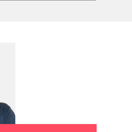
or Nullpunkt-Kompensation
ter einstellen
lter wechseln
arkbremse schließen
der Parkbremse
ng
ellen
lernen
igungssensor Nullpunkt-
hlanpassung
Montageposition fahren
r Anpassung
lung
ialisierung
ücksetzen