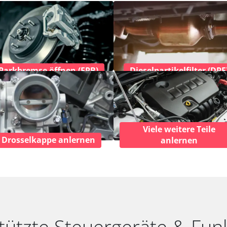
Parkbremse öffnen (EPB)
Dieselpartikelfilter (DPF
Viele weitere Teile
Drosselkappe anlernen
anlernen
tützte Steuergeräte & Fun