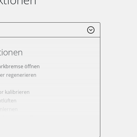
tionen
arkbremse öffnen
lter regenerieren
r kalibrieren
tlüften
anlernen
arkbremse kalibrieren
ellung
meter zurücksetzen