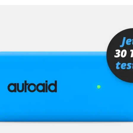
MMI, Grafikteil)
ra (TRSVC)