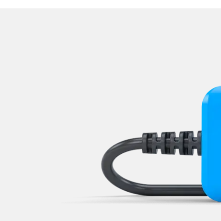
Lenksäuleneinheit
Lichtsteuerung
Mensch Maschine Interface (
Motorsteuerung (EMS)
Multi Infodisplay (MID)
Multifunktionslenkrad
Navigationssystem
Niveauregulierung
Notruf-System
Oben-, Hinten-, Seitenkame
Obere Bedieneinheit
Radio
Regen-/Lichtsensor
Reifendruckkontrolle (RDK)
Rückfahrkamera
Servolenkung