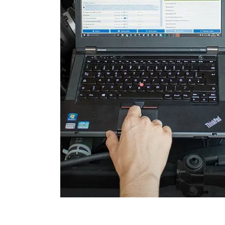
Elektronische Zündanlage
Elektronisches Wählhebel
Fahrtrichtungskamera
Fernlichtassistent
Feststellbremse (EPB / SBC)
Gateway
Getriebesteuerung
Heckklappe
Informationsanzeige
Informationsanzeige vorne
Klimaanlage
Klimaanlage hinten
Kombiinstrument
Kraftstoffpumpe
Lenkradelektronik
Lenkradwinkel-Sensor