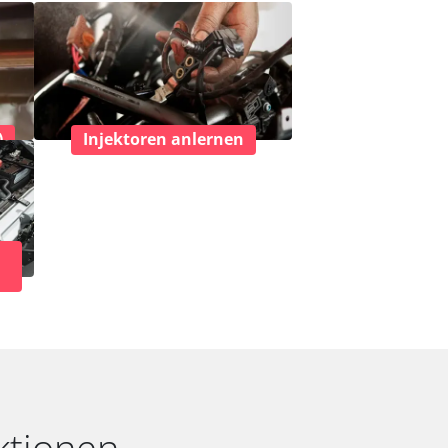
)
Injektoren anlernen
ktionen