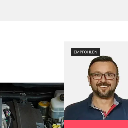
Bremsdrucksens
e
Dieselpartikelfil
Dieselpartikelfi
Elektronische P
Funktionstest 
Grundeinstellu
EMPFOHLEN
Injektoren einst
inks
Lamdasonde an
echts
Längsbeschleun
nks
Kalibrierung
echts
Leerlaufdrehza
D/OBDII)
Parkbremse in 
Raildrucksenso
Servicerückstel
Steuergerät Init
Steuergerät zur