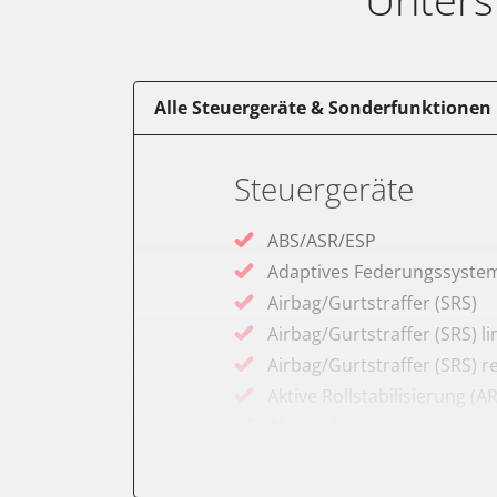
Alle Steuergeräte & Sonderfunktionen
Steuergeräte
ABS/ASR/ESP
Adaptives Federungssyste
Airbag/Gurtstraffer (SRS)
Airbag/Gurtstraffer (SRS) li
Airbag/Gurtstraffer (SRS) r
Aktive Rollstabilisierung (A
Aktivlenkung
Anhängersteuergerät
Batteriemanagement