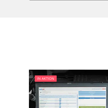
Bedieneinheit
Bedieneinheit Mittelkonsol
Bildverarbeitung
Bordcomputer
CD-Wechsler
Command
Dachbedieneinheit (DBE)
Dämpfungssystem hinten l
Dämpfungssystem hinten r
Dämpfungssystem vorne li
Dämpfungssystem vorne r
IN AKTION
Diagnoseschnittstelle (EOB
Diebstahlwarnanlage
Dynamiksteuerung
Einparkhilfe
Einparkhilfe Lenkhilfe