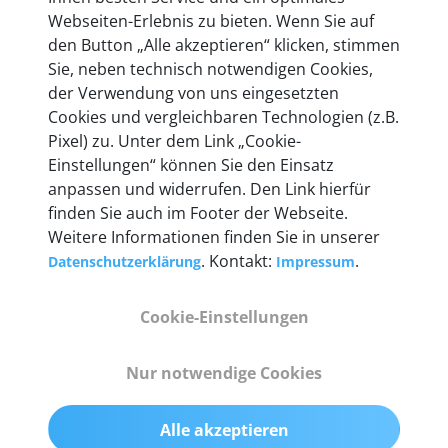
Webseiten-Erlebnis zu bieten. Wenn Sie auf
den Button „Alle akzeptieren“ klicken, stimmen
Sie, neben technisch notwendigen Cookies,
der Verwendung von uns eingesetzten
Cookies und vergleichbaren Technologien (z.B.
|
DE
EN
EUR (€)
Pixel) zu. Unter dem Link „Cookie-
Einstellungen“ können Sie den Einsatz
Unternehmen
+
anpassen und widerrufen. Den Link hierfür
finden Sie auch im Footer der Webseite.
Zahlungsarten & Versand
+
Weitere Informationen finden Sie in unserer
. Kontakt:
.
Datenschutzerklärung
Impressum
Kundenservice
+
Cookie-Einstellungen
|
|
|
© 2026 autoaid GmbH
Impressum
Datenschutz
Nur notwendige Cookies
|
|
|
Cookies
AGB
Widerruf erklären
|
Alle akzeptieren
Vertrag kündigen
Konto löschen