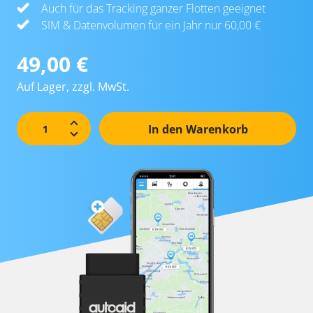
Auch für das Tracking ganzer Flotten geeignet
SIM & Datenvolumen für ein Jahr nur 60,00 €
49,00 €
Auf Lager, zzgl. MwSt.
In den Warenkorb