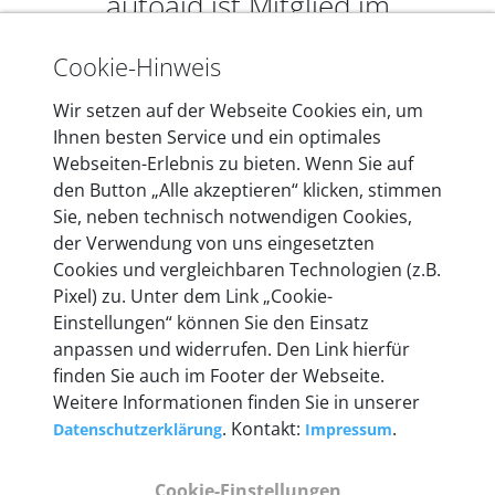
autoaid ist Mitglied im
Bundesverband Elektromobilität
Cookie-Hinweis
Wir setzen auf der Webseite Cookies ein, um
Ihnen besten Service und ein optimales
Webseiten-Erlebnis zu bieten. Wenn Sie auf
den Button „Alle akzeptieren“ klicken, stimmen
Sie, neben technisch notwendigen Cookies,
der Verwendung von uns eingesetzten
Cookies und vergleichbaren Technologien (z.B.
|
DE
EN
EUR (€)
Pixel) zu. Unter dem Link „Cookie-
Einstellungen“ können Sie den Einsatz
Unternehmen
+
anpassen und widerrufen. Den Link hierfür
finden Sie auch im Footer der Webseite.
Zahlungsarten & Versand
+
Weitere Informationen finden Sie in unserer
. Kontakt:
.
Datenschutzerklärung
Impressum
Kundenservice
+
Cookie-Einstellungen