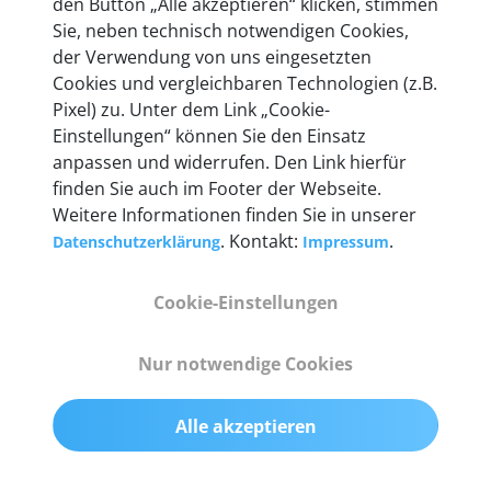
den Button „Alle akzeptieren“ klicken, stimmen
Unternehmen.
Sie, neben technisch notwendigen Cookies,
der Verwendung von uns eingesetzten
Cookies und vergleichbaren Technologien (z.B.
Pixel) zu. Unter dem Link „Cookie-
Einstellungen“ können Sie den Einsatz
Technische Details &
anpassen und widerrufen. Den Link hierfür
Lieferumfang
finden Sie auch im Footer der Webseite.
Weitere Informationen finden Sie in unserer
. Kontakt:
.
Datenschutzerklärung
Impressum
Abmessungen
Cookie-Einstellungen
55 mm x 25 mm x 12 mm
Nur notwendige Cookies
Gewicht
200 g
Alle akzeptieren
OBD2-Pins