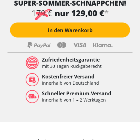
SUPER-SOMMER-SCHNÄPPCHEN!
Wischersteuerung
Xenon links
*
179 €
nur 129,00 €
Xenon rechts
Zentrale Bedieneinheit
in den Warenkorb
Zentralelektronik
Zentralelektronik hinten
Zentralelektronik vorne
Zentralelektronik vorne Beifahrer
Zufriedenheitsgarantie
Zentralelektronik vorne Fahrer
mit 30 Tagen Rückgaberecht
Verfügbarkeit abhängig von Modell, Motorisierung, Ausstattung
Kostenfreier Versand
und Konfiguration
innerhalb von Deutschland
Schneller Premium-Versand
innerhalb von 1 – 2 Werktagen