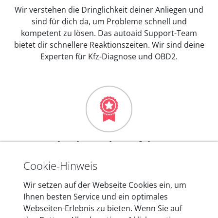
Wir verstehen die Dringlichkeit deiner Anliegen und
sind für dich da, um Probleme schnell und
kompetent zu lösen. Das autoaid Support-Team
bietet dir schnellere Reaktionszeiten. Wir sind deine
Experten für Kfz-Diagnose und OBD2.
Mehr als 10 Jahre Erfahrung
In den Kfz-Diagnosegeräten von autoaid stecken
Cookie-Hinweis
mehr als 10 Jahre Erfahrung, und auch in Zukunft
Wir setzen auf der Webseite Cookies ein, um
entwickeln wir unsere Produkte am Standort in
Ihnen besten Service und ein optimales
Berlin laufend weiter. Auf diese Qualität vertrauen
Webseiten-Erlebnis zu bieten. Wenn Sie auf
heute mehr als 60.000 Privatkunden und