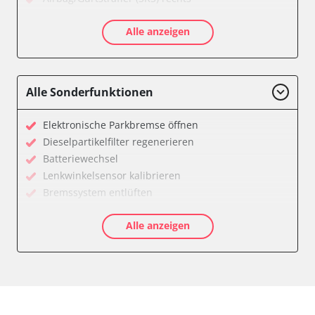
Aktive Rollstabilisierung (ARS)
Alle anzeigen
Aktivlenkung
Anhängersteuergerät
Batteriemanagement
Bedieneinheit
Alle Sonderfunktionen
Bedieneinheit Mittelkonsole
Bildverarbeitung
Elektronische Parkbremse öffnen
Bordcomputer
Dieselpartikelfilter regenerieren
CD-Wechsler
Batteriewechsel
Command
Lenkwinkelsensor kalibrieren
Dachbedieneinheit (DBE)
Bremssystem entlüften
Dämpfungssystem hinten links
Drosselklappe anlernen
Dämpfungssystem hinten rechts
Alle anzeigen
Elektronische Parkbremse kalibrieren
Dämpfungssystem vorne links
Ölservicerückstellung
Dämpfungssystem vorne rechts
Anpassungsparameter zurücksetzen
Diagnoseschnittstelle (EOBD/OBDII)
Bremsdrucksensor Nullpunkt-Kompensation
Diebstahlwarnanlage
Dieselpartikelfilter einstellen
Dynamiksteuerung
Dieselpartikelfilter wechseln