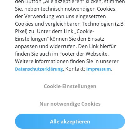
den Button „Alle akzeptieren“ klicken, stimmen
Unternehmen.
Sie, neben technisch notwendigen Cookies,
der Verwendung von uns eingesetzten
Cookies und vergleichbaren Technologien (z.B.
Pixel) zu. Unter dem Link „Cookie-
Einstellungen“ können Sie den Einsatz
Technische Details &
anpassen und widerrufen. Den Link hierfür
Lieferumfang
finden Sie auch im Footer der Webseite.
Weitere Informationen finden Sie in unserer
. Kontakt:
.
Datenschutzerklärung
Impressum
Abmessungen
Cookie-Einstellungen
55 mm x 25 mm x 12 mm
Nur notwendige Cookies
Gewicht
200 g
Alle akzeptieren
OBD2-Pins