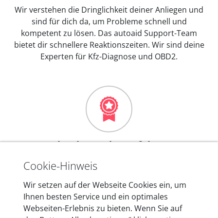
Wir verstehen die Dringlichkeit deiner Anliegen und
sind für dich da, um Probleme schnell und
kompetent zu lösen. Das autoaid Support-Team
bietet dir schnellere Reaktionszeiten. Wir sind deine
Experten für Kfz-Diagnose und OBD2.
Mehr als 10 Jahre Erfahrung
In den Kfz-Diagnosegeräten von autoaid stecken
Cookie-Hinweis
mehr als 10 Jahre Erfahrung, und auch in Zukunft
Wir setzen auf der Webseite Cookies ein, um
entwickeln wir unsere Produkte am Standort in
Ihnen besten Service und ein optimales
Berlin laufend weiter. Auf diese Qualität vertrauen
Webseiten-Erlebnis zu bieten. Wenn Sie auf
heute mehr als 60.000 Privatkunden und