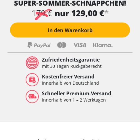
SUPER-SOMMER-SCHNÄPPCHEN!
Wischersteuerung
Xenon links
*
179 €
nur 129,00 €
Xenon rechts
Zentrale Bedieneinheit
in den Warenkorb
Zentralelektronik
Zentralelektronik hinten
Zentralelektronik vorne
Zentralelektronik vorne Beifahrer
Zufriedenheitsgarantie
Zentralelektronik vorne Fahrer
mit 30 Tagen Rückgaberecht
Verfügbarkeit abhängig von Modell, Motorisierung, Ausstattung
Kostenfreier Versand
und Konfiguration
innerhalb von Deutschland
Schneller Premium-Versand
innerhalb von 1 – 2 Werktagen