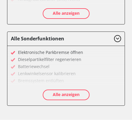
Aktive Rollstabilisierung (ARS)
Alle anzeigen
Aktivlenkung
Anhängersteuergerät
Batteriemanagement
Bedieneinheit
Alle Sonderfunktionen
Bedieneinheit Mittelkonsole
Bildverarbeitung
Elektronische Parkbremse öffnen
Bordcomputer
Dieselpartikelfilter regenerieren
CD-Wechsler
Batteriewechsel
Command
Lenkwinkelsensor kalibrieren
Dachbedieneinheit (DBE)
Bremssystem entlüften
Dämpfungssystem hinten links
Drosselklappe anlernen
Dämpfungssystem hinten rechts
Alle anzeigen
Elektronische Parkbremse kalibrieren
Dämpfungssystem vorne links
Ölservicerückstellung
Dämpfungssystem vorne rechts
Anpassungsparameter zurücksetzen
Diagnoseschnittstelle (EOBD/OBDII)
Bremsdrucksensor Nullpunkt-Kompensation
Diebstahlwarnanlage
Dieselpartikelfilter einstellen
Dynamiksteuerung
Dieselpartikelfilter wechseln