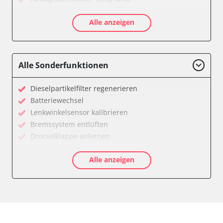
Airbag/Gurtstraffer (SRS) rechts
Alle anzeigen
Allradelektronik
Anhängersteuergerät
Batterieladeregelung
Batteriemanagement
Alle Sonderfunktionen
Bremskraftverstärker
Dachelektronik
Dieselpartikelfilter regenerieren
Diagnoseschnittstelle (EOBD/OBDII)
Batteriewechsel
Differentialsperre
Lenkwinkelsensor kalibrieren
Einparkhilfe
Bremssystem entlüften
Einparkhilfe Lenkhilfe
Drosselklappe anlernen
Fahrtrichtungskamera
AGR Ventil anlernen
Federung
Alle anzeigen
Luftmassenmesser anlernen
Fernlichtassistent
Kraftstofftank entleeren
Feststellbremse (EPB / SBC)
Elektronische Parkbremse kalibrieren
Gateway
Abblendgeschwindigkeit
Getriebesteuerung
Anhängerkupplung anlernen
Heckklappe
Anpassungsparameter zurücksetzen