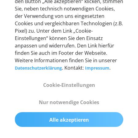
den Button „Alle akzeptieren“ klicken, stimmen
Unternehmen.
Sie, neben technisch notwendigen Cookies,
der Verwendung von uns eingesetzten
Cookies und vergleichbaren Technologien (z.B.
Pixel) zu. Unter dem Link „Cookie-
Einstellungen“ können Sie den Einsatz
Technische Details &
anpassen und widerrufen. Den Link hierfür
Lieferumfang
finden Sie auch im Footer der Webseite.
Weitere Informationen finden Sie in unserer
. Kontakt:
.
Datenschutzerklärung
Impressum
Abmessungen
Cookie-Einstellungen
55 mm x 25 mm x 12 mm
Nur notwendige Cookies
Gewicht
200 g
Alle akzeptieren
OBD2-Pins