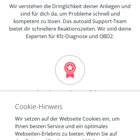
Wir verstehen die Dringlichkeit deiner Anliegen und
sind für dich da, um Probleme schnell und
kompetent zu lösen. Das autoaid Support-Team
bietet dir schnellere Reaktionszeiten. Wir sind deine
Experten für Kfz-Diagnose und OBD2.
Mehr als 10 Jahre Erfahrung
In den Kfz-Diagnosegeräten von autoaid stecken
Cookie-Hinweis
mehr als 10 Jahre Erfahrung, und auch in Zukunft
Wir setzen auf der Webseite Cookies ein, um
entwickeln wir unsere Produkte am Standort in
Ihnen besten Service und ein optimales
Berlin laufend weiter. Auf diese Qualität vertrauen
Webseiten-Erlebnis zu bieten. Wenn Sie auf
heute mehr als 60.000 Privatkunden und