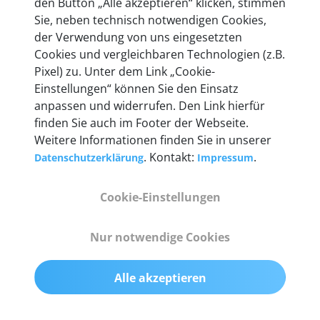
den Button „Alle akzeptieren“ klicken, stimmen
Unternehmen.
Sie, neben technisch notwendigen Cookies,
der Verwendung von uns eingesetzten
Cookies und vergleichbaren Technologien (z.B.
Pixel) zu. Unter dem Link „Cookie-
Einstellungen“ können Sie den Einsatz
Technische Details &
anpassen und widerrufen. Den Link hierfür
Lieferumfang
finden Sie auch im Footer der Webseite.
Weitere Informationen finden Sie in unserer
. Kontakt:
.
Datenschutzerklärung
Impressum
Abmessungen
Cookie-Einstellungen
55 mm x 25 mm x 12 mm
Nur notwendige Cookies
Gewicht
200 g
Alle akzeptieren
OBD2-Pins