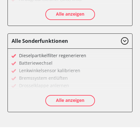
Airbag/Gurtstraffer (SRS) rechts
Alle anzeigen
Allradelektronik
Anhängersteuergerät
Batterieladeregelung
Batteriemanagement
Alle Sonderfunktionen
Bremskraftverstärker
Dachelektronik
Dieselpartikelfilter regenerieren
Diagnoseschnittstelle (EOBD/OBDII)
Batteriewechsel
Differentialsperre
Lenkwinkelsensor kalibrieren
Einparkhilfe
Bremssystem entlüften
Einparkhilfe Lenkhilfe
Drosselklappe anlernen
Fahrtrichtungskamera
AGR Ventil anlernen
Federung
Alle anzeigen
Luftmassenmesser anlernen
Fernlichtassistent
Kraftstofftank entleeren
Feststellbremse (EPB / SBC)
Elektronische Parkbremse kalibrieren
Gateway
Abblendgeschwindigkeit
Getriebesteuerung
Anhängerkupplung anlernen
Heckklappe
Anpassungsparameter zurücksetzen