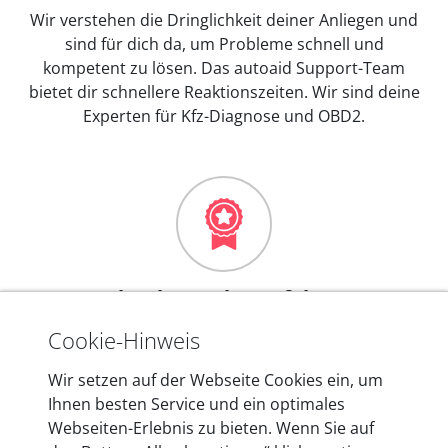
Wir verstehen die Dringlichkeit deiner Anliegen und
sind für dich da, um Probleme schnell und
kompetent zu lösen. Das autoaid Support-Team
bietet dir schnellere Reaktionszeiten. Wir sind deine
Experten für Kfz-Diagnose und OBD2.
Mehr als 10 Jahre Erfahrung
In den Kfz-Diagnosegeräten von autoaid stecken
Cookie-Hinweis
mehr als 10 Jahre Erfahrung, und auch in Zukunft
Wir setzen auf der Webseite Cookies ein, um
entwickeln wir unsere Produkte am Standort in
Ihnen besten Service und ein optimales
Berlin laufend weiter. Auf diese Qualität vertrauen
Webseiten-Erlebnis zu bieten. Wenn Sie auf
heute mehr als 60.000 Privatkunden und