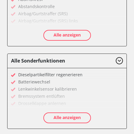
Abstandskontrolle
Airbag/Gurtstraffer (SRS)
Airbag/Gurtstraffer (SRS) links
Airbag/Gurtstraffer (SRS) rechts
Alle anzeigen
Allradelektronik
Anhängersteuergerät
Batterieladeregelung
Batteriemanagement
Alle Sonderfunktionen
Bremskraftverstärker
Dachelektronik
Dieselpartikelfilter regenerieren
Diagnoseschnittstelle (EOBD/OBDII)
Batteriewechsel
Differentialsperre
Lenkwinkelsensor kalibrieren
Einparkhilfe
Bremssystem entlüften
Einparkhilfe Lenkhilfe
Drosselklappe anlernen
Fahrtrichtungskamera
AGR Ventil anlernen
Federung
Alle anzeigen
Luftmassenmesser anlernen
Fernlichtassistent
Kraftstofftank entleeren
Feststellbremse (EPB / SBC)
Elektronische Parkbremse kalibrieren