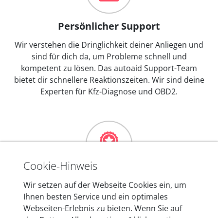
Persönlicher Support
Wir verstehen die Dringlichkeit deiner Anliegen und
sind für dich da, um Probleme schnell und
kompetent zu lösen. Das autoaid Support-Team
bietet dir schnellere Reaktionszeiten. Wir sind deine
Experten für Kfz-Diagnose und OBD2.
Cookie-Hinweis
Mehr als 10 Jahre Erfahrung
Wir setzen auf der Webseite Cookies ein, um
Ihnen besten Service und ein optimales
In den Kfz-Diagnosegeräten von autoaid stecken
Webseiten-Erlebnis zu bieten. Wenn Sie auf
mehr als 10 Jahre Erfahrung, und auch in Zukunft