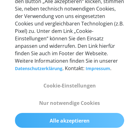
den Button „Alle akzeptieren“ klicken, stimmen
entwickeln wir unsere Produkte am Standort in
Sie, neben technisch notwendigen Cookies,
Berlin laufend weiter. Auf diese Qualität vertrauen
der Verwendung von uns eingesetzten
heute mehr als 60.000 Privatkunden und
Cookies und vergleichbaren Technologien (z.B.
Unternehmen.
Pixel) zu. Unter dem Link „Cookie-
Einstellungen“ können Sie den Einsatz
anpassen und widerrufen. Den Link hierfür
finden Sie auch im Footer der Webseite.
Weitere Informationen finden Sie in unserer
Technische Details &
. Kontakt:
.
Datenschutzerklärung
Impressum
Lieferumfang
Cookie-Einstellungen
Abmessungen
Nur notwendige Cookies
55 mm x 25 mm x 12 mm
Alle akzeptieren
Gewicht
200 g