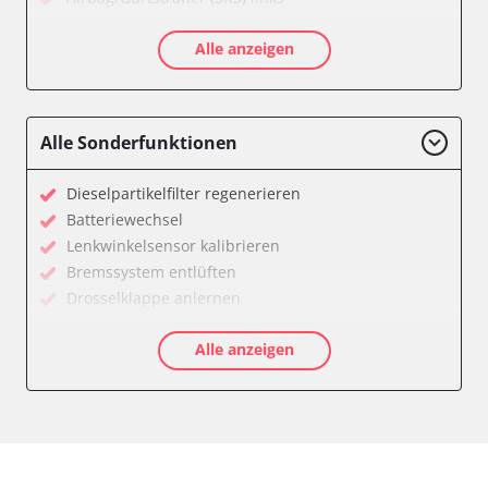
Airbag/Gurtstraffer (SRS) rechts
Alle anzeigen
Allradelektronik
Anhängersteuergerät
Batterieladeregelung
Batteriemanagement
Alle Sonderfunktionen
Bremskraftverstärker
Dachelektronik
Dieselpartikelfilter regenerieren
Diagnoseschnittstelle (EOBD/OBDII)
Batteriewechsel
Differentialsperre
Lenkwinkelsensor kalibrieren
Einparkhilfe
Bremssystem entlüften
Einparkhilfe Lenkhilfe
Drosselklappe anlernen
Fahrtrichtungskamera
AGR Ventil anlernen
Federung
Alle anzeigen
Luftmassenmesser anlernen
Fernlichtassistent
Kraftstofftank entleeren
Feststellbremse (EPB / SBC)
Elektronische Parkbremse kalibrieren
Gateway
Abblendgeschwindigkeit
Getriebesteuerung
Anhängerkupplung anlernen
Heckklappe
Anpassungsparameter zurücksetzen