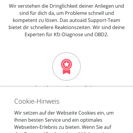
Wir verstehen die Dringlichkeit deiner Anliegen und
sind für dich da, um Probleme schnell und
kompetent zu lösen. Das autoaid Support-Team
bietet dir schnellere Reaktionszeiten. Wir sind deine
Experten für Kfz-Diagnose und OBD2.
Mehr als 10 Jahre Erfahrung
In den Kfz-Diagnosegeräten von autoaid stecken
Cookie-Hinweis
mehr als 10 Jahre Erfahrung, und auch in Zukunft
Wir setzen auf der Webseite Cookies ein, um
entwickeln wir unsere Produkte am Standort in
Ihnen besten Service und ein optimales
Berlin laufend weiter. Auf diese Qualität vertrauen
Webseiten-Erlebnis zu bieten. Wenn Sie auf
heute mehr als 60.000 Privatkunden und