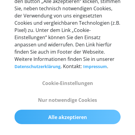
den Button „Alle akzeptieren“ klicken, stimmen
Unternehmen.
Sie, neben technisch notwendigen Cookies,
der Verwendung von uns eingesetzten
Cookies und vergleichbaren Technologien (z.B.
Pixel) zu. Unter dem Link „Cookie-
Einstellungen“ können Sie den Einsatz
Technische Details &
anpassen und widerrufen. Den Link hierfür
Lieferumfang
finden Sie auch im Footer der Webseite.
Weitere Informationen finden Sie in unserer
. Kontakt:
.
Datenschutzerklärung
Impressum
Abmessungen
Cookie-Einstellungen
55 mm x 25 mm x 12 mm
Nur notwendige Cookies
Gewicht
200 g
Alle akzeptieren
OBD2-Pins