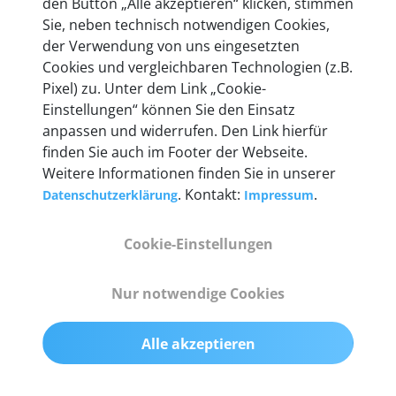
den Button „Alle akzeptieren“ klicken, stimmen
Unternehmen.
Sie, neben technisch notwendigen Cookies,
der Verwendung von uns eingesetzten
Cookies und vergleichbaren Technologien (z.B.
Pixel) zu. Unter dem Link „Cookie-
Einstellungen“ können Sie den Einsatz
Technische Details &
anpassen und widerrufen. Den Link hierfür
Lieferumfang
finden Sie auch im Footer der Webseite.
Weitere Informationen finden Sie in unserer
. Kontakt:
.
Datenschutzerklärung
Impressum
Abmessungen
Cookie-Einstellungen
55 mm x 25 mm x 12 mm
Nur notwendige Cookies
Gewicht
200 g
Alle akzeptieren
OBD2-Pins