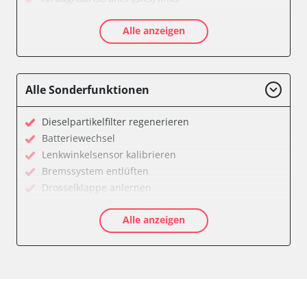
Airbag/Gurtstraffer (SRS) rechts
Alle anzeigen
Allradelektronik
Anhängersteuergerät
Batterieladeregelung
Batteriemanagement
Alle Sonderfunktionen
Bremskraftverstärker
Dachelektronik
Dieselpartikelfilter regenerieren
Diagnoseschnittstelle (EOBD/OBDII)
Batteriewechsel
Differentialsperre
Lenkwinkelsensor kalibrieren
Einparkhilfe
Bremssystem entlüften
Einparkhilfe Lenkhilfe
Drosselklappe anlernen
Fahrtrichtungskamera
AGR Ventil anlernen
Federung
Alle anzeigen
Luftmassenmesser anlernen
Fernlichtassistent
Kraftstofftank entleeren
Feststellbremse (EPB / SBC)
Elektronische Parkbremse kalibrieren
Gateway
Abblendgeschwindigkeit
Getriebesteuerung
Anhängerkupplung anlernen
Heckklappe
Anpassungsparameter zurücksetzen