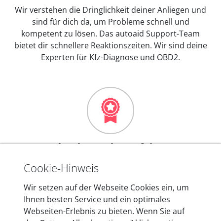
Wir verstehen die Dringlichkeit deiner Anliegen und
sind für dich da, um Probleme schnell und
kompetent zu lösen. Das autoaid Support-Team
bietet dir schnellere Reaktionszeiten. Wir sind deine
Experten für Kfz-Diagnose und OBD2.
Mehr als 10 Jahre Erfahrung
In den Kfz-Diagnosegeräten von autoaid stecken
Cookie-Hinweis
mehr als 10 Jahre Erfahrung, und auch in Zukunft
Wir setzen auf der Webseite Cookies ein, um
entwickeln wir unsere Produkte am Standort in
Ihnen besten Service und ein optimales
Berlin laufend weiter. Auf diese Qualität vertrauen
Webseiten-Erlebnis zu bieten. Wenn Sie auf
heute mehr als 60.000 Privatkunden und