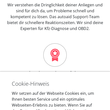
Wir verstehen die Dringlichkeit deiner Anliegen und
sind für dich da, um Probleme schnell und
kompetent zu lösen. Das autoaid Support-Team
bietet dir schnellere Reaktionszeiten. Wir sind deine
Experten für Kfz-Diagnose und OBD2.
Mehr als 10 Jahre Erfahrung
In den Kfz-Diagnosegeräten von autoaid stecken
Cookie-Hinweis
mehr als 10 Jahre Erfahrung, und auch in Zukunft
Wir setzen auf der Webseite Cookies ein, um
entwickeln wir unsere Produkte am Standort in
Ihnen besten Service und ein optimales
Berlin laufend weiter. Auf diese Qualität vertrauen
Webseiten-Erlebnis zu bieten. Wenn Sie auf
heute mehr als 60.000 Privatkunden und