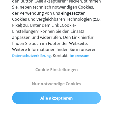
den Button „Alle akzeptieren“ klicken, stimmen
Unternehmen.
Sie, neben technisch notwendigen Cookies,
der Verwendung von uns eingesetzten
Cookies und vergleichbaren Technologien (z.B.
Pixel) zu. Unter dem Link „Cookie-
Einstellungen“ können Sie den Einsatz
Technische Details &
anpassen und widerrufen. Den Link hierfür
Lieferumfang
finden Sie auch im Footer der Webseite.
Weitere Informationen finden Sie in unserer
. Kontakt:
.
Datenschutzerklärung
Impressum
Abmessungen
Cookie-Einstellungen
55 mm x 25 mm x 12 mm
Nur notwendige Cookies
Gewicht
200 g
Alle akzeptieren
OBD2-Pins