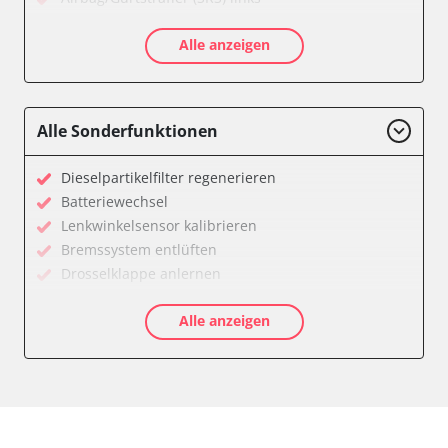
Airbag/Gurtstraffer (SRS) rechts
Alle anzeigen
Allradelektronik
Anhängersteuergerät
Batterieladeregelung
Batteriemanagement
Alle Sonderfunktionen
Bremskraftverstärker
Dachelektronik
Dieselpartikelfilter regenerieren
Diagnoseschnittstelle (EOBD/OBDII)
Batteriewechsel
Differentialsperre
Lenkwinkelsensor kalibrieren
Einparkhilfe
Bremssystem entlüften
Einparkhilfe Lenkhilfe
Drosselklappe anlernen
Fahrtrichtungskamera
AGR Ventil anlernen
Federung
Alle anzeigen
Luftmassenmesser anlernen
Fernlichtassistent
Kraftstofftank entleeren
Feststellbremse (EPB / SBC)
Elektronische Parkbremse kalibrieren
Gateway
Abblendgeschwindigkeit
Getriebesteuerung
Anhängerkupplung anlernen
Heckklappe
Anpassungsparameter zurücksetzen