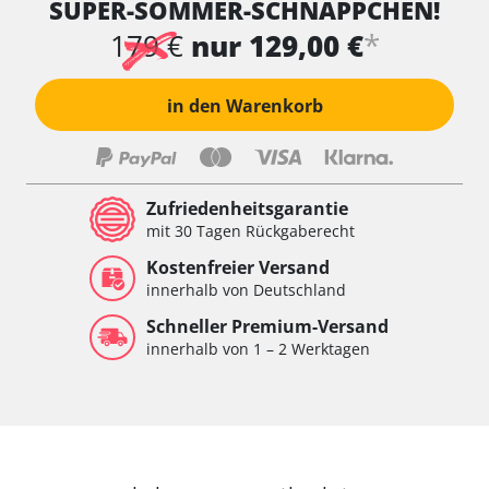
SUPER-SOMMER-SCHNÄPPCHEN!
Wischersteuerung
Xenon links
*
179 €
nur 129,00 €
Xenon rechts
Zentrale Bedieneinheit
in den Warenkorb
Zentralelektronik
Zentralelektronik hinten
Zentralelektronik vorne
Zentralelektronik vorne Beifahrer
Zufriedenheitsgarantie
Zentralelektronik vorne Fahrer
mit 30 Tagen Rückgaberecht
Verfügbarkeit abhängig von Modell, Motorisierung, Ausstattung
Kostenfreier Versand
und Konfiguration
innerhalb von Deutschland
Schneller Premium-Versand
innerhalb von 1 – 2 Werktagen