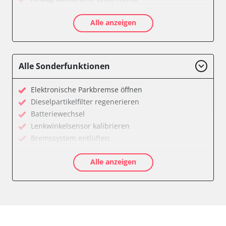
Aktive Rollstabilisierung (ARS)
Alle anzeigen
Aktivlenkung
Anhängersteuergerät
Batteriemanagement
Bedieneinheit
Alle Sonderfunktionen
Bedieneinheit Mittelkonsole
Bildverarbeitung
Elektronische Parkbremse öffnen
Bordcomputer
Dieselpartikelfilter regenerieren
CD-Wechsler
Batteriewechsel
Command
Lenkwinkelsensor kalibrieren
Dachbedieneinheit (DBE)
Bremssystem entlüften
Dämpfungssystem hinten links
Drosselklappe anlernen
Dämpfungssystem hinten rechts
Alle anzeigen
Elektronische Parkbremse kalibrieren
Dämpfungssystem vorne links
Ölservicerückstellung
Dämpfungssystem vorne rechts
Anpassungsparameter zurücksetzen
Diagnoseschnittstelle (EOBD/OBDII)
Bremsdrucksensor Nullpunkt-Kompensation
Diebstahlwarnanlage
Dieselpartikelfilter einstellen
Dynamiksteuerung
Dieselpartikelfilter wechseln