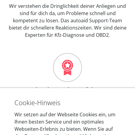
Wir verstehen die Dringlichkeit deiner Anliegen und
sind für dich da, um Probleme schnell und
kompetent zu lösen. Das autoaid Support-Team
bietet dir schnellere Reaktionszeiten. Wir sind deine
Experten für Kfz-Diagnose und OBD2.
Mehr als 10 Jahre Erfahrung
In den Kfz-Diagnosegeräten von autoaid stecken
Cookie-Hinweis
mehr als 10 Jahre Erfahrung, und auch in Zukunft
Wir setzen auf der Webseite Cookies ein, um
entwickeln wir unsere Produkte am Standort in
Ihnen besten Service und ein optimales
Berlin laufend weiter. Auf diese Qualität vertrauen
Webseiten-Erlebnis zu bieten. Wenn Sie auf
heute mehr als 60.000 Privatkunden und