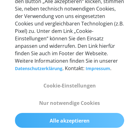
den Button „Alle akzeptieren“ klicken, stimmen
Unternehmen.
Sie, neben technisch notwendigen Cookies,
der Verwendung von uns eingesetzten
Cookies und vergleichbaren Technologien (z.B.
Pixel) zu. Unter dem Link „Cookie-
Einstellungen“ können Sie den Einsatz
Technische Details &
anpassen und widerrufen. Den Link hierfür
Lieferumfang
finden Sie auch im Footer der Webseite.
Weitere Informationen finden Sie in unserer
. Kontakt:
.
Datenschutzerklärung
Impressum
Abmessungen
Cookie-Einstellungen
55 mm x 25 mm x 12 mm
Nur notwendige Cookies
Gewicht
200 g
Alle akzeptieren
OBD2-Pins