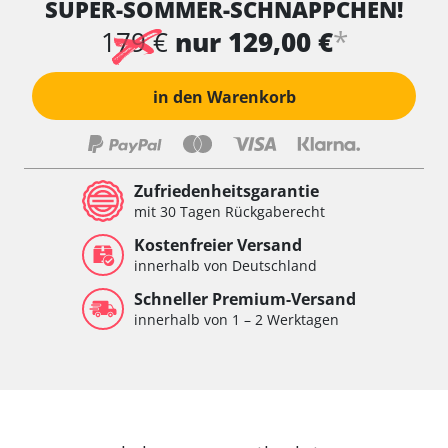
SUPER-SOMMER-SCHNÄPPCHEN!
Wischersteuerung
Xenon links
*
179 €
nur 129,00 €
Xenon rechts
Zentrale Bedieneinheit
in den Warenkorb
Zentralelektronik
Zentralelektronik hinten
Zentralelektronik vorne
Zentralelektronik vorne Beifahrer
Zufriedenheitsgarantie
Zentralelektronik vorne Fahrer
mit 30 Tagen Rückgaberecht
Verfügbarkeit abhängig von Modell, Motorisierung, Ausstattung
Kostenfreier Versand
und Konfiguration
innerhalb von Deutschland
Schneller Premium-Versand
innerhalb von 1 – 2 Werktagen