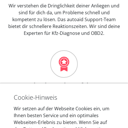
Wir verstehen die Dringlichkeit deiner Anliegen und
sind für dich da, um Probleme schnell und
kompetent zu lösen. Das autoaid Support-Team
bietet dir schnellere Reaktionszeiten. Wir sind deine
Experten für Kfz-Diagnose und OBD2.
Mehr als 10 Jahre Erfahrung
In den Kfz-Diagnosegeräten von autoaid stecken
Cookie-Hinweis
mehr als 10 Jahre Erfahrung, und auch in Zukunft
Wir setzen auf der Webseite Cookies ein, um
entwickeln wir unsere Produkte am Standort in
Ihnen besten Service und ein optimales
Berlin laufend weiter. Auf diese Qualität vertrauen
Webseiten-Erlebnis zu bieten. Wenn Sie auf
heute mehr als 60.000 Privatkunden und