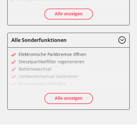
Aktive Rollstabilisierung (ARS)
Alle anzeigen
Aktivlenkung
Anhängersteuergerät
Batteriemanagement
Bedieneinheit
Alle Sonderfunktionen
Bedieneinheit Mittelkonsole
Bildverarbeitung
Elektronische Parkbremse öffnen
Bordcomputer
Dieselpartikelfilter regenerieren
CD-Wechsler
Batteriewechsel
Command
Lenkwinkelsensor kalibrieren
Dachbedieneinheit (DBE)
Bremssystem entlüften
Dämpfungssystem hinten links
Drosselklappe anlernen
Dämpfungssystem hinten rechts
Alle anzeigen
Elektronische Parkbremse kalibrieren
Dämpfungssystem vorne links
Ölservicerückstellung
Dämpfungssystem vorne rechts
Anpassungsparameter zurücksetzen
Diagnoseschnittstelle (EOBD/OBDII)
Bremsdrucksensor Nullpunkt-Kompensation
Diebstahlwarnanlage
Dieselpartikelfilter einstellen
Dynamiksteuerung
Dieselpartikelfilter wechseln