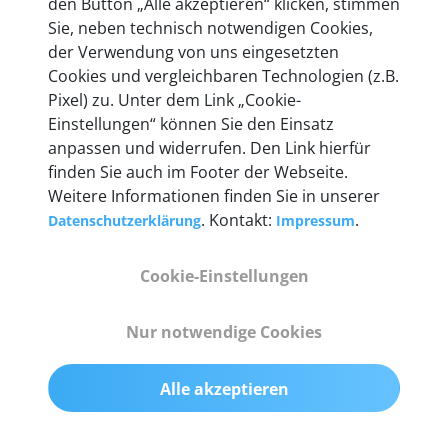
den Button „Alle akzeptieren“ klicken, stimmen
Unternehmen.
Sie, neben technisch notwendigen Cookies,
der Verwendung von uns eingesetzten
Cookies und vergleichbaren Technologien (z.B.
Pixel) zu. Unter dem Link „Cookie-
Einstellungen“ können Sie den Einsatz
Technische Details &
anpassen und widerrufen. Den Link hierfür
Lieferumfang
finden Sie auch im Footer der Webseite.
Weitere Informationen finden Sie in unserer
. Kontakt:
.
Datenschutzerklärung
Impressum
Abmessungen
Cookie-Einstellungen
55 mm x 25 mm x 12 mm
Nur notwendige Cookies
Gewicht
200 g
Alle akzeptieren
OBD2-Pins