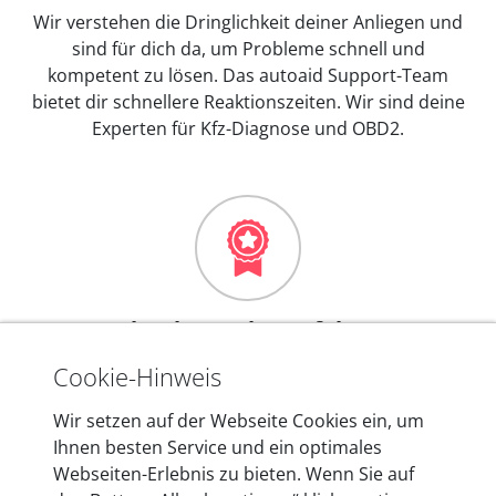
Wir verstehen die Dringlichkeit deiner Anliegen und
sind für dich da, um Probleme schnell und
kompetent zu lösen. Das autoaid Support-Team
bietet dir schnellere Reaktionszeiten. Wir sind deine
Experten für Kfz-Diagnose und OBD2.
Mehr als 10 Jahre Erfahrung
In den Kfz-Diagnosegeräten von autoaid stecken
Cookie-Hinweis
mehr als 10 Jahre Erfahrung, und auch in Zukunft
Wir setzen auf der Webseite Cookies ein, um
entwickeln wir unsere Produkte am Standort in
Ihnen besten Service und ein optimales
Berlin laufend weiter. Auf diese Qualität vertrauen
Webseiten-Erlebnis zu bieten. Wenn Sie auf
heute mehr als 60.000 Privatkunden und