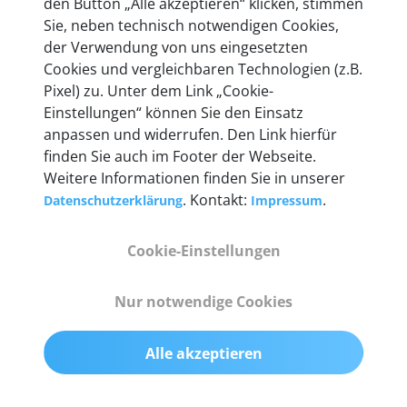
den Button „Alle akzeptieren“ klicken, stimmen
Unternehmen.
Sie, neben technisch notwendigen Cookies,
der Verwendung von uns eingesetzten
Cookies und vergleichbaren Technologien (z.B.
Pixel) zu. Unter dem Link „Cookie-
Einstellungen“ können Sie den Einsatz
Technische Details &
anpassen und widerrufen. Den Link hierfür
Lieferumfang
finden Sie auch im Footer der Webseite.
Weitere Informationen finden Sie in unserer
. Kontakt:
.
Datenschutzerklärung
Impressum
Abmessungen
Cookie-Einstellungen
55 mm x 25 mm x 12 mm
Nur notwendige Cookies
Gewicht
200 g
Alle akzeptieren
OBD2-Pins