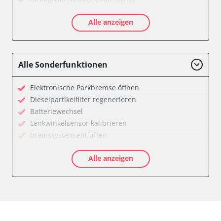
Aktive Rollstabilisierung (ARS)
Alle anzeigen
Aktivlenkung
Anhängersteuergerät
Batteriemanagement
Bedieneinheit
Alle Sonderfunktionen
Bedieneinheit Mittelkonsole
Bildverarbeitung
Elektronische Parkbremse öffnen
Bordcomputer
Dieselpartikelfilter regenerieren
CD-Wechsler
Batteriewechsel
Command
Lenkwinkelsensor kalibrieren
Dachbedieneinheit (DBE)
Bremssystem entlüften
Dämpfungssystem hinten links
Drosselklappe anlernen
Dämpfungssystem hinten rechts
Alle anzeigen
Elektronische Parkbremse kalibrieren
Dämpfungssystem vorne links
Ölservicerückstellung
Dämpfungssystem vorne rechts
Anpassungsparameter zurücksetzen
Diagnoseschnittstelle (EOBD/OBDII)
Bremsdrucksensor Nullpunkt-Kompensation
Diebstahlwarnanlage
Dieselpartikelfilter einstellen
Dynamiksteuerung
Dieselpartikelfilter wechseln