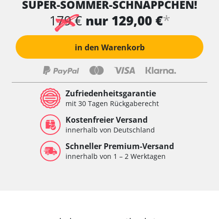
SUPER-SOMMER-SCHNÄPPCHEN!
Wischersteuerung
Xenon links
*
179 €
nur 129,00 €
Xenon rechts
Zentrale Bedieneinheit
in den Warenkorb
Zentralelektronik
Zentralelektronik hinten
Zentralelektronik vorne
Zentralelektronik vorne Beifahrer
Zufriedenheitsgarantie
Zentralelektronik vorne Fahrer
mit 30 Tagen Rückgaberecht
Verfügbarkeit abhängig von Modell, Motorisierung, Ausstattung
Kostenfreier Versand
und Konfiguration
innerhalb von Deutschland
Schneller Premium-Versand
innerhalb von 1 – 2 Werktagen