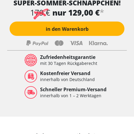
SUPER-SOMMER-SCHNÄPPCHEN!
Wischersteuerung
Xenon links
*
179 €
nur 129,00 €
Xenon rechts
Zentrale Bedieneinheit
in den Warenkorb
Zentralelektronik
Zentralelektronik hinten
Zentralelektronik vorne
Zentralelektronik vorne Beifahrer
Zufriedenheitsgarantie
Zentralelektronik vorne Fahrer
mit 30 Tagen Rückgaberecht
Verfügbarkeit abhängig von Modell, Motorisierung, Ausstattung
Kostenfreier Versand
und Konfiguration
innerhalb von Deutschland
Schneller Premium-Versand
innerhalb von 1 – 2 Werktagen