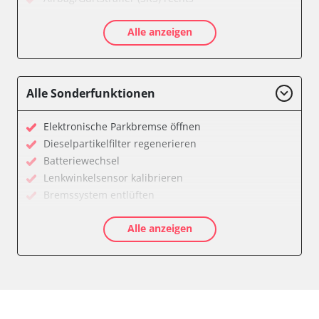
Aktive Rollstabilisierung (ARS)
Alle anzeigen
Aktivlenkung
Anhängersteuergerät
Batteriemanagement
Bedieneinheit
Alle Sonderfunktionen
Bedieneinheit Mittelkonsole
Bildverarbeitung
Elektronische Parkbremse öffnen
Bordcomputer
Dieselpartikelfilter regenerieren
CD-Wechsler
Batteriewechsel
Command
Lenkwinkelsensor kalibrieren
Dachbedieneinheit (DBE)
Bremssystem entlüften
Dämpfungssystem hinten links
Drosselklappe anlernen
Dämpfungssystem hinten rechts
Alle anzeigen
Elektronische Parkbremse kalibrieren
Dämpfungssystem vorne links
Ölservicerückstellung
Dämpfungssystem vorne rechts
Anpassungsparameter zurücksetzen
Diagnoseschnittstelle (EOBD/OBDII)
Bremsdrucksensor Nullpunkt-Kompensation
Diebstahlwarnanlage
Dieselpartikelfilter einstellen
Dynamiksteuerung
Dieselpartikelfilter wechseln