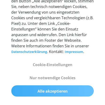
den Button „Alle akzeptieren“ klicken, stimmen
Unternehmen.
Sie, neben technisch notwendigen Cookies,
der Verwendung von uns eingesetzten
Cookies und vergleichbaren Technologien (z.B.
Pixel) zu. Unter dem Link „Cookie-
Einstellungen“ können Sie den Einsatz
Technische Details &
anpassen und widerrufen. Den Link hierfür
Lieferumfang
finden Sie auch im Footer der Webseite.
Weitere Informationen finden Sie in unserer
. Kontakt:
.
Datenschutzerklärung
Impressum
Abmessungen
Cookie-Einstellungen
55 mm x 25 mm x 12 mm
Nur notwendige Cookies
Gewicht
200 g
Alle akzeptieren
OBD2-Pins