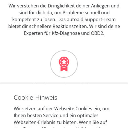
Wir verstehen die Dringlichkeit deiner Anliegen und
sind für dich da, um Probleme schnell und
kompetent zu lösen. Das autoaid Support-Team
bietet dir schnellere Reaktionszeiten. Wir sind deine
Experten für Kfz-Diagnose und OBD2.
Mehr als 10 Jahre Erfahrung
In den Kfz-Diagnosegeräten von autoaid stecken
Cookie-Hinweis
mehr als 10 Jahre Erfahrung, und auch in Zukunft
Wir setzen auf der Webseite Cookies ein, um
entwickeln wir unsere Produkte am Standort in
Ihnen besten Service und ein optimales
Berlin laufend weiter. Auf diese Qualität vertrauen
Webseiten-Erlebnis zu bieten. Wenn Sie auf
heute mehr als 60.000 Privatkunden und