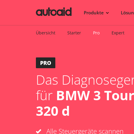
Produkte
Lösu
Übersicht
Starter
Pro
Expert
PRO
Das Diagnosegerä
für
BMW 3 Touri
320 d
Alle Steuergeräte scannen