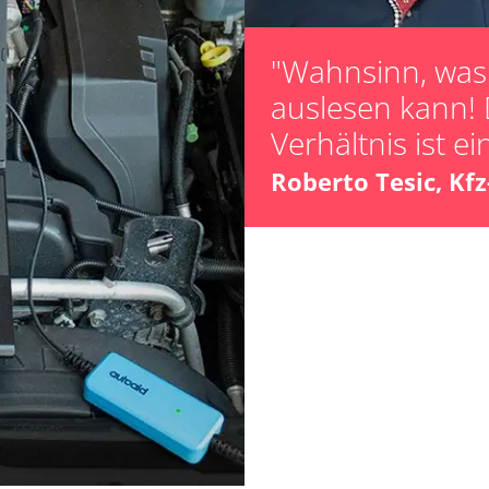
Steuergerät Init
Steuergerät zur
"Wahnsinn, was 
unbekannte Fun
auslesen kann! 
-Modul (EWM)
Zurücksetzen d
Verhältnis ist ei
Zurücksetzen d
Roberto Tesic, Kf
 (FDIM)