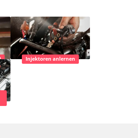
)
Injektoren anlernen