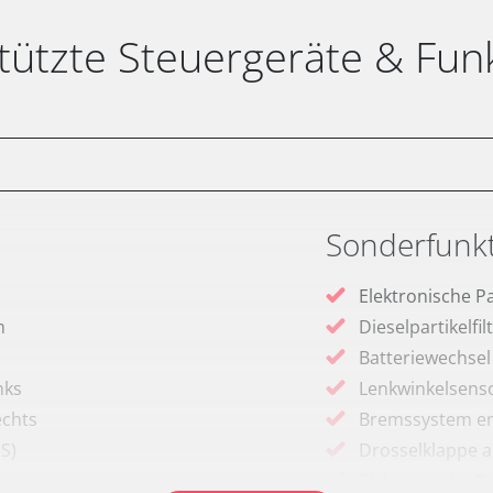
tützte Steuergeräte & Fun
Sonderfunk
Elektronische P
m
Dieselpartikelfi
Batteriewechsel
nks
Lenkwinkelsenso
echts
Bremssystem en
RS)
Drosselklappe 
Elektronische P