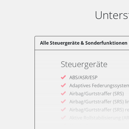
Unters
Alle Steuergeräte & Sonderfunktionen
Steuergeräte
ABS/ASR/ESP
Adaptives Federungssyste
Airbag/Gurtstraffer (SRS)
Airbag/Gurtstraffer (SRS) li
Airbag/Gurtstraffer (SRS) r
Aktive Rollstabilisierung (A
Aktivlenkung