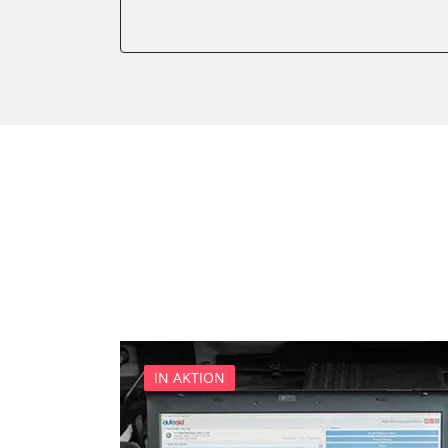
Anhängersteuergerät
Batteriemanagement
Bedieneinheit
Bedieneinheit Mittelkonsol
Bildverarbeitung
Bordcomputer
CD-Wechsler
Command
Dachbedieneinheit (DBE)
Dämpfungssystem hinten l
Dämpfungssystem hinten r
Dämpfungssystem vorne li
Dämpfungssystem vorne r
IN AKTION
Diagnoseschnittstelle (EOB
Diebstahlwarnanlage
Dynamiksteuerung