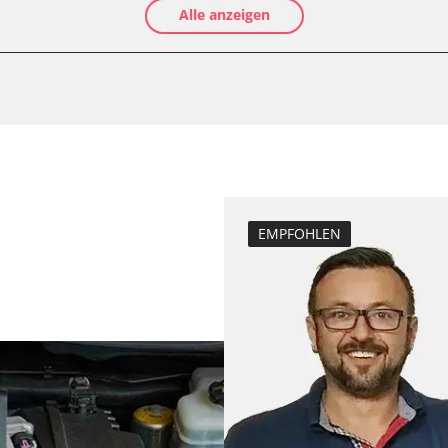
Alle anzeigen
Ölservicerückst
Anpassungspara
Bremsdrucksens
e
Dieselpartikelfil
Dieselpartikelfi
Elektronische P
Funktionstest 
Grundeinstellu
EMPFOHLEN
Injektoren einst
inks
Lamdasonde an
echts
Längsbeschleun
nks
Kalibrierung
echts
Leerlaufdrehza
D/OBDII)
Parkbremse in 
Raildrucksenso
Servicerückstel