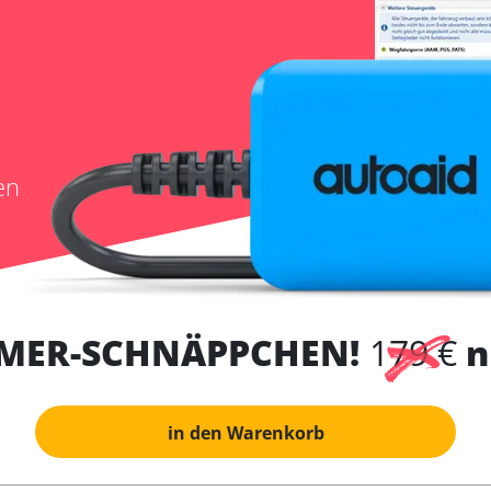
en
MER-SCHNÄPPCHEN!
179 €
n
in den Warenkorb