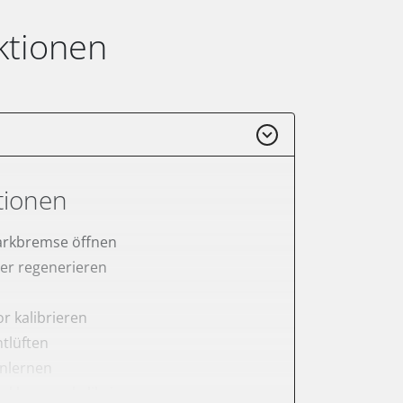
ktionen
tionen
arkbremse öffnen
lter regenerieren
r kalibrieren
tlüften
anlernen
arkbremse kalibrieren