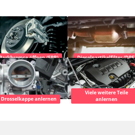
Parkbremse öffnen (EPB)
Dieselpartikelfilter (DPF
Viele weitere Teile
Drosselkappe anlernen
anlernen