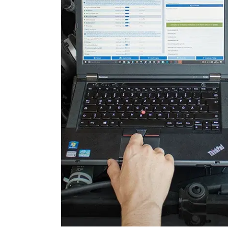
Einparkhilfe
Einparkhilfe Lenkhilfe
Elektronische Zündanlage
Elektronisches Wählhebel
Fahrtrichtungskamera
Fernlichtassistent
Feststellbremse (EPB / SBC)
Gateway
Getriebesteuerung
Heckklappe
Informationsanzeige
Informationsanzeige vorne
Klimaanlage
Klimaanlage hinten
Kombiinstrument
Kraftstoffpumpe