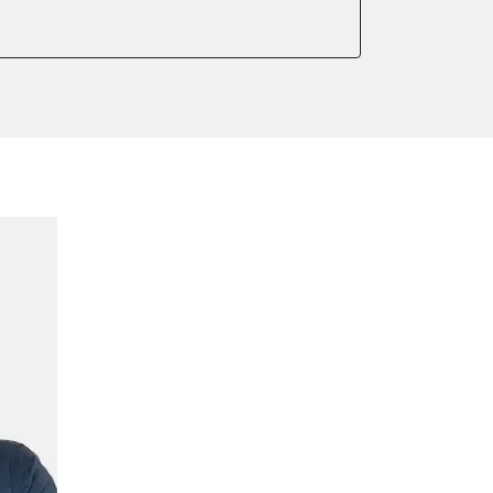
ellung
meter zurücksetzen
or Nullpunkt-Kompensation
ter einstellen
lter wechseln
arkbremse schließen
der Parkbremse
ng
ellen
lernen
igungssensor Nullpunkt-
hlanpassung
Montageposition fahren
r Anpassung
lung