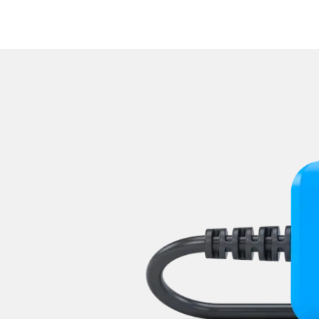
Lenkradelektronik
Lenkradwinkel-Sensor
Lenksäuleneinheit
Lichtsteuerung
Mensch Maschine Interface (
Motorsteuerung (EMS)
Multi Infodisplay (MID)
Multifunktionslenkrad
Navigationssystem
Niveauregulierung
Notruf-System
Oben-, Hinten-, Seitenkame
Obere Bedieneinheit
Radio
Regen-/Lichtsensor
Reifendruckkontrolle (RDK)