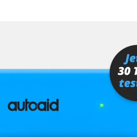
MMI, Grafikteil)
ra (TRSVC)