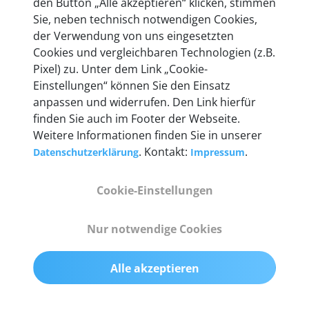
den Button „Alle akzeptieren“ klicken, stimmen
heute mehr als 60.000 Privatkunden und
Sie, neben technisch notwendigen Cookies,
Unternehmen.
der Verwendung von uns eingesetzten
Cookies und vergleichbaren Technologien (z.B.
Pixel) zu. Unter dem Link „Cookie-
Einstellungen“ können Sie den Einsatz
anpassen und widerrufen. Den Link hierfür
Technische Details &
finden Sie auch im Footer der Webseite.
Weitere Informationen finden Sie in unserer
Lieferumfang
. Kontakt:
.
Datenschutzerklärung
Impressum
Cookie-Einstellungen
Abmessungen
55 mm x 25 mm x 12 mm
Nur notwendige Cookies
Gewicht
Alle akzeptieren
200 g