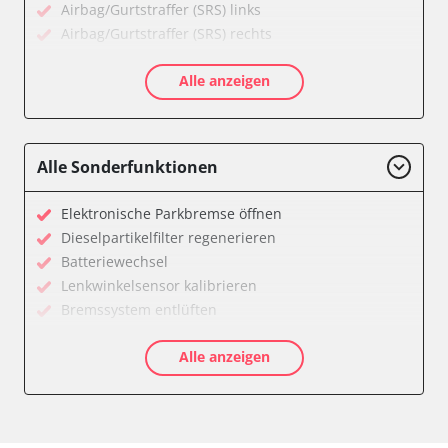
Airbag/Gurtstraffer (SRS) links
Airbag/Gurtstraffer (SRS) rechts
Aktive Rollstabilisierung (ARS)
Alle anzeigen
Aktivlenkung
Anhängersteuergerät
Batteriemanagement
Bedieneinheit
Alle Sonderfunktionen
Bedieneinheit Mittelkonsole
Bildverarbeitung
Elektronische Parkbremse öffnen
Bordcomputer
Dieselpartikelfilter regenerieren
CD-Wechsler
Batteriewechsel
Command
Lenkwinkelsensor kalibrieren
Dachbedieneinheit (DBE)
Bremssystem entlüften
Dämpfungssystem hinten links
Drosselklappe anlernen
Dämpfungssystem hinten rechts
Alle anzeigen
Elektronische Parkbremse kalibrieren
Dämpfungssystem vorne links
Ölservicerückstellung
Dämpfungssystem vorne rechts
Anpassungsparameter zurücksetzen
Diagnoseschnittstelle (EOBD/OBDII)
Bremsdrucksensor Nullpunkt-Kompensation
Diebstahlwarnanlage