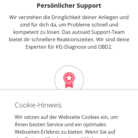
Persönlicher Support
Wir verstehen die Dringlichkeit deiner Anliegen und
sind für dich da, um Probleme schnell und
kompetent zu lösen. Das autoaid Support-Team
bietet dir schnellere Reaktionszeiten. Wir sind deine
Experten für Kfz-Diagnose und OBD2.
Mehr als 10 Jahre Erfahrung
Cookie-Hinweis
In den Kfz-Diagnosegeräten von autoaid stecken
Wir setzen auf der Webseite Cookies ein, um
mehr als 10 Jahre Erfahrung, und auch in Zukunft
Ihnen besten Service und ein optimales
entwickeln wir unsere Produkte am Standort in
Webseiten-Erlebnis zu bieten. Wenn Sie auf
Berlin laufend weiter. Auf diese Qualität vertrauen