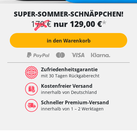
Wegfahrsperre
SUPER-SOMMER-SCHNÄPPCHEN!
Wischersteuerung
Xenon links
*
179 €
nur 129,00 €
Xenon rechts
Zentrale Bedieneinheit
in den Warenkorb
Zentralelektronik
Zentralelektronik hinten
Zentralelektronik vorne
Zentralelektronik vorne Beifahrer
Zufriedenheitsgarantie
Zentralelektronik vorne Fahrer
mit 30 Tagen Rückgaberecht
Verfügbarkeit abhängig von Modell, Motorisierung, Ausstattung
Kostenfreier Versand
und Konfiguration
innerhalb von Deutschland
Schneller Premium-Versand
innerhalb von 1 – 2 Werktagen