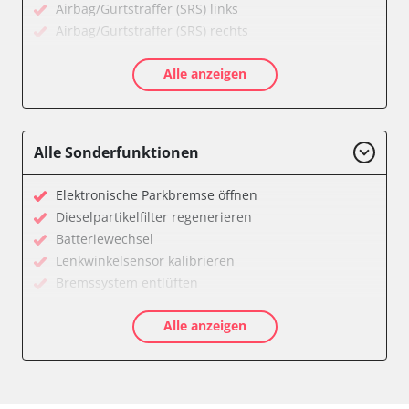
Airbag/Gurtstraffer (SRS) links
Airbag/Gurtstraffer (SRS) rechts
Aktivlenkung
Alle anzeigen
Allradelektronik
Anhängersteuergerät
Batteriemanagement
Dachelektronik
Alle Sonderfunktionen
Diagnoseschnittstelle (EOBD/OBDII)
Digital Tuner
Elektronische Parkbremse öffnen
Einparkhilfe
Dieselpartikelfilter regenerieren
Einparkhilfe Lenkhilfe
Batteriewechsel
Einstiegshilfe Beifahrer
Lenkwinkelsensor kalibrieren
Einstiegshilfe Fahrer
Bremssystem entlüften
Fahrererkennung
Drosselklappe anlernen
Fahrtrichtungskamera
Alle anzeigen
AGR Ventil anlernen
Federung
Luftmassenmesser anlernen
Fernlichtassistent
Kraftstofftank entleeren
Feststellbremse (EPB / SBC)
Elektronische Parkbremse kalibrieren
Gateway