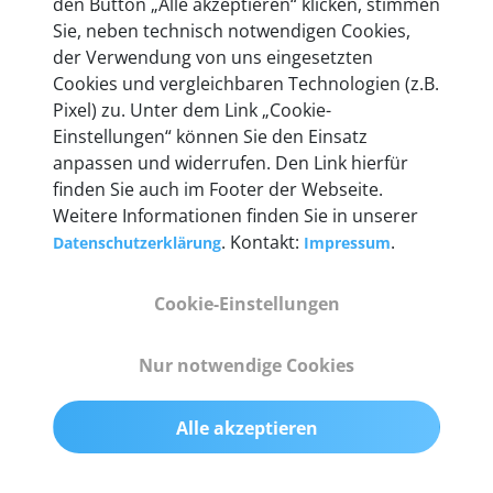
den Button „Alle akzeptieren“ klicken, stimmen
heute mehr als 60.000 Privatkunden und
Sie, neben technisch notwendigen Cookies,
Unternehmen.
der Verwendung von uns eingesetzten
Cookies und vergleichbaren Technologien (z.B.
Pixel) zu. Unter dem Link „Cookie-
Einstellungen“ können Sie den Einsatz
anpassen und widerrufen. Den Link hierfür
Technische Details &
finden Sie auch im Footer der Webseite.
Weitere Informationen finden Sie in unserer
Lieferumfang
. Kontakt:
.
Datenschutzerklärung
Impressum
Cookie-Einstellungen
Abmessungen
55 mm x 25 mm x 12 mm
Nur notwendige Cookies
Gewicht
Alle akzeptieren
200 g