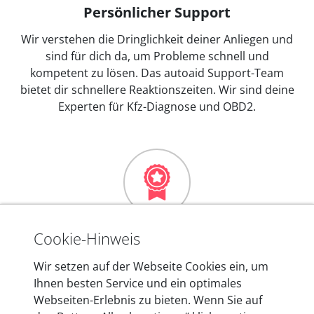
Persönlicher Support
Wir verstehen die Dringlichkeit deiner Anliegen und
sind für dich da, um Probleme schnell und
kompetent zu lösen. Das autoaid Support-Team
bietet dir schnellere Reaktionszeiten. Wir sind deine
Experten für Kfz-Diagnose und OBD2.
Mehr als 10 Jahre Erfahrung
Cookie-Hinweis
In den Kfz-Diagnosegeräten von autoaid stecken
Wir setzen auf der Webseite Cookies ein, um
mehr als 10 Jahre Erfahrung, und auch in Zukunft
Ihnen besten Service und ein optimales
entwickeln wir unsere Produkte am Standort in
Webseiten-Erlebnis zu bieten. Wenn Sie auf
Berlin laufend weiter. Auf diese Qualität vertrauen