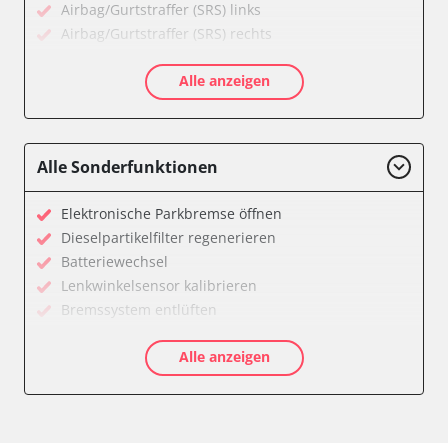
Airbag/Gurtstraffer (SRS) links
Airbag/Gurtstraffer (SRS) rechts
Aktivlenkung
Alle anzeigen
Allradelektronik
Anhängersteuergerät
Batteriemanagement
Dachelektronik
Alle Sonderfunktionen
Diagnoseschnittstelle (EOBD/OBDII)
Digital Tuner
Elektronische Parkbremse öffnen
Einparkhilfe
Dieselpartikelfilter regenerieren
Einparkhilfe Lenkhilfe
Batteriewechsel
Einstiegshilfe Beifahrer
Lenkwinkelsensor kalibrieren
Einstiegshilfe Fahrer
Bremssystem entlüften
Fahrererkennung
Drosselklappe anlernen
Fahrtrichtungskamera
Alle anzeigen
AGR Ventil anlernen
Federung
Luftmassenmesser anlernen
Fernlichtassistent
Kraftstofftank entleeren
Feststellbremse (EPB / SBC)
Elektronische Parkbremse kalibrieren
Gateway