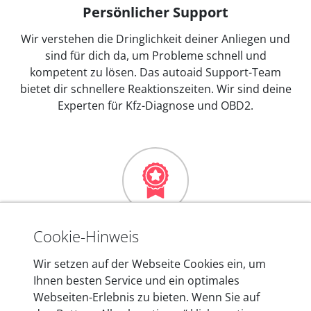
Persönlicher Support
Wir verstehen die Dringlichkeit deiner Anliegen und
sind für dich da, um Probleme schnell und
kompetent zu lösen. Das autoaid Support-Team
bietet dir schnellere Reaktionszeiten. Wir sind deine
Experten für Kfz-Diagnose und OBD2.
Mehr als 10 Jahre Erfahrung
Cookie-Hinweis
In den Kfz-Diagnosegeräten von autoaid stecken
Wir setzen auf der Webseite Cookies ein, um
mehr als 10 Jahre Erfahrung, und auch in Zukunft
Ihnen besten Service und ein optimales
entwickeln wir unsere Produkte am Standort in
Webseiten-Erlebnis zu bieten. Wenn Sie auf
Berlin laufend weiter. Auf diese Qualität vertrauen