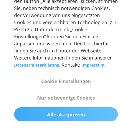
den Button „Alle akzeptieren“ klicken, stimmen
heute mehr als 60.000 Privatkunden und
Sie, neben technisch notwendigen Cookies,
Unternehmen.
der Verwendung von uns eingesetzten
Cookies und vergleichbaren Technologien (z.B.
Pixel) zu. Unter dem Link „Cookie-
Einstellungen“ können Sie den Einsatz
anpassen und widerrufen. Den Link hierfür
Technische Details &
finden Sie auch im Footer der Webseite.
Weitere Informationen finden Sie in unserer
Lieferumfang
. Kontakt:
.
Datenschutzerklärung
Impressum
Cookie-Einstellungen
Abmessungen
55 mm x 25 mm x 12 mm
Nur notwendige Cookies
Gewicht
Alle akzeptieren
200 g