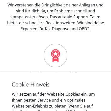
Wir verstehen die Dringlichkeit deiner Anliegen und
sind für dich da, um Probleme schnell und
kompetent zu lösen. Das autoaid Support-Team
bietet dir schnellere Reaktionszeiten. Wir sind deine
Experten für Kfz-Diagnose und OBD2.
Mehr als 10 Jahre Erfahrung
In den Kfz-Diagnosegeräten von autoaid stecken
Cookie-Hinweis
mehr als 10 Jahre Erfahrung, und auch in Zukunft
Wir setzen auf der Webseite Cookies ein, um
entwickeln wir unsere Produkte am Standort in
Ihnen besten Service und ein optimales
Berlin laufend weiter. Auf diese Qualität vertrauen
Webseiten-Erlebnis zu bieten. Wenn Sie auf
heute mehr als 60.000 Privatkunden und