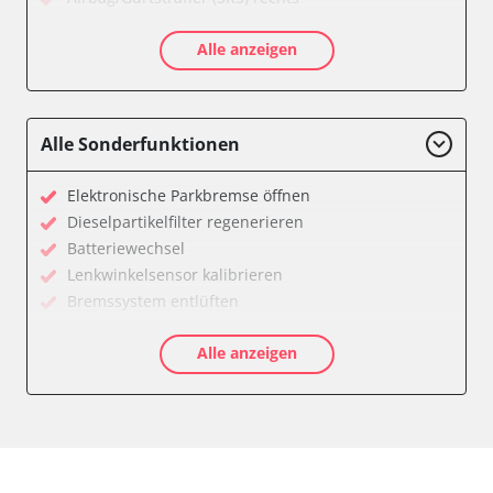
Aktivlenkung
Alle anzeigen
Allradelektronik
Anhängersteuergerät
Batteriemanagement
Dachelektronik
Alle Sonderfunktionen
Diagnoseschnittstelle (EOBD/OBDII)
Digital Tuner
Elektronische Parkbremse öffnen
Einparkhilfe
Dieselpartikelfilter regenerieren
Einparkhilfe Lenkhilfe
Batteriewechsel
Einstiegshilfe Beifahrer
Lenkwinkelsensor kalibrieren
Einstiegshilfe Fahrer
Bremssystem entlüften
Fahrererkennung
Drosselklappe anlernen
Fahrtrichtungskamera
Alle anzeigen
AGR Ventil anlernen
Federung
Luftmassenmesser anlernen
Fernlichtassistent
Kraftstofftank entleeren
Feststellbremse (EPB / SBC)
Elektronische Parkbremse kalibrieren
Gateway
Abblendgeschwindigkeit
Getriebesteuerung
Anhängerkupplung anlernen