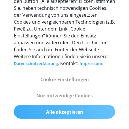
den Button „Alle akzeptieren“ klicken, stimmen
Unternehmen.
Sie, neben technisch notwendigen Cookies,
der Verwendung von uns eingesetzten
Cookies und vergleichbaren Technologien (z.B.
Pixel) zu. Unter dem Link „Cookie-
Einstellungen“ können Sie den Einsatz
Technische Details &
anpassen und widerrufen. Den Link hierfür
Lieferumfang
finden Sie auch im Footer der Webseite.
Weitere Informationen finden Sie in unserer
. Kontakt:
.
Datenschutzerklärung
Impressum
Abmessungen
Cookie-Einstellungen
55 mm x 25 mm x 12 mm
Nur notwendige Cookies
Gewicht
200 g
Alle akzeptieren
OBD2-Pins