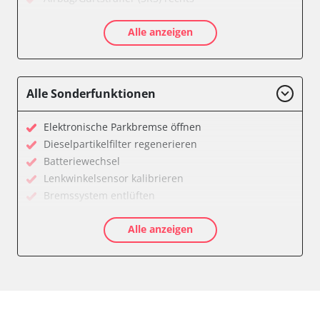
Aktivlenkung
Alle anzeigen
Allradelektronik
Anhängersteuergerät
Batteriemanagement
Dachelektronik
Alle Sonderfunktionen
Diagnoseschnittstelle (EOBD/OBDII)
Digital Tuner
Elektronische Parkbremse öffnen
Einparkhilfe
Dieselpartikelfilter regenerieren
Einparkhilfe Lenkhilfe
Batteriewechsel
Einstiegshilfe Beifahrer
Lenkwinkelsensor kalibrieren
Einstiegshilfe Fahrer
Bremssystem entlüften
Fahrererkennung
Drosselklappe anlernen
Fahrtrichtungskamera
Alle anzeigen
AGR Ventil anlernen
Federung
Luftmassenmesser anlernen
Fernlichtassistent
Kraftstofftank entleeren
Feststellbremse (EPB / SBC)
Elektronische Parkbremse kalibrieren
Gateway
Abblendgeschwindigkeit
Getriebesteuerung
Anhängerkupplung anlernen