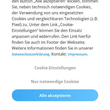
den Button „Alle akzeptieren“ klicken, stimmen
Unternehmen.
Sie, neben technisch notwendigen Cookies,
der Verwendung von uns eingesetzten
Cookies und vergleichbaren Technologien (z.B.
Pixel) zu. Unter dem Link „Cookie-
Einstellungen“ können Sie den Einsatz
Technische Details &
anpassen und widerrufen. Den Link hierfür
Lieferumfang
finden Sie auch im Footer der Webseite.
Weitere Informationen finden Sie in unserer
. Kontakt:
.
Datenschutzerklärung
Impressum
Abmessungen
Cookie-Einstellungen
55 mm x 25 mm x 12 mm
Nur notwendige Cookies
Gewicht
200 g
Alle akzeptieren
OBD2-Pins