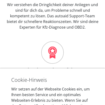
Wir verstehen die Dringlichkeit deiner Anliegen und
sind für dich da, um Probleme schnell und
kompetent zu lösen. Das autoaid Support-Team
bietet dir schnellere Reaktionszeiten. Wir sind deine
Experten für Kfz-Diagnose und OBD2.
Mehr als 10 Jahre Erfahrung
In den Kfz-Diagnosegeräten von autoaid stecken
Cookie-Hinweis
mehr als 10 Jahre Erfahrung, und auch in Zukunft
Wir setzen auf der Webseite Cookies ein, um
entwickeln wir unsere Produkte am Standort in
Ihnen besten Service und ein optimales
Berlin laufend weiter. Auf diese Qualität vertrauen
Webseiten-Erlebnis zu bieten. Wenn Sie auf
heute mehr als 60.000 Privatkunden und