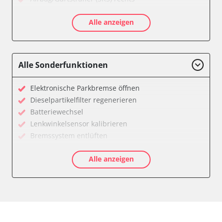
Aktivlenkung
Alle anzeigen
Allradelektronik
Anhängersteuergerät
Batteriemanagement
Dachelektronik
Alle Sonderfunktionen
Diagnoseschnittstelle (EOBD/OBDII)
Digital Tuner
Elektronische Parkbremse öffnen
Einparkhilfe
Dieselpartikelfilter regenerieren
Einparkhilfe Lenkhilfe
Batteriewechsel
Einstiegshilfe Beifahrer
Lenkwinkelsensor kalibrieren
Einstiegshilfe Fahrer
Bremssystem entlüften
Fahrererkennung
Drosselklappe anlernen
Fahrtrichtungskamera
Alle anzeigen
AGR Ventil anlernen
Federung
Luftmassenmesser anlernen
Fernlichtassistent
Kraftstofftank entleeren
Feststellbremse (EPB / SBC)
Elektronische Parkbremse kalibrieren
Gateway
Abblendgeschwindigkeit
Getriebesteuerung
Anhängerkupplung anlernen