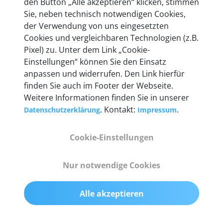
den Button „Alle akzeptieren“ klicken, stimmen
Unternehmen.
Sie, neben technisch notwendigen Cookies,
der Verwendung von uns eingesetzten
Cookies und vergleichbaren Technologien (z.B.
Pixel) zu. Unter dem Link „Cookie-
Einstellungen“ können Sie den Einsatz
Technische Details &
anpassen und widerrufen. Den Link hierfür
Lieferumfang
finden Sie auch im Footer der Webseite.
Weitere Informationen finden Sie in unserer
. Kontakt:
.
Datenschutzerklärung
Impressum
Abmessungen
Cookie-Einstellungen
55 mm x 25 mm x 12 mm
Nur notwendige Cookies
Gewicht
200 g
Alle akzeptieren
OBD2-Pins