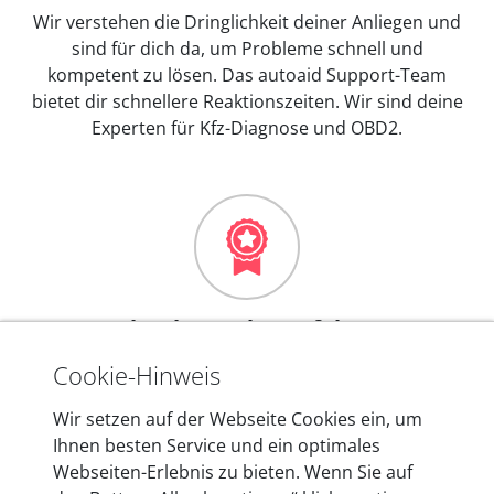
Wir verstehen die Dringlichkeit deiner Anliegen und
sind für dich da, um Probleme schnell und
kompetent zu lösen. Das autoaid Support-Team
bietet dir schnellere Reaktionszeiten. Wir sind deine
Experten für Kfz-Diagnose und OBD2.
Mehr als 10 Jahre Erfahrung
In den Kfz-Diagnosegeräten von autoaid stecken
Cookie-Hinweis
mehr als 10 Jahre Erfahrung, und auch in Zukunft
Wir setzen auf der Webseite Cookies ein, um
entwickeln wir unsere Produkte am Standort in
Ihnen besten Service und ein optimales
Berlin laufend weiter. Auf diese Qualität vertrauen
Webseiten-Erlebnis zu bieten. Wenn Sie auf
heute mehr als 60.000 Privatkunden und