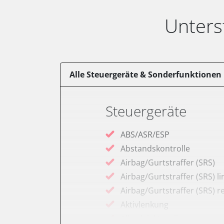
Unters
Alle Steuergeräte & Sonderfunktionen
Steuergeräte
ABS/ASR/ESP
Abstandskontrolle
Airbag/Gurtstraffer (SRS)
Airbag/Gurtstraffer (SRS) li
Airbag/Gurtstraffer (SRS) r
Aktivlenkung
Allradelektronik