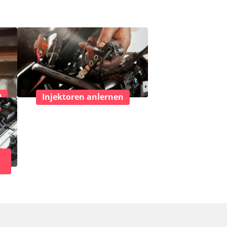
)
Injektoren anlernen