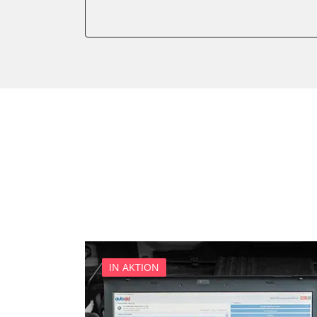
Anhängersteuergerät
Batteriemanagement
Dachelektronik
Diagnoseschnittstelle (EOB
Digital Tuner
Einparkhilfe
Einparkhilfe Lenkhilfe
Einstiegshilfe Beifahrer
Einstiegshilfe Fahrer
Fahrererkennung
Fahrtrichtungskamera
Federung
Fernlichtassistent
IN AKTION
Feststellbremse (EPB / SBC)
Gateway
Getriebesteuerung