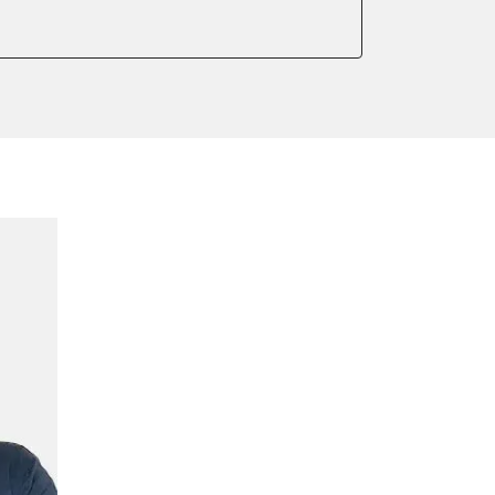
er anlernen
ntleeren
arkbremse kalibrieren
ndigkeit
ng anlernen
meter zurücksetzen
indigkeit
ter einstellen
lter wechseln
Sensor anlernen
anlernen
arkbremse schließen
ng
onswerte zurücksetzen
ellen
eifendruckvariante