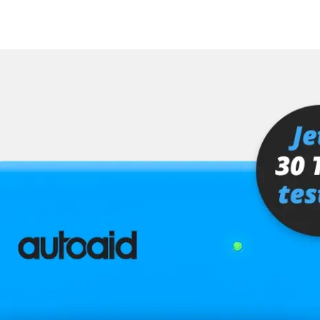
hrer
er