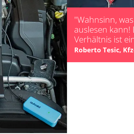
Lamdasonde an
Leerlaufdrehza
"Wahnsinn, was 
Parkbremse in 
auslesen kann! 
Reifendruck Kal
Verhältnis ist ei
Scheinwerferein
Servicerückstel
Roberto Tesic, Kf
Turbolader Ada
unbekannte Fun
LWR)
Zurücksetzen d