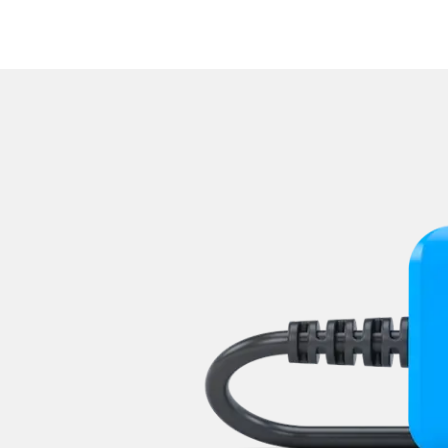
Reifendruckkontrolle (RDK)
Rückfahrkamera
Sensorelektronik
Servolenkung
Sitzpositionsspeicher Beifa
Sitzpositionsspeicher Fahr
Sonderfunktionen
Sonderfunktionen 2
Soundsystem
Sprachsteuerung
Spurassistent (LGS)
Spurwechselassistent
Stand-/Zusatzheizung
Stand-/Zusatzheizung 2
Start Authentifikation
Telefon-/Notruf-System