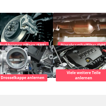
Parkbremse öffnen (EPB)
Dieselpartikelfilter (DPF
Viele weitere Teile
Drosselkappe anlernen
anlernen