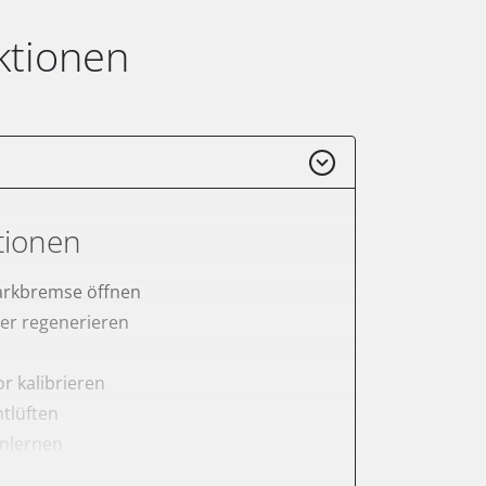
ktionen
tionen
arkbremse öffnen
lter regenerieren
r kalibrieren
tlüften
anlernen
rnen