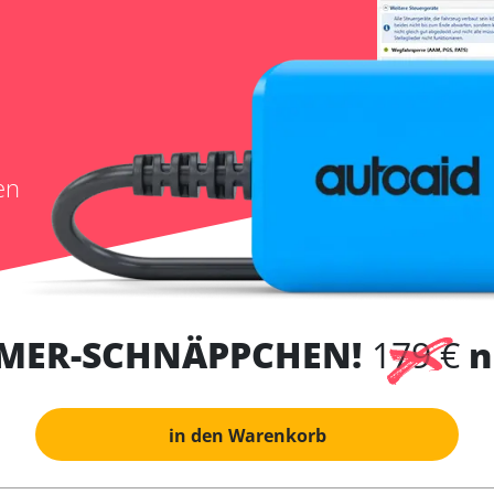
en
MER-SCHNÄPPCHEN!
179 €
n
in den Warenkorb