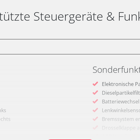
tützte Steuergeräte & Fun
Sonderfunk
Elektronische P
Dieselpartikelfi
Batteriewechsel
nks
Lenkwinkelsenso
echts
Bremssystem en
Drosselklappe 
AGR Ventil anle