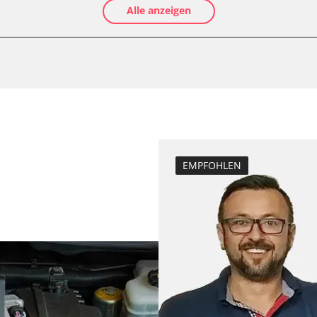
Alle anzeigen
Luftmassenmess
Kraftstofftank e
Elektronische P
D/OBDII)
Abblendgeschwi
Anhängerkupplu
Anpassungspara
Aufblendgeschw
Dieselpartikelfil
EMPFOHLEN
Dieselpartikelfi
Differenzdruck 
Einspritzdüsen 
Elektronische P
Grundeinstellu
Injektor Adapti
Injektoren einst
Kodierung der R