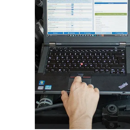
Heckklappe
Informationsanzeige
Informationselektronik
Innenraumüberwachung
Klimaanlage
Klimaanlage hinten
Kombiinstrument
Lenkradelektronik
Leuchtweitenregulierung (
Medienplayer 2
Motorsteuerung (EMS)
Motorsteuerung 2 (EMS)
Motorsteuerung 3 (EMS)
Navigationssystem
Niveauregulierung
Radio