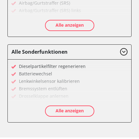
Airbag/Gurtstraffer (SRS)
Airbag/Gurtstraffer (SRS) links
Airbag/Gurtstraffer (SRS) rechts
Alle anzeigen
Allradelektronik
Anhängersteuergerät
Batterieladeregelung
Batteriemanagement
Alle Sonderfunktionen
Bremskraftverstärker
Dachelektronik
Dieselpartikelfilter regenerieren
Diagnoseschnittstelle (EOBD/OBDII)
Batteriewechsel
Differentialsperre
Lenkwinkelsensor kalibrieren
Einparkhilfe
Bremssystem entlüften
Einparkhilfe Lenkhilfe
Drosselklappe anlernen
Fahrtrichtungskamera
AGR Ventil anlernen
Federung
Alle anzeigen
Luftmassenmesser anlernen
Fernlichtassistent
Kraftstofftank entleeren
Feststellbremse (EPB / SBC)
Elektronische Parkbremse kalibrieren
Gateway
Abblendgeschwindigkeit
Getriebesteuerung