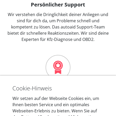
Persönlicher Support
Wir verstehen die Dringlichkeit deiner Anliegen und
sind für dich da, um Probleme schnell und
kompetent zu lösen. Das autoaid Support-Team
bietet dir schnellere Reaktionszeiten. Wir sind deine
Experten für Kfz-Diagnose und OBD2.
Mehr als 10 Jahre Erfahrung
Cookie-Hinweis
In den Kfz-Diagnosegeräten von autoaid stecken
Wir setzen auf der Webseite Cookies ein, um
mehr als 10 Jahre Erfahrung, und auch in Zukunft
Ihnen besten Service und ein optimales
entwickeln wir unsere Produkte am Standort in
Webseiten-Erlebnis zu bieten. Wenn Sie auf
Berlin laufend weiter. Auf diese Qualität vertrauen