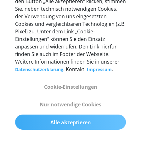
den Button „Alle akzeptieren“ klicken, stimmen
heute mehr als 60.000 Privatkunden und
Sie, neben technisch notwendigen Cookies,
Unternehmen.
der Verwendung von uns eingesetzten
Cookies und vergleichbaren Technologien (z.B.
Pixel) zu. Unter dem Link „Cookie-
Einstellungen“ können Sie den Einsatz
anpassen und widerrufen. Den Link hierfür
Technische Details &
finden Sie auch im Footer der Webseite.
Weitere Informationen finden Sie in unserer
Lieferumfang
. Kontakt:
.
Datenschutzerklärung
Impressum
Cookie-Einstellungen
Abmessungen
55 mm x 25 mm x 12 mm
Nur notwendige Cookies
Gewicht
Alle akzeptieren
200 g