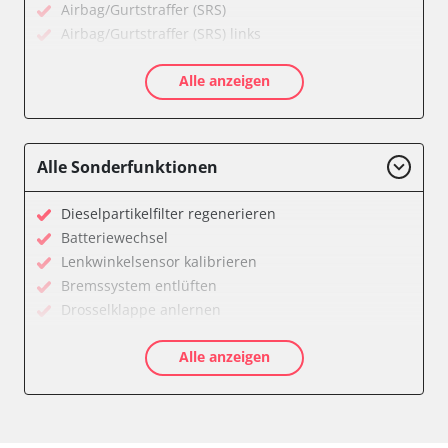
Airbag/Gurtstraffer (SRS)
Airbag/Gurtstraffer (SRS) links
Airbag/Gurtstraffer (SRS) rechts
Alle anzeigen
Allradelektronik
Anhängersteuergerät
Batterieladeregelung
Batteriemanagement
Alle Sonderfunktionen
Bremskraftverstärker
Dachelektronik
Dieselpartikelfilter regenerieren
Diagnoseschnittstelle (EOBD/OBDII)
Batteriewechsel
Differentialsperre
Lenkwinkelsensor kalibrieren
Einparkhilfe
Bremssystem entlüften
Einparkhilfe Lenkhilfe
Drosselklappe anlernen
Fahrtrichtungskamera
AGR Ventil anlernen
Federung
Alle anzeigen
Luftmassenmesser anlernen
Fernlichtassistent
Kraftstofftank entleeren
Feststellbremse (EPB / SBC)
Elektronische Parkbremse kalibrieren
Gateway
Abblendgeschwindigkeit
Getriebesteuerung