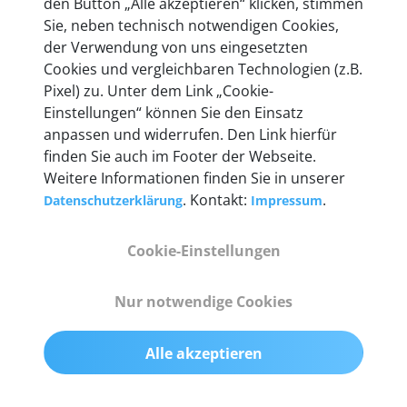
den Button „Alle akzeptieren“ klicken, stimmen
heute mehr als 60.000 Privatkunden und
Sie, neben technisch notwendigen Cookies,
Unternehmen.
der Verwendung von uns eingesetzten
Cookies und vergleichbaren Technologien (z.B.
Pixel) zu. Unter dem Link „Cookie-
Einstellungen“ können Sie den Einsatz
anpassen und widerrufen. Den Link hierfür
Technische Details &
finden Sie auch im Footer der Webseite.
Weitere Informationen finden Sie in unserer
Lieferumfang
. Kontakt:
.
Datenschutzerklärung
Impressum
Cookie-Einstellungen
Abmessungen
55 mm x 25 mm x 12 mm
Nur notwendige Cookies
Gewicht
Alle akzeptieren
200 g