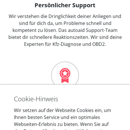
Persönlicher Support
Wir verstehen die Dringlichkeit deiner Anliegen und
sind für dich da, um Probleme schnell und
kompetent zu lösen. Das autoaid Support-Team
bietet dir schnellere Reaktionszeiten. Wir sind deine
Experten für Kfz-Diagnose und OBD2.
Mehr als 10 Jahre Erfahrung
Cookie-Hinweis
In den Kfz-Diagnosegeräten von autoaid stecken
Wir setzen auf der Webseite Cookies ein, um
mehr als 10 Jahre Erfahrung, und auch in Zukunft
Ihnen besten Service und ein optimales
entwickeln wir unsere Produkte am Standort in
Webseiten-Erlebnis zu bieten. Wenn Sie auf
Berlin laufend weiter. Auf diese Qualität vertrauen