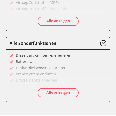
Airbag/Gurtstraffer (SRS)
Airbag/Gurtstraffer (SRS) links
Airbag/Gurtstraffer (SRS) rechts
Alle anzeigen
Allradelektronik
Anhängersteuergerät
Batterieladeregelung
Batteriemanagement
Alle Sonderfunktionen
Bremskraftverstärker
Dachelektronik
Dieselpartikelfilter regenerieren
Diagnoseschnittstelle (EOBD/OBDII)
Batteriewechsel
Differentialsperre
Lenkwinkelsensor kalibrieren
Einparkhilfe
Bremssystem entlüften
Einparkhilfe Lenkhilfe
Drosselklappe anlernen
Fahrtrichtungskamera
AGR Ventil anlernen
Federung
Alle anzeigen
Luftmassenmesser anlernen
Fernlichtassistent
Kraftstofftank entleeren
Feststellbremse (EPB / SBC)
Elektronische Parkbremse kalibrieren
Gateway
Abblendgeschwindigkeit
Getriebesteuerung