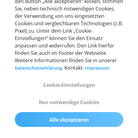
den Button „Alle akzeptieren“ klicken, stimmen
heute mehr als 60.000 Privatkunden und
Sie, neben technisch notwendigen Cookies,
Unternehmen.
der Verwendung von uns eingesetzten
Cookies und vergleichbaren Technologien (z.B.
Pixel) zu. Unter dem Link „Cookie-
Einstellungen“ können Sie den Einsatz
anpassen und widerrufen. Den Link hierfür
Technische Details &
finden Sie auch im Footer der Webseite.
Weitere Informationen finden Sie in unserer
Lieferumfang
. Kontakt:
.
Datenschutzerklärung
Impressum
Cookie-Einstellungen
Abmessungen
55 mm x 25 mm x 12 mm
Nur notwendige Cookies
Gewicht
Alle akzeptieren
200 g