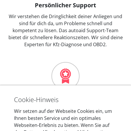
Persönlicher Support
Wir verstehen die Dringlichkeit deiner Anliegen und
sind für dich da, um Probleme schnell und
kompetent zu lösen. Das autoaid Support-Team
bietet dir schnellere Reaktionszeiten. Wir sind deine
Experten für Kfz-Diagnose und OBD2.
Mehr als 10 Jahre Erfahrung
Cookie-Hinweis
In den Kfz-Diagnosegeräten von autoaid stecken
Wir setzen auf der Webseite Cookies ein, um
mehr als 10 Jahre Erfahrung, und auch in Zukunft
Ihnen besten Service und ein optimales
entwickeln wir unsere Produkte am Standort in
Webseiten-Erlebnis zu bieten. Wenn Sie auf
Berlin laufend weiter. Auf diese Qualität vertrauen