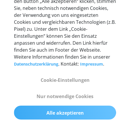
den Button „Alle akzeptieren“ klicken, stimmen
mehr als 10 Jahre Erfahrung, und auch in Zukunft
Sie, neben technisch notwendigen Cookies,
entwickeln wir unsere Produkte am Standort in
der Verwendung von uns eingesetzten
Berlin laufend weiter. Auf diese Qualität vertrauen
Cookies und vergleichbaren Technologien (z.B.
heute mehr als 60.000 Privatkunden und
Pixel) zu. Unter dem Link „Cookie-
Unternehmen.
Einstellungen“ können Sie den Einsatz
anpassen und widerrufen. Den Link hierfür
finden Sie auch im Footer der Webseite.
Weitere Informationen finden Sie in unserer
. Kontakt:
.
Datenschutzerklärung
Impressum
Technische Details &
Lieferumfang
Cookie-Einstellungen
Nur notwendige Cookies
Abmessungen
55 mm x 25 mm x 12 mm
Alle akzeptieren
Gewicht