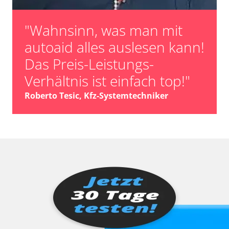
"Wahnsinn, was man mit
autoaid alles auslesen kann!
Das Preis-Leistungs-
Verhältnis ist einfach top!"
Roberto Tesic, Kfz-Systemtechniker