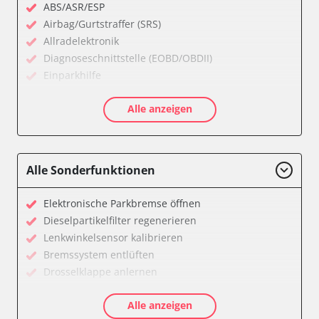
ABS/ASR/ESP
Airbag/Gurtstraffer (SRS)
Allradelektronik
Diagnoseschnittstelle (EOBD/OBDII)
Einparkhilfe
Feststellbremse (EPB / SBC)
Alle anzeigen
Getriebesteuerung
Karosseriesteuerung
Klimaanlage
Kombiinstrument
Alle Sonderfunktionen
Lichtsteuerung
Motorsteuerung (EMS)
Elektronische Parkbremse öffnen
Reifendruckkontrolle (RDK)
Dieselpartikelfilter regenerieren
Servolenkung
Lenkwinkelsensor kalibrieren
Soundsystem
Bremssystem entlüften
Wegfahrsperre
Drosselklappe anlernen
Zentralelektronik
AGR Ventil anlernen
Zentralelektronik vorne Beifahrer
Alle anzeigen
Kraftstofftank entleeren