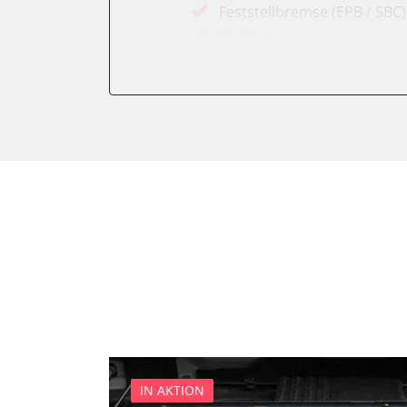
Feststellbremse (EPB / SBC)
Getriebesteuerung
Karosseriesteuerung
Klimaanlage
Kombiinstrument
Lichtsteuerung
Motorsteuerung (EMS)
Reifendruckkontrolle (RDK)
Servolenkung
Soundsystem
Wegfahrsperre
Zentralelektronik
Zentralelektronik vorne Bei
IN AKTION