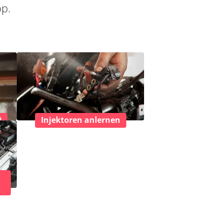
op.
)
Injektoren anlernen