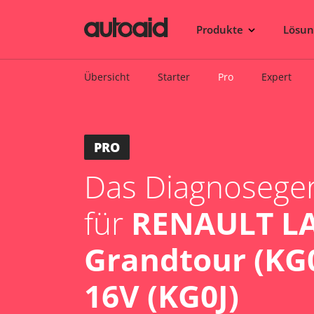
Produkte
Lösu
Übersicht
Starter
Pro
Expert
PRO
Das Diagnosegerä
für
RENAULT LA
Grandtour (KG0
16V (KG0J)