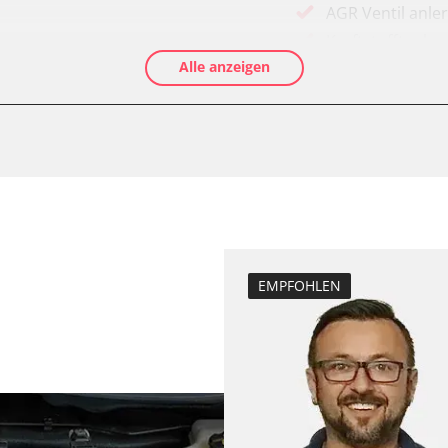
AGR Ventil anle
Kraftstofftank e
Alle anzeigen
Elektronische P
Abblendgeschwi
Anpassungspara
Aufblendgeschw
Dieselpartikelfil
Dieselpartikelfi
Differenzdruck 
Elektronische P
EMPFOHLEN
Grundeinstellu
Hochdruckpumpe 
fahrer
Injektor Adapti
Injektoren einst
Kodierung der R
Kodierung Lenkh