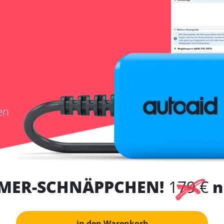
en
MER-SCHNÄPPCHEN!
179 €
n
in den Warenkorb