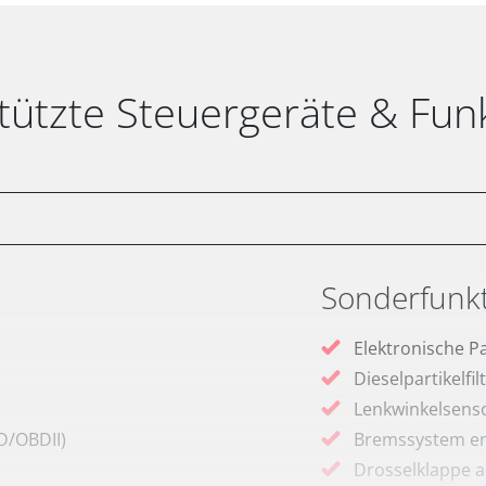
tützte Steuergeräte & Fun
Sonderfunk
Elektronische P
Dieselpartikelfi
Lenkwinkelsenso
D/OBDII)
Bremssystem en
Drosselklappe 