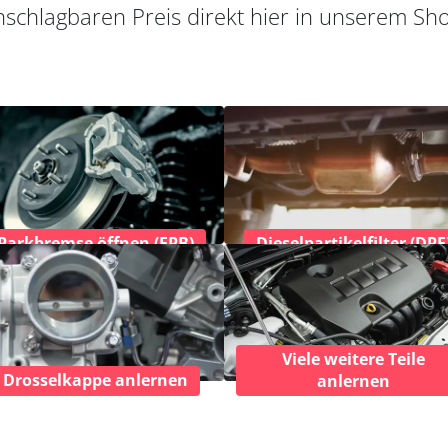
schlagbaren Preis direkt hier in unserem Sh
Parkbremse öffnen (EPB)
Dieselpartikelfilter (DPF
Viele weitere Teile
Drosselkappe anlernen
anlernen