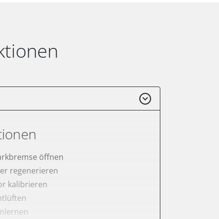
ktionen
tionen
arkbremse öffnen
lter regenerieren
r kalibrieren
tlüften
anlernen