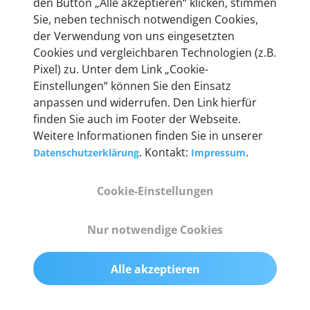
den Button „Alle akzeptieren“ klicken, stimmen
entwickeln wir unsere Produkte am Standort in
Sie, neben technisch notwendigen Cookies,
Berlin laufend weiter. Auf diese Qualität vertrauen
der Verwendung von uns eingesetzten
heute mehr als 60.000 Privatkunden und
Cookies und vergleichbaren Technologien (z.B.
Unternehmen.
Pixel) zu. Unter dem Link „Cookie-
Einstellungen“ können Sie den Einsatz
anpassen und widerrufen. Den Link hierfür
finden Sie auch im Footer der Webseite.
Weitere Informationen finden Sie in unserer
Technische Details &
. Kontakt:
.
Datenschutzerklärung
Impressum
Lieferumfang
Cookie-Einstellungen
Abmessungen
Nur notwendige Cookies
55 mm x 25 mm x 12 mm
Alle akzeptieren
Gewicht
200 g