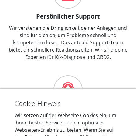
Persönlicher Support
Wir verstehen die Dringlichkeit deiner Anliegen und
sind für dich da, um Probleme schnell und
kompetent zu lösen. Das autoaid Support-Team
bietet dir schnellere Reaktionszeiten. Wir sind deine
Experten für Kfz-Diagnose und OBD2.
Cookie-Hinweis
Mehr als 10 Jahre Erfahrung
Wir setzen auf der Webseite Cookies ein, um
Ihnen besten Service und ein optimales
In den Kfz-Diagnosegeräten von autoaid stecken
Webseiten-Erlebnis zu bieten. Wenn Sie auf
mehr als 10 Jahre Erfahrung, und auch in Zukunft