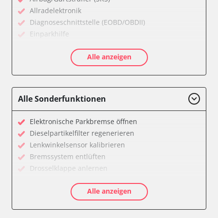
Allradelektronik
Diagnoseschnittstelle (EOBD/OBDII)
Einparkhilfe
Feststellbremse (EPB / SBC)
Alle anzeigen
Getriebesteuerung
Karosseriesteuerung
Klimaanlage
Kombiinstrument
Alle Sonderfunktionen
Lichtsteuerung
Motorsteuerung (EMS)
Elektronische Parkbremse öffnen
Reifendruckkontrolle (RDK)
Dieselpartikelfilter regenerieren
Servolenkung
Lenkwinkelsensor kalibrieren
Soundsystem
Bremssystem entlüften
Wegfahrsperre
Drosselklappe anlernen
Zentralelektronik
AGR Ventil anlernen
Zentralelektronik vorne Beifahrer
Alle anzeigen
Kraftstofftank entleeren
Verfügbarkeit abhängig von Modell, Motorisierung, Ausstattung
Elektronische Parkbremse kalibrieren
und Konfiguration
Abblendgeschwindigkeit