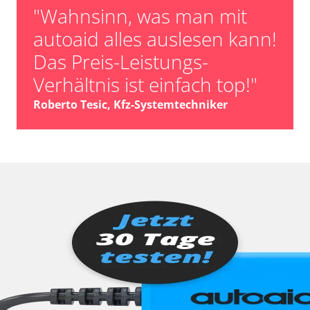
"Wahnsinn, was man mit
autoaid alles auslesen kann!
Das Preis-Leistungs-
Verhältnis ist einfach top!"
Roberto Tesic, Kfz-Systemtechniker