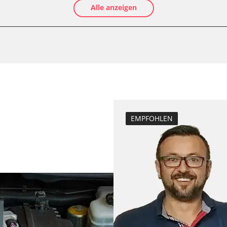
Alle anzeigen
Elektronische P
Abblendgeschwi
Anpassungspara
Aufblendgeschw
Dieselpartikelfil
Dieselpartikelfi
Differenzdruck 
Elektronische P
EMPFOHLEN
Grundeinstellu
Hochdruckpumpe 
fahrer
Injektor Adapti
Injektoren einst
Kodierung der R
Kodierung Lenkh
Leerlaufdrehza
Luftmassenmess