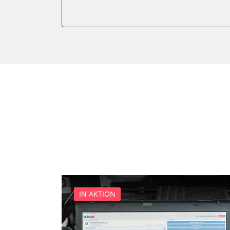
Karosseriesteuerung
Klimaanlage
Kombiinstrument
Lichtsteuerung
Motorsteuerung (EMS)
Reifendruckkontrolle (RDK)
Servolenkung
Soundsystem
Wegfahrsperre
Zentralelektronik
Zentralelektronik vorne Bei
IN AKTION