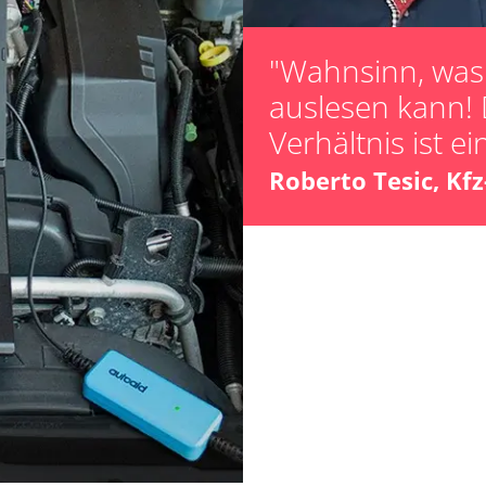
zurücksetzen
Parkbremse in 
"Wahnsinn, was 
Servicerückstel
auslesen kann! 
Steuergerät zur
Verhältnis ist ei
Zurücksetzen d
Roberto Tesic, Kf
Verfügbarkeit abhängig von Modell, Motorisierung, Ausstattung und Konfiguration