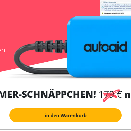
en
MER-SCHNÄPPCHEN!
179 €
n
in den Warenkorb