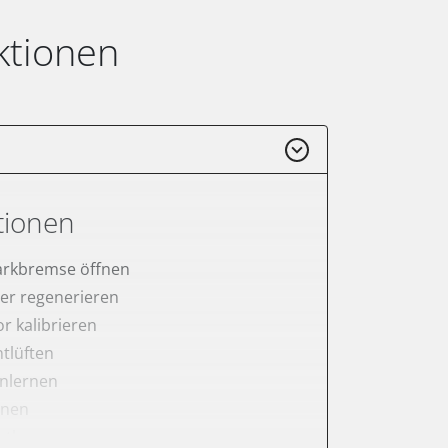
ktionen
tionen
arkbremse öffnen
lter regenerieren
r kalibrieren
tlüften
anlernen
rnen
ntleeren