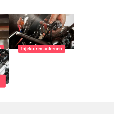
)
Injektoren anlernen