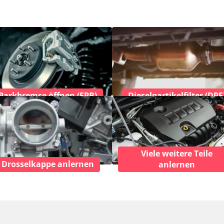
Parkbremse öffnen (EPB)
Dieselpartikelfilter (DPF
Viele weitere Teile
Drosselkappe anlernen
anlernen