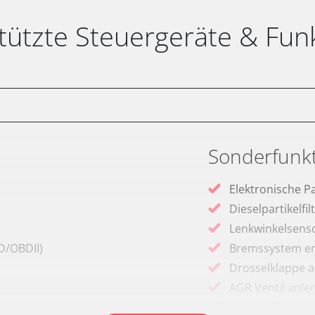
tützte Steuergeräte & Fun
Sonderfunk
Elektronische P
Dieselpartikelfi
Lenkwinkelsenso
D/OBDII)
Bremssystem en
Drosselklappe 
AGR Ventil anle
Kraftstofftank e