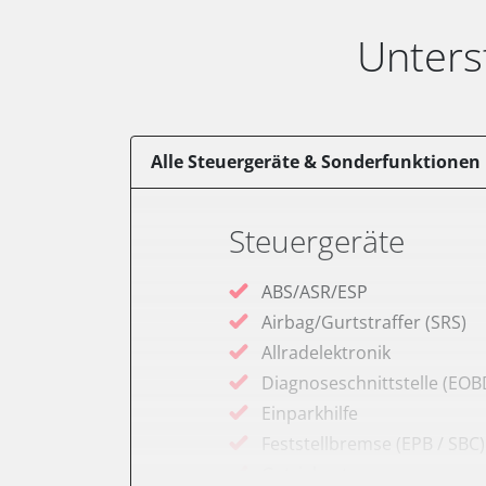
Unters
Alle Steuergeräte & Sonderfunktionen
Steuergeräte
ABS/ASR/ESP
Airbag/Gurtstraffer (SRS)
Allradelektronik
Diagnoseschnittstelle (EOB
Einparkhilfe
Feststellbremse (EPB / SBC)
Getriebesteuerung