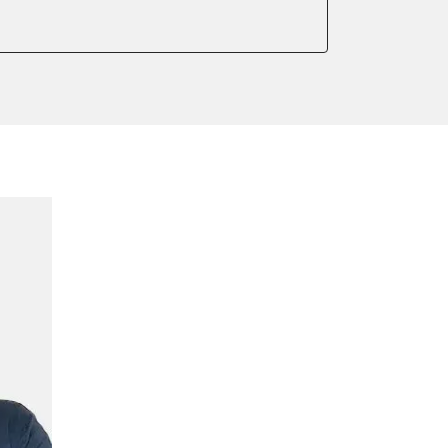
arkbremse kalibrieren
ndigkeit
meter zurücksetzen
indigkeit
ter einstellen
lter wechseln
Sensor anlernen
arkbremse schließen
ng
Initialisierung
onswerte zurücksetzen
ellen
eifendruckvariante
ilfe
hlanpassung
er Adaptionswerte