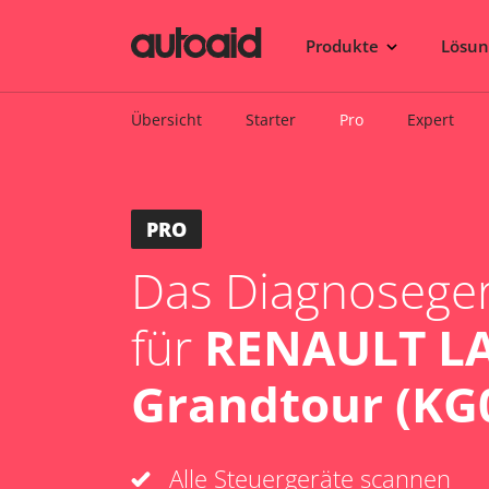
Produkte
Lösu
Übersicht
Starter
Pro
Expert
PRO
Das Diagnosegerä
für
RENAULT LA
Grandtour (KG0
Alle Steuergeräte scannen