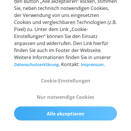
den Button „Alle akzeptieren“ klicken, stimmen
entwickeln wir unsere Produkte am Standort in
Sie, neben technisch notwendigen Cookies,
Berlin laufend weiter. Auf diese Qualität vertrauen
der Verwendung von uns eingesetzten
heute mehr als 60.000 Privatkunden und
Cookies und vergleichbaren Technologien (z.B.
Unternehmen.
Pixel) zu. Unter dem Link „Cookie-
Einstellungen“ können Sie den Einsatz
anpassen und widerrufen. Den Link hierfür
finden Sie auch im Footer der Webseite.
Weitere Informationen finden Sie in unserer
Technische Details &
. Kontakt:
.
Datenschutzerklärung
Impressum
Lieferumfang
Cookie-Einstellungen
Abmessungen
Nur notwendige Cookies
55 mm x 25 mm x 12 mm
Alle akzeptieren
Gewicht
200 g