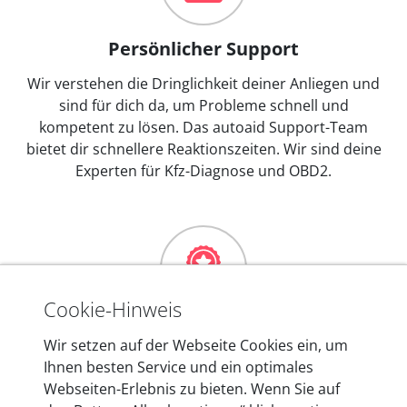
Persönlicher Support
Wir verstehen die Dringlichkeit deiner Anliegen und
sind für dich da, um Probleme schnell und
kompetent zu lösen. Das autoaid Support-Team
bietet dir schnellere Reaktionszeiten. Wir sind deine
Experten für Kfz-Diagnose und OBD2.
Cookie-Hinweis
Mehr als 10 Jahre Erfahrung
Wir setzen auf der Webseite Cookies ein, um
Ihnen besten Service und ein optimales
In den Kfz-Diagnosegeräten von autoaid stecken
Webseiten-Erlebnis zu bieten. Wenn Sie auf
mehr als 10 Jahre Erfahrung, und auch in Zukunft