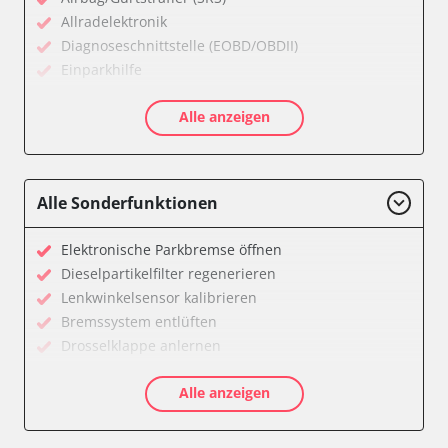
Allradelektronik
Diagnoseschnittstelle (EOBD/OBDII)
Einparkhilfe
Feststellbremse (EPB / SBC)
Alle anzeigen
Getriebesteuerung
Karosseriesteuerung
Klimaanlage
Kombiinstrument
Alle Sonderfunktionen
Lichtsteuerung
Motorsteuerung (EMS)
Elektronische Parkbremse öffnen
Reifendruckkontrolle (RDK)
Dieselpartikelfilter regenerieren
Servolenkung
Lenkwinkelsensor kalibrieren
Soundsystem
Bremssystem entlüften
Wegfahrsperre
Drosselklappe anlernen
Zentralelektronik
AGR Ventil anlernen
Zentralelektronik vorne Beifahrer
Alle anzeigen
Kraftstofftank entleeren
Verfügbarkeit abhängig von Modell, Motorisierung, Ausstattung
Elektronische Parkbremse kalibrieren
und Konfiguration
Abblendgeschwindigkeit