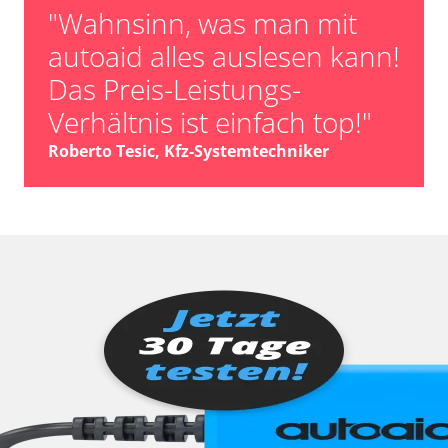
"Wahnsinn, was man mit
autoaid alles auslesen kann!
Das Preis-Leistungs-
Verhältnis ist einfach top!"
Roberto Tesic, Kfz-Systemtechniker