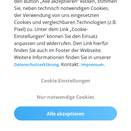
den Button „Alle akzeptieren“ klicken, stimmen
entwickeln wir unsere Produkte am Standort in
Sie, neben technisch notwendigen Cookies,
Berlin laufend weiter. Auf diese Qualität vertrauen
der Verwendung von uns eingesetzten
heute mehr als 60.000 Privatkunden und
Cookies und vergleichbaren Technologien (z.B.
Unternehmen.
Pixel) zu. Unter dem Link „Cookie-
Einstellungen“ können Sie den Einsatz
anpassen und widerrufen. Den Link hierfür
finden Sie auch im Footer der Webseite.
Weitere Informationen finden Sie in unserer
Technische Details &
. Kontakt:
.
Datenschutzerklärung
Impressum
Lieferumfang
Cookie-Einstellungen
Abmessungen
Nur notwendige Cookies
55 mm x 25 mm x 12 mm
Alle akzeptieren
Gewicht
200 g