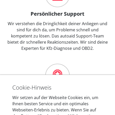
Persönlicher Support
Wir verstehen die Dringlichkeit deiner Anliegen und
sind für dich da, um Probleme schnell und
kompetent zu lösen. Das autoaid Support-Team
bietet dir schnellere Reaktionszeiten. Wir sind deine
Experten für Kfz-Diagnose und OBD2.
Cookie-Hinweis
Mehr als 10 Jahre Erfahrung
Wir setzen auf der Webseite Cookies ein, um
Ihnen besten Service und ein optimales
In den Kfz-Diagnosegeräten von autoaid stecken
Webseiten-Erlebnis zu bieten. Wenn Sie auf
mehr als 10 Jahre Erfahrung, und auch in Zukunft