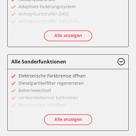
Adaptives Federungssystem
Airbag/Gurtstraffer (SRS)
Airbag/Gurtstraffer (SRS) links
Airbag/Gurtstraffer (SRS) rechts
Alle anzeigen
Aktiver Kollisionsschutz
Anhängersteuergerät
Assyst
Assyst Plus
Alle Sonderfunktionen
Batteriemanagement
Bremsassistent (BAS)
Elektronische Parkbremse öffnen
CD-Wechsler
Dieselpartikelfilter regenerieren
Command
Batteriewechsel
Dachbedieneinheit (DBE)
Lenkwinkelsensor kalibrieren
Diagnoseschnittstelle (EOBD/OBDII)
Bremssystem entlüften
Einparkhilfe
Drosselklappe anlernen
Elektronische Zündanlage
Alle anzeigen
Luftmassenmesser anlernen
Elektronisches Stabilitätsprogramm (ESP)
Elektronische Parkbremse kalibrieren
Elektronisches Wählhebel-Modul (EWM)
Ölservicerückstellung