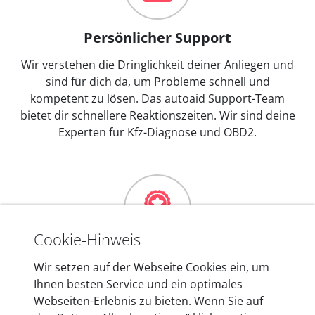
Persönlicher Support
Wir verstehen die Dringlichkeit deiner Anliegen und
sind für dich da, um Probleme schnell und
kompetent zu lösen. Das autoaid Support-Team
bietet dir schnellere Reaktionszeiten. Wir sind deine
Experten für Kfz-Diagnose und OBD2.
Cookie-Hinweis
Mehr als 10 Jahre Erfahrung
Wir setzen auf der Webseite Cookies ein, um
Ihnen besten Service und ein optimales
In den Kfz-Diagnosegeräten von autoaid stecken
Webseiten-Erlebnis zu bieten. Wenn Sie auf
mehr als 10 Jahre Erfahrung, und auch in Zukunft