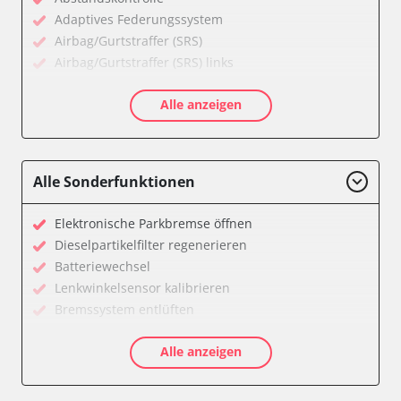
Adaptives Federungssystem
Airbag/Gurtstraffer (SRS)
Airbag/Gurtstraffer (SRS) links
Airbag/Gurtstraffer (SRS) rechts
Alle anzeigen
Aktiver Kollisionsschutz
Anhängersteuergerät
Assyst
Assyst Plus
Alle Sonderfunktionen
Batteriemanagement
Bremsassistent (BAS)
Elektronische Parkbremse öffnen
CD-Wechsler
Dieselpartikelfilter regenerieren
Command
Batteriewechsel
Dachbedieneinheit (DBE)
Lenkwinkelsensor kalibrieren
Diagnoseschnittstelle (EOBD/OBDII)
Bremssystem entlüften
Einparkhilfe
Drosselklappe anlernen
Elektronische Zündanlage
Alle anzeigen
Luftmassenmesser anlernen
Elektronisches Stabilitätsprogramm (ESP)
Elektronische Parkbremse kalibrieren
Elektronisches Wählhebel-Modul (EWM)
Ölservicerückstellung