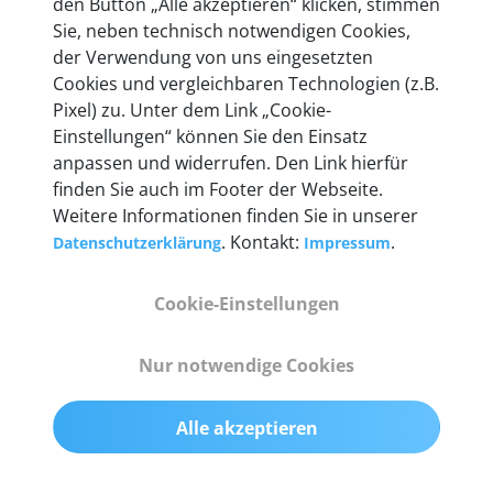
den Button „Alle akzeptieren“ klicken, stimmen
entwickeln wir unsere Produkte am Standort in
Sie, neben technisch notwendigen Cookies,
Berlin laufend weiter. Auf diese Qualität vertrauen
der Verwendung von uns eingesetzten
heute mehr als 60.000 Privatkunden und
Cookies und vergleichbaren Technologien (z.B.
Unternehmen.
Pixel) zu. Unter dem Link „Cookie-
Einstellungen“ können Sie den Einsatz
anpassen und widerrufen. Den Link hierfür
finden Sie auch im Footer der Webseite.
Weitere Informationen finden Sie in unserer
Technische Details &
. Kontakt:
.
Datenschutzerklärung
Impressum
Lieferumfang
Cookie-Einstellungen
Abmessungen
Nur notwendige Cookies
55 mm x 25 mm x 12 mm
Alle akzeptieren
Gewicht
200 g