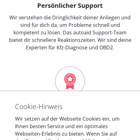
Persönlicher Support
Wir verstehen die Dringlichkeit deiner Anliegen und
sind für dich da, um Probleme schnell und
kompetent zu lösen. Das autoaid Support-Team
bietet dir schnellere Reaktionszeiten. Wir sind deine
Experten für Kfz-Diagnose und OBD2.
Mehr als 10 Jahre Erfahrung
Cookie-Hinweis
In den Kfz-Diagnosegeräten von autoaid stecken
Wir setzen auf der Webseite Cookies ein, um
mehr als 10 Jahre Erfahrung, und auch in Zukunft
Ihnen besten Service und ein optimales
entwickeln wir unsere Produkte am Standort in
Webseiten-Erlebnis zu bieten. Wenn Sie auf
Berlin laufend weiter. Auf diese Qualität vertrauen