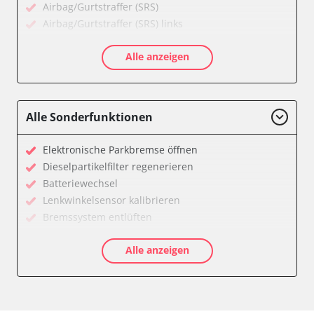
Airbag/Gurtstraffer (SRS)
Airbag/Gurtstraffer (SRS) links
Airbag/Gurtstraffer (SRS) rechts
Alle anzeigen
Aktiver Kollisionsschutz
Anhängersteuergerät
Assyst
Assyst Plus
Alle Sonderfunktionen
Batteriemanagement
Bremsassistent (BAS)
Elektronische Parkbremse öffnen
CD-Wechsler
Dieselpartikelfilter regenerieren
Command
Batteriewechsel
Dachbedieneinheit (DBE)
Lenkwinkelsensor kalibrieren
Diagnoseschnittstelle (EOBD/OBDII)
Bremssystem entlüften
Einparkhilfe
Drosselklappe anlernen
Elektronische Zündanlage
Alle anzeigen
Luftmassenmesser anlernen
Elektronisches Stabilitätsprogramm (ESP)
Elektronische Parkbremse kalibrieren
Elektronisches Wählhebel-Modul (EWM)
Ölservicerückstellung
Fahrdynamik-Sitz vorne links
Anhängerkupplung anlernen
Fahrdynamik-Sitz vorne rechts