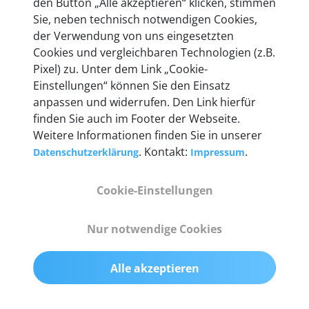
den Button „Alle akzeptieren“ klicken, stimmen
heute mehr als 60.000 Privatkunden und
Sie, neben technisch notwendigen Cookies,
Unternehmen.
der Verwendung von uns eingesetzten
Cookies und vergleichbaren Technologien (z.B.
Pixel) zu. Unter dem Link „Cookie-
Einstellungen“ können Sie den Einsatz
anpassen und widerrufen. Den Link hierfür
Technische Details &
finden Sie auch im Footer der Webseite.
Weitere Informationen finden Sie in unserer
Lieferumfang
. Kontakt:
.
Datenschutzerklärung
Impressum
Cookie-Einstellungen
Abmessungen
55 mm x 25 mm x 12 mm
Nur notwendige Cookies
Gewicht
Alle akzeptieren
200 g