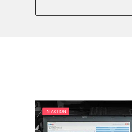
Anhängersteuergerät
Assyst
Assyst Plus
Batteriemanagement
Bremsassistent (BAS)
CD-Wechsler
Command
Dachbedieneinheit (DBE)
Diagnoseschnittstelle (EOB
Einparkhilfe
Elektronische Zündanlage
Elektronisches Stabilitäts
Elektronisches Wählhebel
IN AKTION
Fahrdynamik-Sitz vorne lin
Fahrdynamik-Sitz vorne rec
Feststellbremse (EPB / SBC)