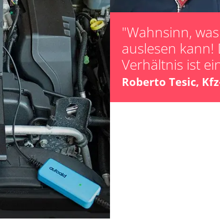
Kalibrierung
Raildrucksenso
"Wahnsinn, was 
Reifendruck Kal
auslesen kann! 
Scheinwerferein
Verhältnis ist ei
Servicerückstel
Steuergerät Init
Roberto Tesic, Kf
Steuergerät zur
Turbolader Ada
Zurücksetzen d
ra (TRSVC)