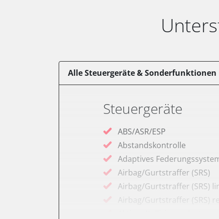
Unters
Alle Steuergeräte & Sonderfunktionen
Steuergeräte
ABS/ASR/ESP
Abstandskontrolle
Adaptives Federungssyste
Airbag/Gurtstraffer (SRS)
Airbag/Gurtstraffer (SRS) li
Airbag/Gurtstraffer (SRS) r
Aktiver Kollisionsschutz