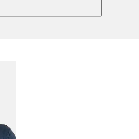
arkbremse kalibrieren
ellung
ng anlernen
meter zurücksetzen
ter einstellen
lter wechseln
Sensor anlernen
arkbremse schließen
ng
Initialisierung
onswerte zurücksetzen
ellen
eifendruckvariante
lernen
Montageposition fahren
gungssensor Nullpunkt-