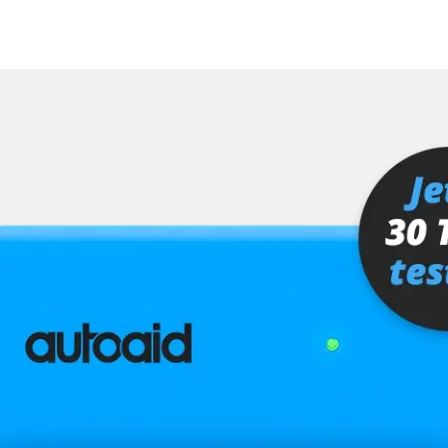
ng
er