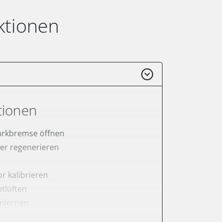
ktionen
tionen
arkbremse öffnen
lter regenerieren
r kalibrieren
tlüften
anlernen
er anlernen