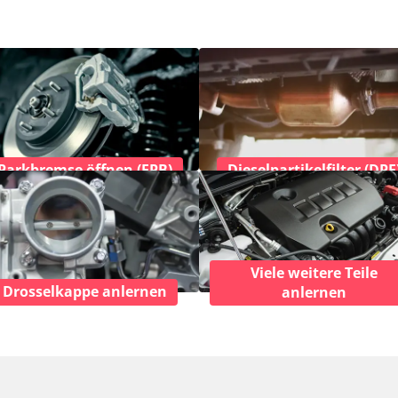
Parkbremse öffnen (EPB)
Dieselpartikelfilter (DPF
Viele weitere Teile
Drosselkappe anlernen
anlernen