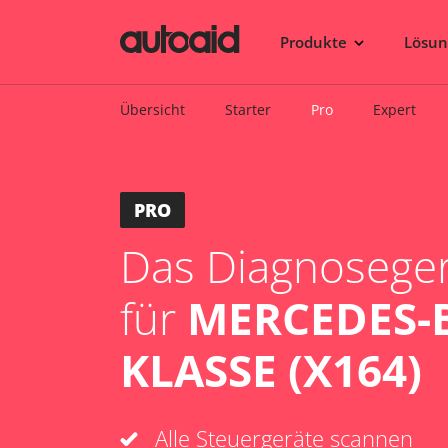
Produkte
Lösu
Übersicht
Starter
Pro
Expert
PRO
Das Diagnosegerä
für
MERCEDES-B
KLASSE (X164)
Alle Steuergeräte scannen