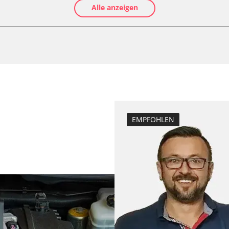
Alle anzeigen
Elektronische P
Ölservicerückst
Anhängerkupplu
Anpassungspara
Dieselpartikelfil
Dieselpartikelfi
Differenzdruck 
Elektronische P
EMPFOHLEN
D/OBDII)
Grundeinstellu
Hochdruckpumpe 
Injektor Adapti
programm (ESP)
Injektoren einst
-Modul (EWM)
Kodierung der R
ks
Lamdasonde an
hts
Parkbremse in 
Querbeschleuni