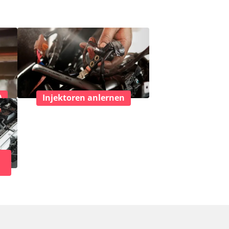
)
Injektoren anlernen