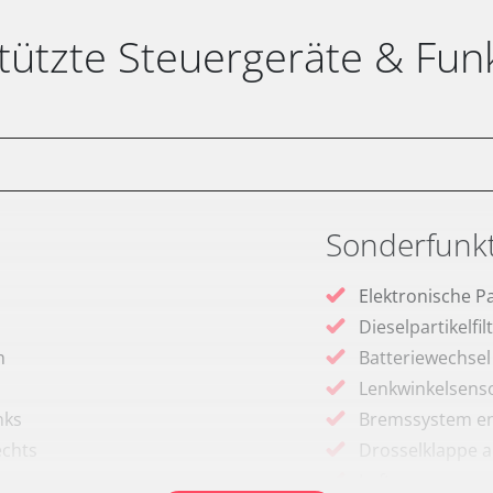
tützte Steuergeräte & Fun
Sonderfunk
Elektronische P
Dieselpartikelfi
m
Batteriewechsel
Lenkwinkelsenso
nks
Bremssystem en
echts
Drosselklappe 
Luftmassenmess