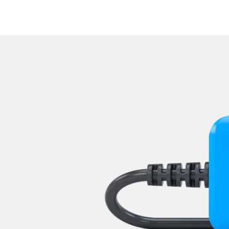
Obere Bedieneinheit
Pumpe Fahrdynamik Sitz
Radar Sensoren (SGR)
Radio
Reifendruckkontrolle (RDK)
Rückfahrkamera
Schlüssellose Fernbedienu
Servolenkung
Sitzelektronik Beifahrer
Sitzelektronik Fahrer
Sitzelektronik hinten
Sitzheizung
Sitzpositionsspeicher Fahr
Soundsystem
Sprachsteuerung
Stand-/Zusatzheizung