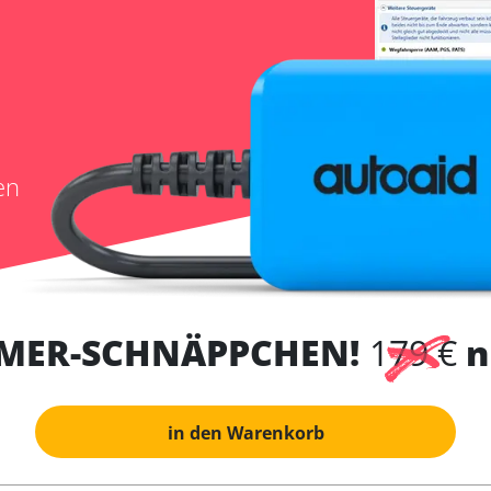
en
MER-SCHNÄPPCHEN!
179 €
n
in den Warenkorb