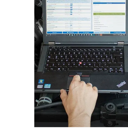
Gateway
Getriebesteuerung
Heckklappe
Hintere Bedieneinheit
Informationsanzeige
Klimaanlage
Kombiinstrument
Kraftstoffpumpe
Lenksäuleneinheit
Lichtsteuerung
Lichtsteuerung links
Lichtsteuerung rechts
Motorsteuerung (EMS)
Navigationssystem
Niveauregulierung
Oben-, Hinten-, Seitenkame