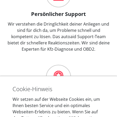
Persönlicher Support
Wir verstehen die Dringlichkeit deiner Anliegen und
sind für dich da, um Probleme schnell und
kompetent zu lösen. Das autoaid Support-Team
bietet dir schnellere Reaktionszeiten. Wir sind deine
Experten für Kfz-Diagnose und OBD2.
Cookie-Hinweis
Mehr als 10 Jahre Erfahrung
Wir setzen auf der Webseite Cookies ein, um
Ihnen besten Service und ein optimales
In den Kfz-Diagnosegeräten von autoaid stecken
Webseiten-Erlebnis zu bieten. Wenn Sie auf
mehr als 10 Jahre Erfahrung, und auch in Zukunft