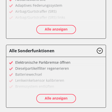
Adaptives Federungssystem
Airbag/Gurtstraffer (SRS)
Airbag/Gurtstraffer (SRS) links
Airbag/Gurtstraffer (SRS) rechts
Alle anzeigen
Aktiver Kollisionsschutz
Anhängersteuergerät
Assyst
Assyst Plus
Alle Sonderfunktionen
Batteriemanagement
Bremsassistent (BAS)
Elektronische Parkbremse öffnen
CD-Wechsler
Dieselpartikelfilter regenerieren
Command
Batteriewechsel
Dachbedieneinheit (DBE)
Lenkwinkelsensor kalibrieren
Diagnoseschnittstelle (EOBD/OBDII)
Bremssystem entlüften
Einparkhilfe
Drosselklappe anlernen
Elektronische Zündanlage
Alle anzeigen
Luftmassenmesser anlernen
Elektronisches Stabilitätsprogramm (ESP)
Elektronische Parkbremse kalibrieren
Elektronisches Wählhebel-Modul (EWM)
Ölservicerückstellung