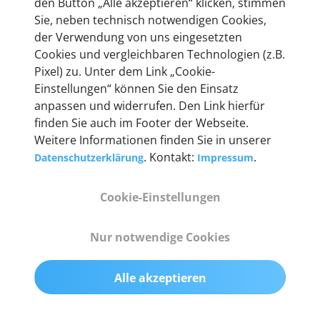
den Button „Alle akzeptieren“ klicken, stimmen
entwickeln wir unsere Produkte am Standort in
Sie, neben technisch notwendigen Cookies,
Berlin laufend weiter. Auf diese Qualität vertrauen
der Verwendung von uns eingesetzten
heute mehr als 60.000 Privatkunden und
Cookies und vergleichbaren Technologien (z.B.
Unternehmen.
Pixel) zu. Unter dem Link „Cookie-
Einstellungen“ können Sie den Einsatz
anpassen und widerrufen. Den Link hierfür
finden Sie auch im Footer der Webseite.
Weitere Informationen finden Sie in unserer
Technische Details &
. Kontakt:
.
Datenschutzerklärung
Impressum
Lieferumfang
Cookie-Einstellungen
Abmessungen
Nur notwendige Cookies
55 mm x 25 mm x 12 mm
Alle akzeptieren
Gewicht
200 g