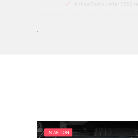
Airbag/Gurtstraffer (SRS) r
Aktiver Kollisionsschutz
Anhängersteuergerät
Assyst
Assyst Plus
Batteriemanagement
Bremsassistent (BAS)
CD-Wechsler
Command
Dachbedieneinheit (DBE)
Diagnoseschnittstelle (EOB
Einparkhilfe
Elektronische Zündanlage
Elektronisches Stabilitäts
Elektronisches Wählhebel
IN AKTION
Fahrdynamik-Sitz vorne lin