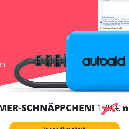
en
MER-SCHNÄPPCHEN!
179 €
n
in den Warenkorb