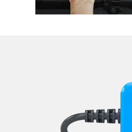
Niveauregulierung
Oben-, Hinten-, Seitenkame
Obere Bedieneinheit
Pumpe Fahrdynamik Sitz
Radar Sensoren (SGR)
Radio
Reifendruckkontrolle (RDK)
Rückfahrkamera
Schlüssellose Fernbedienu
Servolenkung
Sitzelektronik Beifahrer
Sitzelektronik Fahrer
Sitzelektronik hinten
Sitzheizung
Sitzpositionsspeicher Fahr
Soundsystem