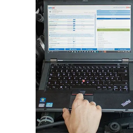
Fahrdynamik-Sitz vorne rec
Feststellbremse (EPB / SBC)
Gateway
Getriebesteuerung
Heckklappe
Hintere Bedieneinheit
Informationsanzeige
Klimaanlage
Kombiinstrument
Kraftstoffpumpe
Lenksäuleneinheit
Lichtsteuerung
Lichtsteuerung links
Lichtsteuerung rechts
Motorsteuerung (EMS)
Navigationssystem