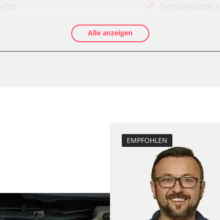
echts
Drosselklappe 
Luftmassenmess
Alle anzeigen
Elektronische P
Ölservicerückst
Anhängerkupplu
Anpassungspara
Dieselpartikelfil
Dieselpartikelfi
Differenzdruck 
Elektronische P
EMPFOHLEN
D/OBDII)
Grundeinstellu
Hochdruckpumpe 
Injektor Adapti
programm (ESP)
Injektoren einst
-Modul (EWM)
Kodierung der R
ks
Lamdasonde an