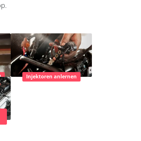
op.
)
Injektoren anlernen