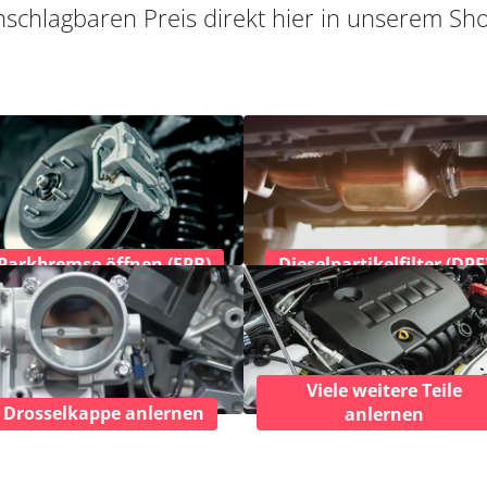
schlagbaren Preis direkt hier in unserem Sh
Parkbremse öffnen (EPB)
Dieselpartikelfilter (DPF
Viele weitere Teile
Drosselkappe anlernen
anlernen