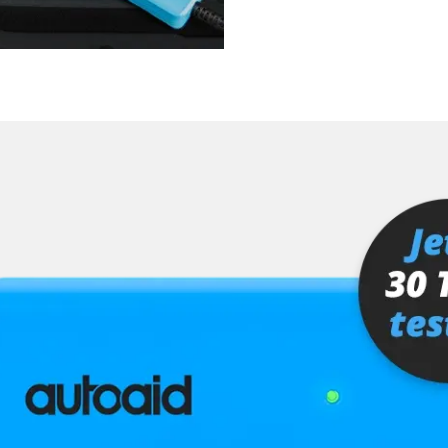
ra (TRSVC)
ng
er