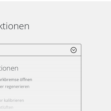
ktionen
tionen
arkbremse öffnen
lter regenerieren
r kalibrieren
tlüften