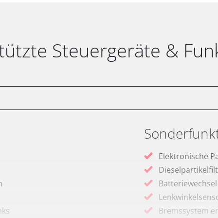
tützte Steuergeräte & Fun
Sonderfunk
Elektronische P
Dieselpartikelfi
m
Batteriewechsel
Lenkwinkelsenso
nks
Bremssystem en