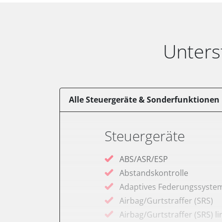
Unters
Alle Steuergeräte & Sonderfunktionen
Steuergeräte
ABS/ASR/ESP
Abstandskontrolle
Adaptives Federungssyste
Airbag/Gurtstraffer (SRS)
Airbag/Gurtstraffer (SRS) li