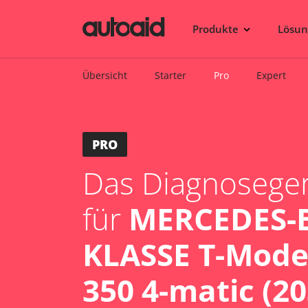
Produkte
Lösu
Übersicht
Starter
Pro
Expert
PRO
Das Diagnosegerä
für
MERCEDES-B
KLASSE T-Model
350 4-matic (20