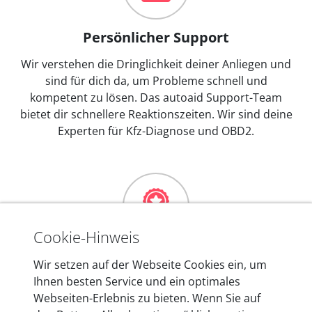
Persönlicher Support
Wir verstehen die Dringlichkeit deiner Anliegen und
sind für dich da, um Probleme schnell und
kompetent zu lösen. Das autoaid Support-Team
bietet dir schnellere Reaktionszeiten. Wir sind deine
Experten für Kfz-Diagnose und OBD2.
Cookie-Hinweis
Mehr als 10 Jahre Erfahrung
Wir setzen auf der Webseite Cookies ein, um
Ihnen besten Service und ein optimales
In den Kfz-Diagnosegeräten von autoaid stecken
Webseiten-Erlebnis zu bieten. Wenn Sie auf
mehr als 10 Jahre Erfahrung, und auch in Zukunft