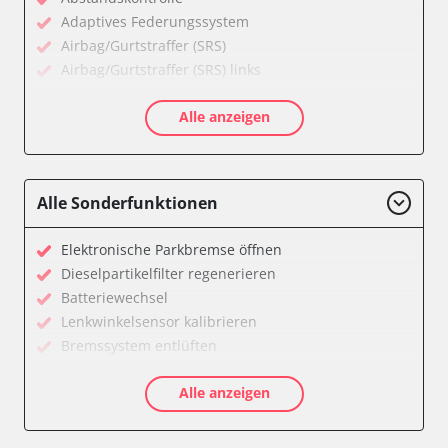
Adaptives Federungssystem
Airbag/Gurtstraffer (SRS)
Airbag/Gurtstraffer (SRS) links
Airbag/Gurtstraffer (SRS) rechts
Alle anzeigen
Aktiver Kollisionsschutz
Anhängersteuergerät
Assyst
Assyst Plus
Alle Sonderfunktionen
Batteriemanagement
Bremsassistent (BAS)
Elektronische Parkbremse öffnen
CD-Wechsler
Dieselpartikelfilter regenerieren
Command
Batteriewechsel
Dachbedieneinheit (DBE)
Lenkwinkelsensor kalibrieren
Diagnoseschnittstelle (EOBD/OBDII)
Bremssystem entlüften
Einparkhilfe
Drosselklappe anlernen
Elektronische Zündanlage
Alle anzeigen
Luftmassenmesser anlernen
Elektronisches Stabilitätsprogramm (ESP)
Elektronische Parkbremse kalibrieren
Elektronisches Wählhebel-Modul (EWM)
Ölservicerückstellung