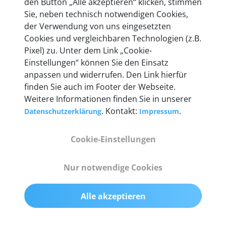
den Button „Alle akzeptieren“ klicken, stimmen
entwickeln wir unsere Produkte am Standort in
Sie, neben technisch notwendigen Cookies,
Berlin laufend weiter. Auf diese Qualität vertrauen
der Verwendung von uns eingesetzten
heute mehr als 60.000 Privatkunden und
Cookies und vergleichbaren Technologien (z.B.
Unternehmen.
Pixel) zu. Unter dem Link „Cookie-
Einstellungen“ können Sie den Einsatz
anpassen und widerrufen. Den Link hierfür
finden Sie auch im Footer der Webseite.
Weitere Informationen finden Sie in unserer
Technische Details &
. Kontakt:
.
Datenschutzerklärung
Impressum
Lieferumfang
Cookie-Einstellungen
Abmessungen
Nur notwendige Cookies
55 mm x 25 mm x 12 mm
Alle akzeptieren
Gewicht
200 g