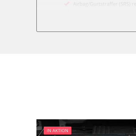
Airbag/Gurtstraffer (SRS) r
Aktiver Kollisionsschutz
Anhängersteuergerät
Assyst
Assyst Plus
Batteriemanagement
Bremsassistent (BAS)
CD-Wechsler
Command
Dachbedieneinheit (DBE)
Diagnoseschnittstelle (EOB
Einparkhilfe
Elektronische Zündanlage
Elektronisches Stabilitäts
Elektronisches Wählhebel
IN AKTION
Fahrdynamik-Sitz vorne lin