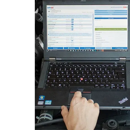
Fahrdynamik-Sitz vorne rec
Feststellbremse (EPB / SBC)
Gateway
Getriebesteuerung
Heckklappe
Hintere Bedieneinheit
Informationsanzeige
Klimaanlage
Kombiinstrument
Kraftstoffpumpe
Lenksäuleneinheit
Lichtsteuerung
Lichtsteuerung links
Lichtsteuerung rechts
Motorsteuerung (EMS)
Navigationssystem