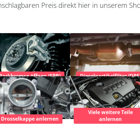
schlagbaren Preis direkt hier in unserem Sh
Parkbremse öffnen (EPB)
Dieselpartikelfilter (DPF
Viele weitere Teile
Drosselkappe anlernen
anlernen