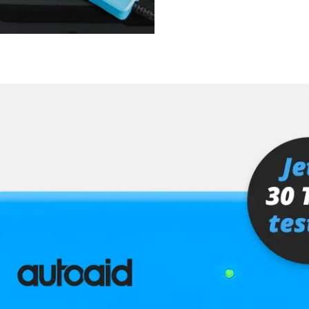
ra (TRSVC)
ng
er