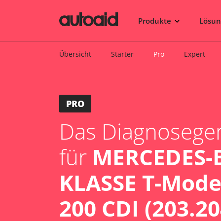
Produkte
Lösu
Übersicht
Starter
Pro
Expert
PRO
Das Diagnosegerä
für
MERCEDES-B
KLASSE T-Model
200 CDI (203.20