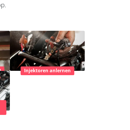
op.
)
Injektoren anlernen