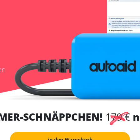
en
MER-SCHNÄPPCHEN!
179 €
n
in den Warenkorb