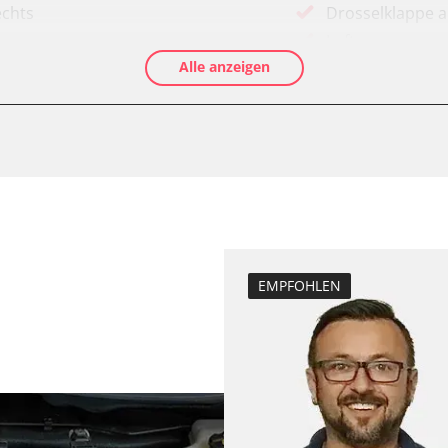
echts
Drosselklappe 
Luftmassenmess
Alle anzeigen
Elektronische P
Ölservicerückst
Anhängerkupplu
Anpassungspara
Dieselpartikelfil
Dieselpartikelfi
Differenzdruck 
Elektronische P
EMPFOHLEN
D/OBDII)
Grundeinstellu
Hochdruckpumpe 
Injektor Adapti
programm (ESP)
Injektoren einst
-Modul (EWM)
Kodierung der R
ks
Lamdasonde an