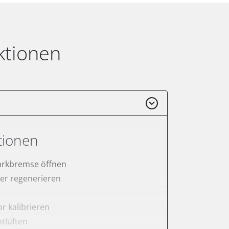
ktionen
tionen
arkbremse öffnen
lter regenerieren
r kalibrieren
tlüften