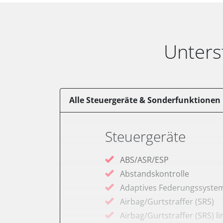
Unters
Alle Steuergeräte & Sonderfunktionen
Steuergeräte
ABS/ASR/ESP
Abstandskontrolle
Adaptives Federungssyste
Airbag/Gurtstraffer (SRS)
Airbag/Gurtstraffer (SRS) li