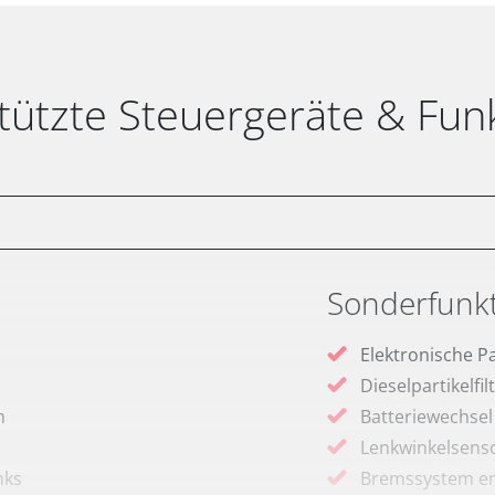
tützte Steuergeräte & Fun
Sonderfunk
Elektronische P
Dieselpartikelfi
m
Batteriewechsel
Lenkwinkelsenso
nks
Bremssystem en