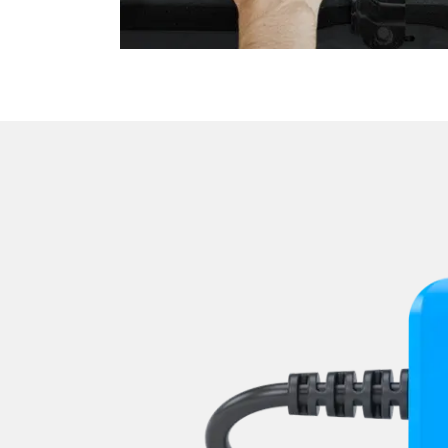
Niveauregulierung
Oben-, Hinten-, Seitenkame
Obere Bedieneinheit
Pumpe Fahrdynamik Sitz
Radar Sensoren (SGR)
Radio
Reifendruckkontrolle (RDK)
Rückfahrkamera
Schlüssellose Fernbedienu
Servolenkung
Sitzelektronik Beifahrer
Sitzelektronik Fahrer
Sitzelektronik hinten
Sitzheizung
Sitzpositionsspeicher Fahr
Soundsystem