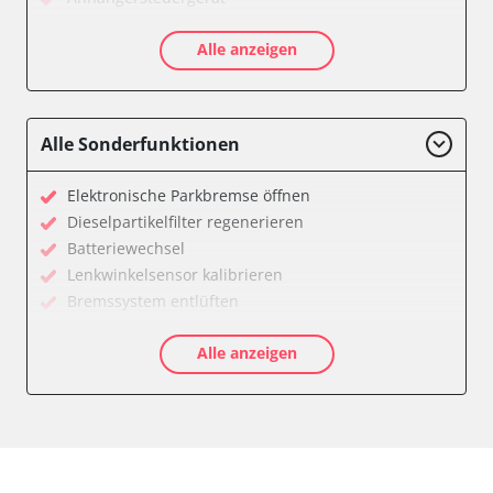
Diagnoseschnittstelle (EOBD/OBDII)
Alle anzeigen
Diesel Additiv-System
Einparkhilfe
Fernbedienung Heizung/Lüftung/Klimaanlage
Feststellbremse (EPB / SBC)
Alle Sonderfunktionen
Getriebesteuerung
Informationsanzeige
Elektronische Parkbremse öffnen
Informationsanzeige vorne (FDIM)
Dieselpartikelfilter regenerieren
Klimaanlage
Batteriewechsel
Kombiinstrument
Lenkwinkelsensor kalibrieren
Lenkradwinkel-Sensor
Bremssystem entlüften
Leuchtweitenregulierung (LWR)
Drosselklappe anlernen
Motorsteuerung (EMS)
Alle anzeigen
AGR Ventil anlernen
Schlüssellose Fernbedienung
Luftmassenmesser anlernen
Seitenhinderniserkennung links (SODL)
Elektronische Parkbremse kalibrieren
Sekundäre Luftheizung
Abgastemperatur Adaptionswerte zurücksetzen
Servolenkung
Anpassungsparameter zurücksetzen
Sitzelektronik Fahrer
Bremsdrucksensor Nullpunkt-Kompensation