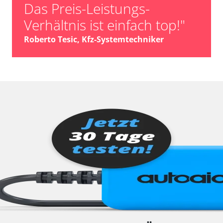
Das Preis-Leistungs-
Verhältnis ist einfach top!"
Roberto Tesic, Kfz-Systemtechniker