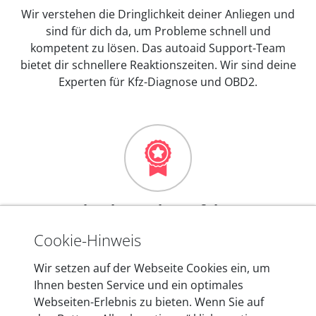
Wir verstehen die Dringlichkeit deiner Anliegen und
sind für dich da, um Probleme schnell und
kompetent zu lösen. Das autoaid Support-Team
bietet dir schnellere Reaktionszeiten. Wir sind deine
Experten für Kfz-Diagnose und OBD2.
Mehr als 10 Jahre Erfahrung
In den Kfz-Diagnosegeräten von autoaid stecken
Cookie-Hinweis
mehr als 10 Jahre Erfahrung, und auch in Zukunft
Wir setzen auf der Webseite Cookies ein, um
entwickeln wir unsere Produkte am Standort in
Ihnen besten Service und ein optimales
Berlin laufend weiter. Auf diese Qualität vertrauen
Webseiten-Erlebnis zu bieten. Wenn Sie auf
heute mehr als 60.000 Privatkunden und