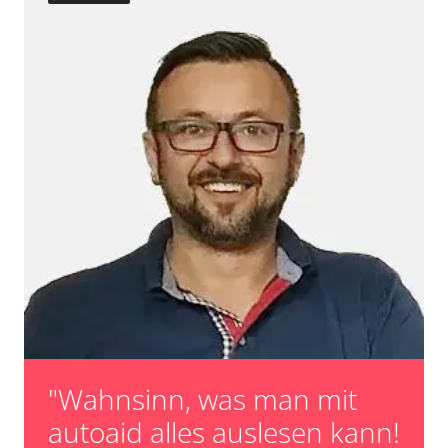
Reset nach Kupplungswechsel
Scheinwerfereinstellung
Servicerückstellung
Steuergerät Initialisierung
Turbolader Adaptionswerte zurücksetzen
unbekannte Funktion
Zurücksetzen der AGR Adaptionswerte
Verfügbarkeit abhängig von Modell, Motorisierung, Ausstattung
und Konfiguration
"Wahnsinn, was man mit
autoaid alles auslesen kann!