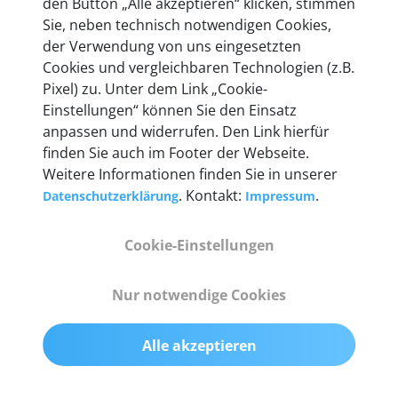
den Button „Alle akzeptieren“ klicken, stimmen
Unternehmen.
Sie, neben technisch notwendigen Cookies,
der Verwendung von uns eingesetzten
Cookies und vergleichbaren Technologien (z.B.
Pixel) zu. Unter dem Link „Cookie-
Einstellungen“ können Sie den Einsatz
Technische Details &
anpassen und widerrufen. Den Link hierfür
Lieferumfang
finden Sie auch im Footer der Webseite.
Weitere Informationen finden Sie in unserer
. Kontakt:
.
Datenschutzerklärung
Impressum
Abmessungen
Cookie-Einstellungen
55 mm x 25 mm x 12 mm
Nur notwendige Cookies
Gewicht
200 g
Alle akzeptieren
OBD2-Pins