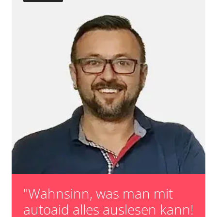
Reset nach Kupplungswechsel
Scheinwerfereinstellung
Servicerückstellung
Steuergerät Initialisierung
Turbolader Adaptionswerte zurücksetzen
unbekannte Funktion
Zurücksetzen der AGR Adaptionswerte
Verfügbarkeit abhängig von Modell, Motorisierung, Ausstattung
und Konfiguration
"Wahnsinn, was man mit
autoaid alles auslesen kann!