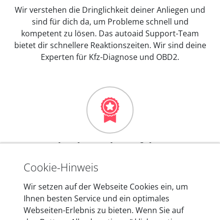
Wir verstehen die Dringlichkeit deiner Anliegen und
sind für dich da, um Probleme schnell und
kompetent zu lösen. Das autoaid Support-Team
bietet dir schnellere Reaktionszeiten. Wir sind deine
Experten für Kfz-Diagnose und OBD2.
Mehr als 10 Jahre Erfahrung
In den Kfz-Diagnosegeräten von autoaid stecken
Cookie-Hinweis
mehr als 10 Jahre Erfahrung, und auch in Zukunft
Wir setzen auf der Webseite Cookies ein, um
entwickeln wir unsere Produkte am Standort in
Ihnen besten Service und ein optimales
Berlin laufend weiter. Auf diese Qualität vertrauen
Webseiten-Erlebnis zu bieten. Wenn Sie auf
heute mehr als 60.000 Privatkunden und