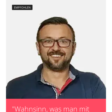
Raildrucksensor Anpassung
EMPFOHLEN
Reset nach Kupplungswechsel
Scheinwerfereinstellung
Servicerückstellung
Steuergerät Initialisierung
Turbolader Adaptionswerte zurücksetzen
unbekannte Funktion
Zurücksetzen der AGR Adaptionswerte
Verfügbarkeit abhängig von Modell, Motorisierung, Ausstattung
und Konfiguration
"Wahnsinn, was man mit