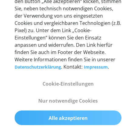
den Button „Alle akzeptieren“ klicken, stimmen
heute mehr als 60.000 Privatkunden und
Sie, neben technisch notwendigen Cookies,
Unternehmen.
der Verwendung von uns eingesetzten
Cookies und vergleichbaren Technologien (z.B.
Pixel) zu. Unter dem Link „Cookie-
Einstellungen“ können Sie den Einsatz
anpassen und widerrufen. Den Link hierfür
Technische Details &
finden Sie auch im Footer der Webseite.
Weitere Informationen finden Sie in unserer
Lieferumfang
. Kontakt:
.
Datenschutzerklärung
Impressum
Cookie-Einstellungen
Abmessungen
55 mm x 25 mm x 12 mm
Nur notwendige Cookies
Gewicht
Alle akzeptieren
200 g