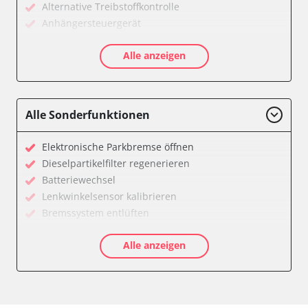
Alternative Treibstoffkontrolle
Anhängersteuergerät
Diagnoseschnittstelle (EOBD/OBDII)
Alle anzeigen
Diesel Additiv-System
Einparkhilfe
Fernbedienung Heizung/Lüftung/Klimaanlage
Feststellbremse (EPB / SBC)
Alle Sonderfunktionen
Getriebesteuerung
Informationsanzeige
Elektronische Parkbremse öffnen
Informationsanzeige vorne (FDIM)
Dieselpartikelfilter regenerieren
Klimaanlage
Batteriewechsel
Kombiinstrument
Lenkwinkelsensor kalibrieren
Lenkradwinkel-Sensor
Bremssystem entlüften
Leuchtweitenregulierung (LWR)
Drosselklappe anlernen
Motorsteuerung (EMS)
Alle anzeigen
AGR Ventil anlernen
Schlüssellose Fernbedienung
Luftmassenmesser anlernen
Seitenhinderniserkennung links (SODL)
Elektronische Parkbremse kalibrieren
Sekundäre Luftheizung
Abgastemperatur Adaptionswerte zurücksetzen
Servolenkung