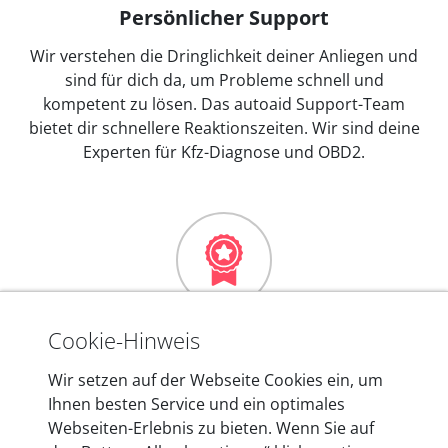
Persönlicher Support
Wir verstehen die Dringlichkeit deiner Anliegen und
sind für dich da, um Probleme schnell und
kompetent zu lösen. Das autoaid Support-Team
bietet dir schnellere Reaktionszeiten. Wir sind deine
Experten für Kfz-Diagnose und OBD2.
Mehr als 10 Jahre Erfahrung
Cookie-Hinweis
In den Kfz-Diagnosegeräten von autoaid stecken
Wir setzen auf der Webseite Cookies ein, um
mehr als 10 Jahre Erfahrung, und auch in Zukunft
Ihnen besten Service und ein optimales
entwickeln wir unsere Produkte am Standort in
Webseiten-Erlebnis zu bieten. Wenn Sie auf
Berlin laufend weiter. Auf diese Qualität vertrauen