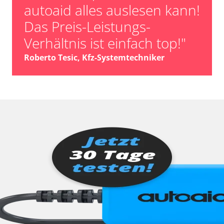
autoaid alles auslesen kann!
Das Preis-Leistungs-
Verhältnis ist einfach top!"
Roberto Tesic, Kfz-Systemtechniker