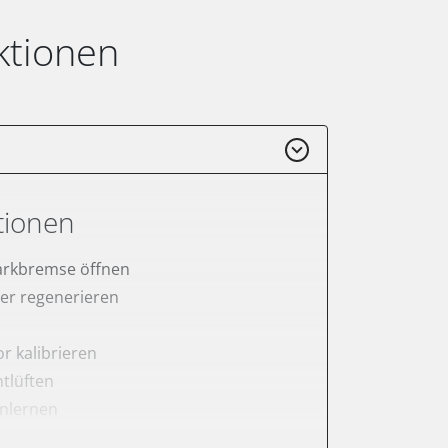
ktionen
tionen
arkbremse öffnen
lter regenerieren
r kalibrieren
tlüften
anlernen
rnen