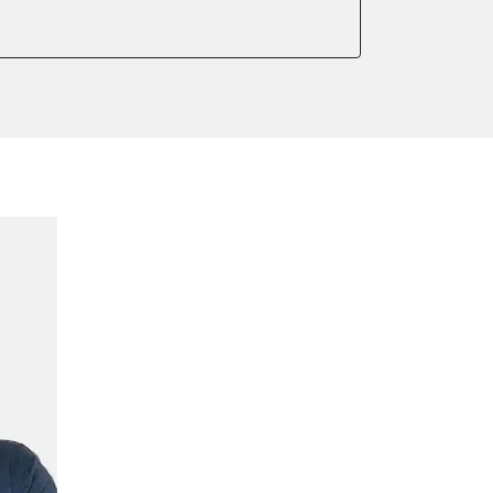
er anlernen
arkbremse kalibrieren
r Adaptionswerte
meter zurücksetzen
or Nullpunkt-Kompensation
ter einstellen
lter wechseln
Sensor anlernen
anlernen
arkbremse schließen
ng
Initialisierung
onswerte zurücksetzen
ellen