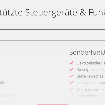
tützte Steuergeräte & Fun
Sonderfunk
Elektronische P
Dieselpartikelfi
Batteriewechsel
lle
Lenkwinkelsenso
Bremssystem en
D/OBDII)
Drosselklappe 
AGR Ventil anle