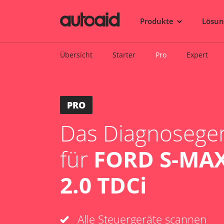
Produkte
Lösu
Übersicht
Starter
Pro
Expert
PRO
Das Diagnosegerä
für
FORD S-MAX
2.0 TDCi
Alle Steuergeräte scannen