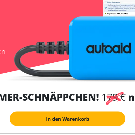
en
MER-SCHNÄPPCHEN!
179 €
n
in den Warenkorb