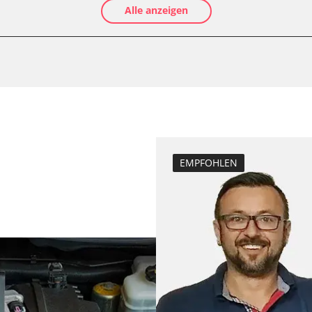
Alle anzeigen
Luftmassenmess
ftung/Klimaanlage
Elektronische P
Abgastemperatu
zurücksetzen
Anpassungspara
 (FDIM)
Bremsdrucksens
Dieselpartikelfil
Dieselpartikelfi
EMPFOHLEN
Differenzdruck 
LWR)
Einspritzdüsen 
Elektronische P
ng
ESP test
inks (SODL)
Grundeinstellu
Hochdruckpumpe 
Injektor Adapti
Injektoren einst