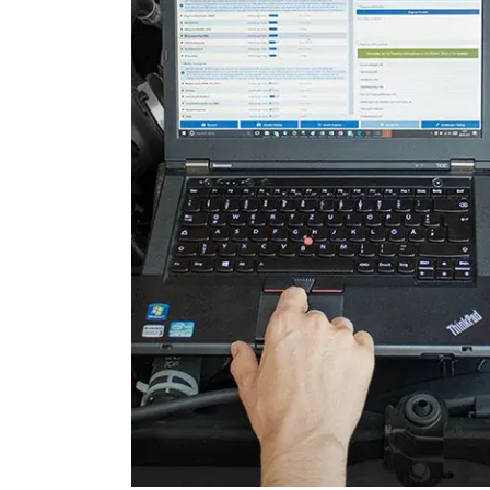
Soundsystem
Sprachsteuerung
Türsteuergerät hinten links
Türsteuergerät hinten rech
Türsteuergerät vorne links
Türsteuergerät vorne rech
Vordere Bedieneinheit
Zentralelektronik
Zentralelektronik 2