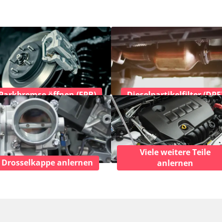
Parkbremse öffnen (EPB)
Dieselpartikelfilter (DPF
Viele weitere Teile
Drosselkappe anlernen
anlernen