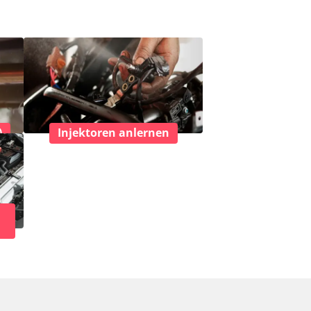
)
Injektoren anlernen