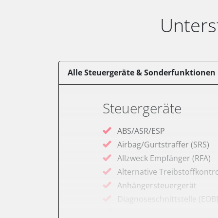
Unters
Alle Steuergeräte & Sonderfunktionen
Steuergeräte
ABS/ASR/ESP
Airbag/Gurtstraffer (SRS)
Allzweck Empfänger (RFA)
Alternative Treibstoffkontro
Anhängersteuergerät
Diagnoseschnittstelle (EOB
Diesel Additiv-System