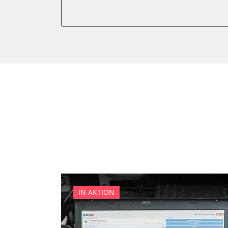
Einparkhilfe
Fernbedienung Heizung/Lü
Feststellbremse (EPB / SBC)
Getriebesteuerung
Informationsanzeige
Informationsanzeige vorne
Klimaanlage
Kombiinstrument
Lenkradwinkel-Sensor
Leuchtweitenregulierung (
Motorsteuerung (EMS)
Schlüssellose Fernbedienu
Seitenhinderniserkennung l
IN AKTION
Sekundäre Luftheizung
Servolenkung
Sitzelektronik Fahrer